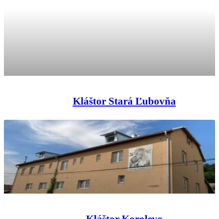
Kláštor Stará Ľubovňa
Kláštor Korolevo