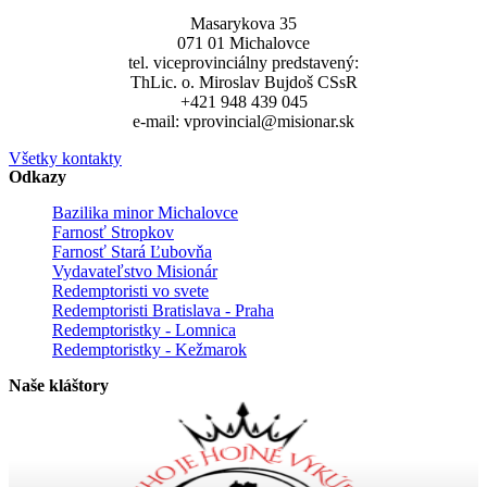
Masarykova 35
071 01 Michalovce
tel. viceprovinciálny predstavený:
ThLic. o. Miroslav Bujdoš CSsR
+421 948 439 045
e-mail: vprovincial@misionar.sk
Všetky kontakty
Odkazy
Bazilika minor Michalovce
Farnosť Stropkov
Farnosť Stará Ľubovňa
Vydavateľstvo Misionár
Redemptoristi vo svete
Redemptoristi Bratislava - Praha
Redemptoristky - Lomnica
Redemptoristky - Kežmarok
Naše kláštory