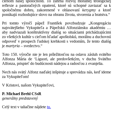
členom našej spoločnosti. To zahŕňa rozvoj morálnej teologickej
reflexie a pastoračných opatrení, ktoré sú schopné zaviazať sa k
spoločnému dobru, zakorenené v ohlasovaní
kerygmy
a ktoré
ponúkajú rozhodujúce slovo na obranu života, stvorenia a bratstva.“
Pri tomto výročí pápež František povzbudzuje „Kongregáciu
najsvätejšieho Vykupiteľa a Pápežskú Alfonziánsku akadémiu …
aby nadviazali konštruktívny dialóg so situáciami prichádzajúcimi
zo všetkých kultúr s cieľom hľadať apoštolskú, morálnu a duchovnú
odpoveď v prospech ľudskej krehkosti s vedomím, že tento dialóg
je
martyria
– svedectvo.“
Toto 150. výročie nie je len príležitosťou na oslavu zásluh svätého
Alfonza Mária de ‘Liguori, ale predovšetkým, v duchu Svätého
Alfonza, prispieť do budúcnosti nádejou a radosťou z evanjelia.
Nech nás svätý Alfonz naďalej inšpiruje a sprevádza nás, keď ideme
za Vykupiteľom!
V Kristovi, našom Vykupiteľovi,
P. Michael Brehl CSsR
generálny predstavený
Celý text v taliačine nájdete
tu.