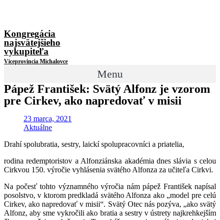
Kongregácia
najsvätejšieho
vykupiteľa
Viceprovincia Michalovce
Menu
Pápež František: Svätý Alfonz je vzorom
pre Cirkev, ako napredovať v misii
23 marca, 2021
Aktuálne
Drahí spolubratia, sestry, laickí spolupracovníci a priatelia,
rodina redemptoristov a Alfonziánska akadémia dnes slávia s celou
Cirkvou 150. výročie vyhlásenia svätého Alfonza za učiteľa Cirkvi.
Na počesť tohto významného výročia nám pápež František napísal
posolstvo, v ktorom predkladá svätého Alfonza ako „model pre celú
Cirkev, ako napredovať v misii“. Svätý Otec nás pozýva, „ako svätý
Alfonz, aby sme vykročili ako bratia a sestry v ústrety najkrehkejším