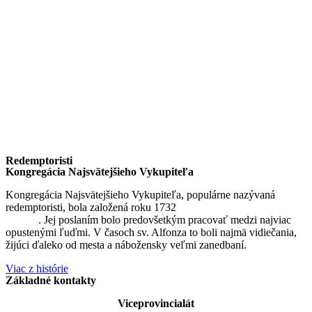
Redemptoristi
Kongregácia Najsvätejšieho Vykupiteľa
Kongregácia Najsvätejšieho Vykupiteľa, populárne nazývaná
redemptoristi, bola založená roku 1732
sv. Alfonzom Maria de
Liguori
. Jej poslaním bolo predovšetkým pracovať medzi najviac
opustenými ľuďmi. V časoch sv. Alfonza to boli najmä vidiečania,
žijúci ďaleko od mesta a nábožensky veľmi zanedbaní.
Viac z histórie
Základné kontakty
Viceprovincialát