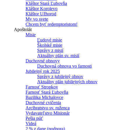
Kláštor Stará Ľubovňa
Kláštor Korolevo
Kláštor Užhorod
My vo svete
Chcem byť redemptoristom!
Apoštolát
Misie
Ľudové misie
Školské misie
Správy z misií
Aktuálny plán sv. misií
Duchovné obnovy
Duchovná obnova vo farnosti
Jubilejný rok 2025
Správy z jubilejný obnov
Aktuálny plán jubilejných obnov
Farnosť Stropkov
Farnosť Stará Ľubovňa
Bazilika Michalovce
Duchovné cvičenia
Arcibratstvo sv. ruženca
Vydavateľstvo Misionár
Pešia púť
Videá
2 % z dane (podpora)