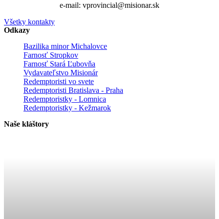
e-mail: vprovincial@misionar.sk
Všetky kontakty
Odkazy
Bazilika minor Michalovce
Farnosť Stropkov
Farnosť Stará Ľubovňa
Vydavateľstvo Misionár
Redemptoristi vo svete
Redemptoristi Bratislava - Praha
Redemptoristky - Lomnica
Redemptoristky - Kežmarok
Naše kláštory