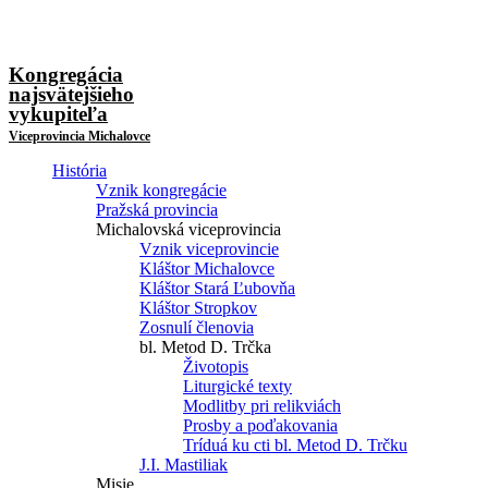
Kongregácia
najsvätejšieho
vykupiteľa
Viceprovincia Michalovce
História
Vznik kongregácie
Pražská provincia
Michalovská viceprovincia
Vznik viceprovincie
Kláštor Michalovce
Kláštor Stará Ľubovňa
Kláštor Stropkov
Zosnulí členovia
bl. Metod D. Trčka
Životopis
Liturgické texty
Modlitby pri relikviách
Prosby a poďakovania
Tríduá ku cti bl. Metod D. Trčku
J.I. Mastiliak
Misie