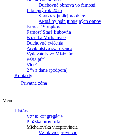
Duchovná obnova vo farnosti
Jubilejný rok 2025
Správy z jubilejný obnov
Aktuálny plán jubilejných obnov
Farnosť Stropkov
Farnosť Stará Ľubovňa
Bazilika Michalovce
Duchovné cvičenia
Arcibratstvo sv. ruženca
Vydavateľstvo Misionár
Pešia púť
Videá
2 % z dane (podpora)
Kontakty
Privátna zóna
Menu
História
Vznik kongregácie
Pražská provincia
Michalovská viceprovincia
Vznik viceprovincie