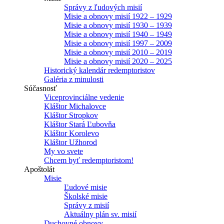
Správy z ľudových misií
Misie a obnovy misií 1922 – 1929
Misie a obnovy misií 1930 – 1939
Misie a obnovy misií 1940 – 1949
Misie a obnovy misií 1997 – 2009
Misie a obnovy misií 2010 – 2019
Misie a obnovy misií 2020 – 2025
Historický kalendár redemptoristov
Galéria z minulosti
Súčasnosť
Viceprovinciálne vedenie
Kláštor Michalovce
Kláštor Stropkov
Kláštor Stará Ľubovňa
Kláštor Korolevo
Kláštor Užhorod
My vo svete
Chcem byť redemptoristom!
Apoštolát
Misie
Ľudové misie
Školské misie
Správy z misií
Aktuálny plán sv. misií
Duchovné obnovy