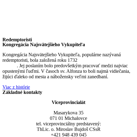
Redemptoristi
Kongregácia Najsvätejšieho Vykupiteľa
Kongregácia Najsvätejšieho Vykupiteľa, populárne nazývaná
redemptoristi, bola založená roku 1732
sv. Alfonzom Maria de
Liguori
. Jej poslaním bolo predovšetkým pracovať medzi najviac
opustenými ľuďmi. V časoch sv. Alfonza to boli najmä vidiečania,
žijúci ďaleko od mesta a nábožensky veľmi zanedbaní.
Viac z histórie
Základné kontakty
Viceprovincialát
Masarykova 35
071 01 Michalovce
tel. viceprovinciálny predstavený:
ThLic. o. Miroslav Bujdoš CSsR
+421 948 439 045