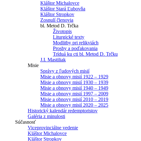
Kláštor Michalovce
Kláštor Stará Ľubovňa
Kláštor Stropkov
Zosnulí členovia
bl. Metod D. Trčka
Životopis
Liturgické texty
Modlitby pri relikviách
Prosby a poďakovania
Tríduá ku cti bl. Metod D. Trčku
J.I. Mastiliak
Misie
Správy z ľudových misií
Misie a obnovy misií 1922 – 1929
Misie a obnovy misií 1930 – 1939
Misie a obnovy misií 1940 – 1949
Misie a obnovy misií 1997 – 2009
Misie a obnovy misií 2010 – 2019
Misie a obnovy misií 2020 – 2025
Historický kalendár redemptoristov
Galéria z minulosti
Súčasnosť
Viceprovinciálne vedenie
Kláštor Michalovce
Kláštor Stropkov