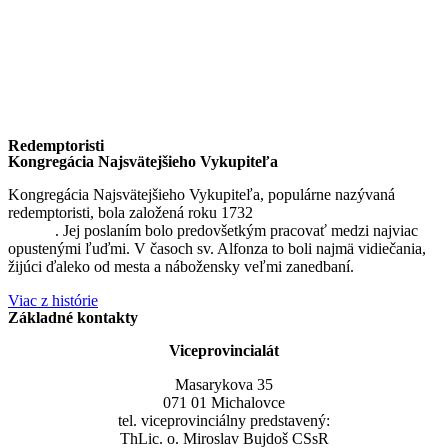
Redemptoristi
Kongregácia Najsvätejšieho Vykupiteľa
Kongregácia Najsvätejšieho Vykupiteľa, populárne nazývaná
redemptoristi, bola založená roku 1732
sv. Alfonzom Maria de
Liguori
. Jej poslaním bolo predovšetkým pracovať medzi najviac
opustenými ľuďmi. V časoch sv. Alfonza to boli najmä vidiečania,
žijúci ďaleko od mesta a nábožensky veľmi zanedbaní.
Viac z histórie
Základné kontakty
Viceprovincialát
Masarykova 35
071 01 Michalovce
tel. viceprovinciálny predstavený:
ThLic. o. Miroslav Bujdoš CSsR