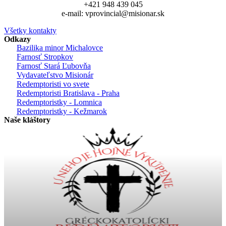
+421 948 439 045
e-mail: vprovincial@misionar.sk
Všetky kontakty
Odkazy
Bazilika minor Michalovce
Farnosť Stropkov
Farnosť Stará Ľubovňa
Vydavateľstvo Misionár
Redemptoristi vo svete
Redemptoristi Bratislava - Praha
Redemptoristky - Lomnica
Redemptoristky - Kežmarok
Naše kláštory