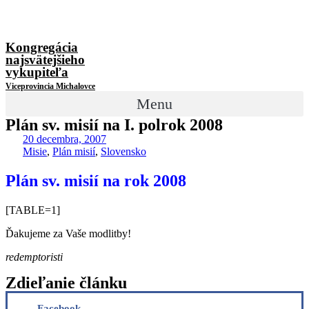
Kongregácia
najsvätejšieho
vykupiteľa
Viceprovincia Michalovce
Menu
Plán sv. misií na I. polrok 2008
20 decembra, 2007
Misie
,
Plán misií
,
Slovensko
Plán sv. misií na rok 2008
[TABLE=1]
Ďakujeme za Vaše modlitby!
redemptoristi
Zdieľanie článku
Facebook