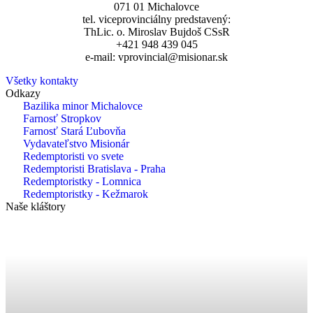
071 01 Michalovce
tel. viceprovinciálny predstavený:
ThLic. o. Miroslav Bujdoš CSsR
+421 948 439 045
e-mail: vprovincial@misionar.sk
Všetky kontakty
Odkazy
Bazilika minor Michalovce
Farnosť Stropkov
Farnosť Stará Ľubovňa
Vydavateľstvo Misionár
Redemptoristi vo svete
Redemptoristi Bratislava - Praha
Redemptoristky - Lomnica
Redemptoristky - Kežmarok
Naše kláštory