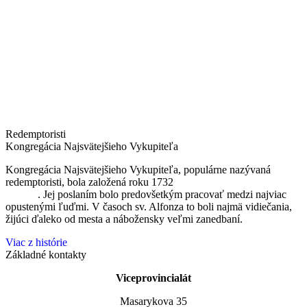
Redemptoristi
Kongregácia Najsvätejšieho Vykupiteľa
Kongregácia Najsvätejšieho Vykupiteľa, populárne nazývaná
redemptoristi, bola založená roku 1732
sv. Alfonzom Maria de
Liguori
. Jej poslaním bolo predovšetkým pracovať medzi najviac
opustenými ľuďmi. V časoch sv. Alfonza to boli najmä vidiečania,
žijúci ďaleko od mesta a nábožensky veľmi zanedbaní.
Viac z histórie
Základné kontakty
Viceprovincialát
Masarykova 35