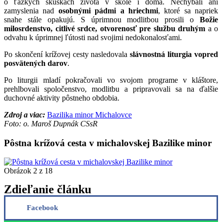
o ťažkých skúškach života v škole i doma. Nechýbali ani
zamyslenia nad
osobnými pádmi a hriechmi
, ktoré sa napriek
snahe stále opakujú. S úprimnou modlitbou prosili o
Božie
milosrdenstvo, citlivé srdce, otvorenosť pre službu druhým
a o
odvahu k úprimnej ľútosti nad svojimi nedokonalosťami.
Po skončení krížovej cesty nasledovala
slávnostná liturgia vopred
posvätených darov
.
Po liturgii mladí pokračovali vo svojom programe v kláštore,
prehlbovali spoločenstvo, modlitbu a pripravovali sa na ďalšie
duchovné aktivity pôstneho obdobia.
Zdroj a viac:
Bazilika minor Michalovce
Foto: o. Maroš Dupnák CSsR
Pôstna krížová cesta v michalovskej Bazilike minor
Obrázok 2 z 18
Zdieľanie článku
Facebook