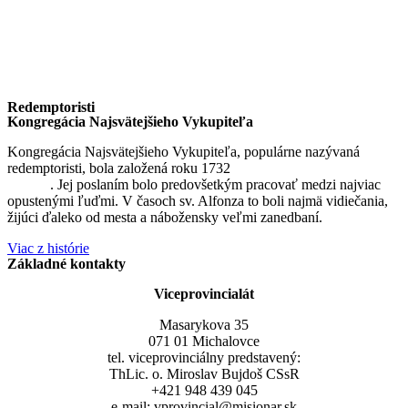
Redemptoristi
Kongregácia Najsvätejšieho Vykupiteľa
Kongregácia Najsvätejšieho Vykupiteľa, populárne nazývaná
redemptoristi, bola založená roku 1732
sv. Alfonzom Maria de
Liguori
. Jej poslaním bolo predovšetkým pracovať medzi najviac
opustenými ľuďmi. V časoch sv. Alfonza to boli najmä vidiečania,
žijúci ďaleko od mesta a nábožensky veľmi zanedbaní.
Viac z histórie
Základné kontakty
Viceprovincialát
Masarykova 35
071 01 Michalovce
tel. viceprovinciálny predstavený:
ThLic. o. Miroslav Bujdoš CSsR
+421 948 439 045
e-mail: vprovincial@misionar.sk