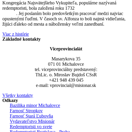
Kongregácia Najsvätejšieho Vykupiteľa, populárne nazývaná
redemptoristi, bola založená roku 1732
sv. Alfonzom Maria de
Liguori
. Jej poslaním bolo predovšetkým pracovať medzi najviac
opustenými ľuďmi. V časoch sv. Alfonza to boli najmä vidiečania,
žijúci ďaleko od mesta a nábožensky veľmi zanedbaní.
Viac z histórie
Základné kontakty
Viceprovincialát
Masarykova 35
071 01 Michalovce
tel. viceprovinciálny predstavený:
ThLic. o. Miroslav Bujdoš CSsR
+421 948 439 045
e-mail: vprovincial@misionar.sk
Všetky kontakty
Odkazy
Bazilika minor Michalovce
Farnosť Stropkov
Farnosť Stará Ľubovňa
Vydavateľstvo Misionár
Redemptoristi vo svete
Redemptoristi Bratislava - Praha