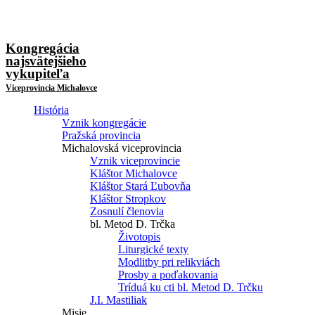
Kongregácia
najsvätejšieho
vykupiteľa
Viceprovincia Michalovce
História
Vznik kongregácie
Pražská provincia
Michalovská viceprovincia
Vznik viceprovincie
Kláštor Michalovce
Kláštor Stará Ľubovňa
Kláštor Stropkov
Zosnulí členovia
bl. Metod D. Trčka
Životopis
Liturgické texty
Modlitby pri relikviách
Prosby a poďakovania
Tríduá ku cti bl. Metod D. Trčku
J.I. Mastiliak
Misie