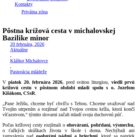
Kontakty
Privátna zóna
Pôstna krížová cesta v michalovskej
Bazilike minor
20 februára, 2026
Aktuálne
,
Kláštor Michalovce
,
Pastorácia mládeže
V
piatok 20. februára 2026
, pred svätou liturgiou,
viedli prvú
krížovú cestu v pôstnom období mladí spolu s o. Jozefom
Kišákom, CSsR
.
„Pane Ježišu, chceme byť chvíľu s Tebou. Chceme uvažovať nad
Tvojím utrpením a rozjímať nad Tvojou cestou kríža, ktorá končí
víťazstvom,“ týmito slovami začali mladí svoju duchovnú púť.
Počas krížovej cesty rozjímali o
ohováraní, pohŕdaní, výsmechu
,
o ťažkých skúškach života v škole i doma. Nechýbali ani
zamyslenia nad
osobnými pádmi a hriechmi
, ktoré sa napriek