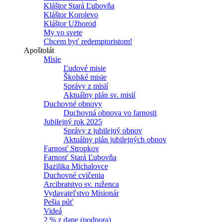
Kláštor Stará Ľubovňa
Kláštor Korolevo
Kláštor Užhorod
My vo svete
Chcem byť redemptoristom!
Apoštolát
Misie
Ľudové misie
Školské misie
Správy z misií
Aktuálny plán sv. misií
Duchovné obnovy
Duchovná obnova vo farnosti
Jubilejný rok 2025
Správy z jubilejný obnov
Aktuálny plán jubilejných obnov
Farnosť Stropkov
Farnosť Stará Ľubovňa
Bazilika Michalovce
Duchovné cvičenia
Arcibratstvo sv. ruženca
Vydavateľstvo Misionár
Pešia púť
Videá
2 % z dane (podpora)