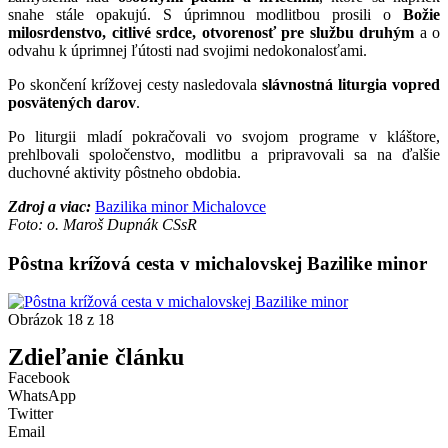
snahe stále opakujú. S úprimnou modlitbou prosili o
Božie
milosrdenstvo, citlivé srdce, otvorenosť pre službu druhým
a o
odvahu k úprimnej ľútosti nad svojimi nedokonalosťami.
Po skončení krížovej cesty nasledovala
slávnostná liturgia vopred
posvätených darov
.
Po liturgii mladí pokračovali vo svojom programe v kláštore,
prehlbovali spoločenstvo, modlitbu a pripravovali sa na ďalšie
duchovné aktivity pôstneho obdobia.
Zdroj a viac:
Bazilika minor Michalovce
Foto: o. Maroš Dupnák CSsR
Pôstna krížová cesta v michalovskej Bazilike minor
Obrázok 18 z 18
Zdieľanie článku
Facebook
WhatsApp
Twitter
Email