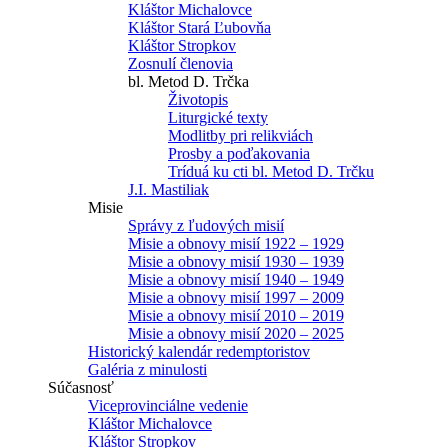
Kláštor Michalovce
Kláštor Stará Ľubovňa
Kláštor Stropkov
Zosnulí členovia
bl. Metod D. Trčka
Životopis
Liturgické texty
Modlitby pri relikviách
Prosby a poďakovania
Tríduá ku cti bl. Metod D. Trčku
J.I. Mastiliak
Misie
Správy z ľudových misií
Misie a obnovy misií 1922 – 1929
Misie a obnovy misií 1930 – 1939
Misie a obnovy misií 1940 – 1949
Misie a obnovy misií 1997 – 2009
Misie a obnovy misií 2010 – 2019
Misie a obnovy misií 2020 – 2025
Historický kalendár redemptoristov
Galéria z minulosti
Súčasnosť
Viceprovinciálne vedenie
Kláštor Michalovce
Kláštor Stropkov