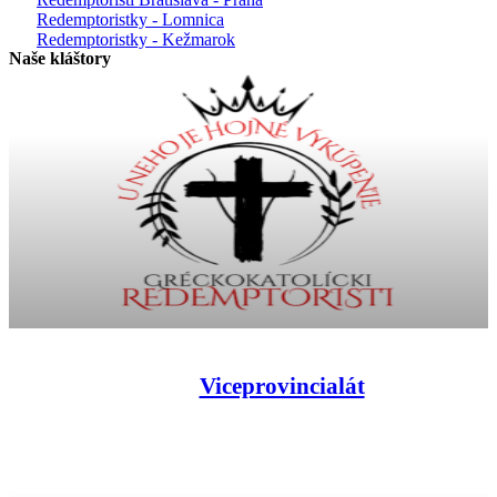
Redemptoristky - Lomnica
Redemptoristky - Kežmarok
Naše kláštory
Viceprovincialát