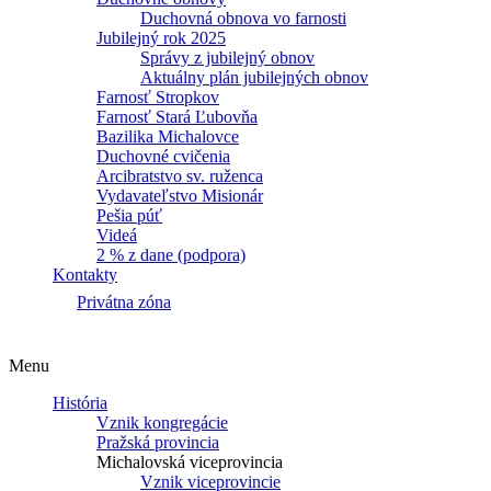
Duchovná obnova vo farnosti
Jubilejný rok 2025
Správy z jubilejný obnov
Aktuálny plán jubilejných obnov
Farnosť Stropkov
Farnosť Stará Ľubovňa
Bazilika Michalovce
Duchovné cvičenia
Arcibratstvo sv. ruženca
Vydavateľstvo Misionár
Pešia púť
Videá
2 % z dane (podpora)
Kontakty
Privátna zóna
Menu
História
Vznik kongregácie
Pražská provincia
Michalovská viceprovincia
Vznik viceprovincie