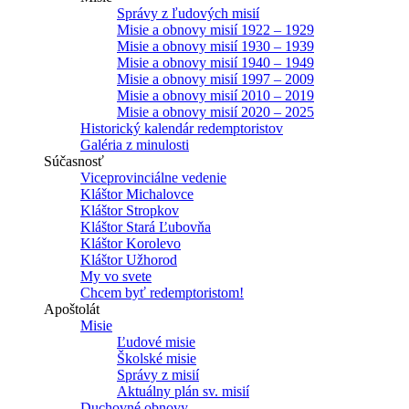
Správy z ľudových misií
Misie a obnovy misií 1922 – 1929
Misie a obnovy misií 1930 – 1939
Misie a obnovy misií 1940 – 1949
Misie a obnovy misií 1997 – 2009
Misie a obnovy misií 2010 – 2019
Misie a obnovy misií 2020 – 2025
Historický kalendár redemptoristov
Galéria z minulosti
Súčasnosť
Viceprovinciálne vedenie
Kláštor Michalovce
Kláštor Stropkov
Kláštor Stará Ľubovňa
Kláštor Korolevo
Kláštor Užhorod
My vo svete
Chcem byť redemptoristom!
Apoštolát
Misie
Ľudové misie
Školské misie
Správy z misií
Aktuálny plán sv. misií
Duchovné obnovy