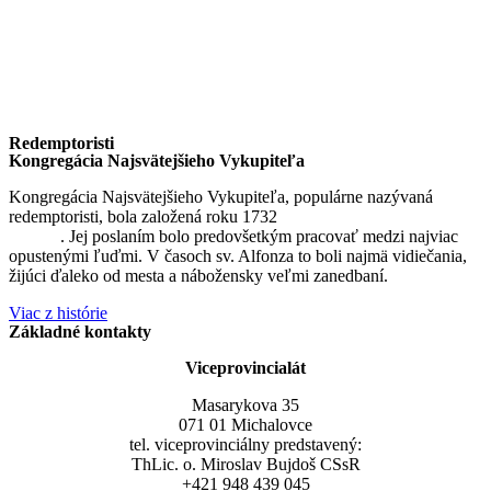
Redemptoristi
Kongregácia Najsvätejšieho Vykupiteľa
Kongregácia Najsvätejšieho Vykupiteľa, populárne nazývaná
redemptoristi, bola založená roku 1732
sv. Alfonzom Maria de
Liguori
. Jej poslaním bolo predovšetkým pracovať medzi najviac
opustenými ľuďmi. V časoch sv. Alfonza to boli najmä vidiečania,
žijúci ďaleko od mesta a nábožensky veľmi zanedbaní.
Viac z histórie
Základné kontakty
Viceprovincialát
Masarykova 35
071 01 Michalovce
tel. viceprovinciálny predstavený:
ThLic. o. Miroslav Bujdoš CSsR
+421 948 439 045