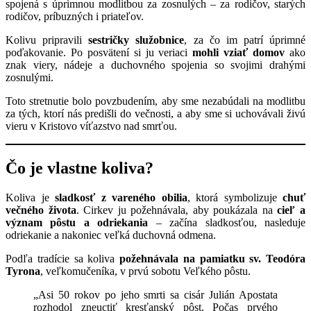
spojená s úprimnou modlitbou za zosnulých – za rodičov, starých
rodičov, príbuzných i priateľov.
Kolivu pripravili
sestričky služobnice
, za čo im patrí úprimné
poďakovanie. Po posvätení si ju veriaci
mohli vziať domov
ako
znak viery, nádeje a duchovného spojenia so svojimi drahými
zosnulými.
Toto stretnutie bolo povzbudením, aby sme nezabúdali na modlitbu
za tých, ktorí nás predišli do večnosti, a aby sme si uchovávali živú
vieru v Kristovo víťazstvo nad smrťou.
Čo je vlastne koliva?
Koliva je
sladkosť z vareného obilia
, ktorá symbolizuje
chuť
večného života
. Cirkev ju požehnávala, aby poukázala na
cieľ a
význam pôstu a odriekania
– začína sladkosťou, nasleduje
odriekanie a nakoniec veľká duchovná odmena.
Podľa tradície sa koliva
požehnávala na pamiatku sv. Teodóra
Tyrona
, veľkomučeníka, v prvú sobotu Veľkého pôstu.
„Asi 50 rokov po jeho smrti sa cisár Julián Apostata
rozhodol zneuctiť kresťanský pôst. Počas prvého