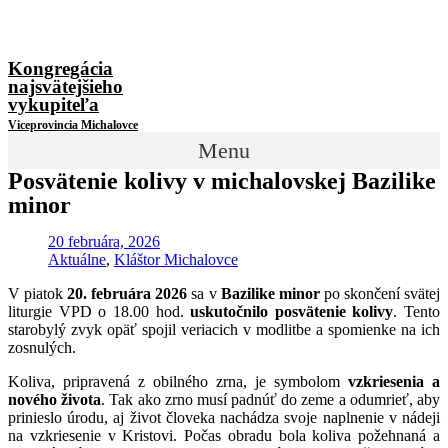
Kongregácia
najsvätejšieho
vykupiteľa
Viceprovincia Michalovce
Menu
Posvätenie kolivy v michalovskej Bazilike
minor
20 februára, 2026
Aktuálne
,
Kláštor Michalovce
V piatok
20. februára 2026
sa v
Bazilike minor
po skončení svätej
liturgie VPD o 18.00 hod.
uskutočnilo posvätenie kolivy
. Tento
starobylý zvyk opäť spojil veriacich v modlitbe a spomienke na ich
zosnulých.
Koliva, pripravená z obilného zrna, je symbolom
vzkriesenia a
nového života
. Tak ako zrno musí padnúť do zeme a odumrieť, aby
prinieslo úrodu, aj život človeka nachádza svoje naplnenie v nádeji
na vzkriesenie v Kristovi. Počas obradu bola koliva požehnaná a