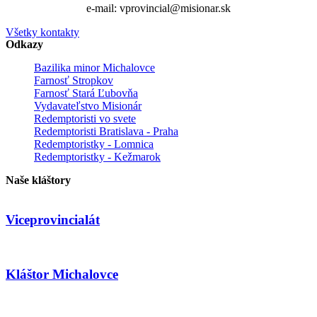
e-mail: vprovincial@misionar.sk
Všetky kontakty
Odkazy
Bazilika minor Michalovce
Farnosť Stropkov
Farnosť Stará Ľubovňa
Vydavateľstvo Misionár
Redemptoristi vo svete
Redemptoristi Bratislava - Praha
Redemptoristky - Lomnica
Redemptoristky - Kežmarok
Naše kláštory
Viceprovincialát
Kláštor Michalovce