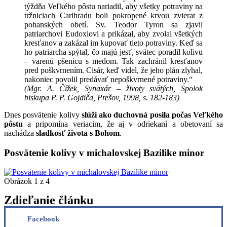
týždňa Veľkého pôstu nariadil, aby všetky potraviny na
tržniciach Carihradu boli pokropené krvou zvierat z
pohanských obetí. Sv. Teodor Tyron sa zjavil
patriarchovi Eudoxiovi a prikázal, aby zvolal všetkých
kresťanov a zakázal im kupovať tieto potraviny. Keď sa
ho patriarcha spýtal, čo majú jesť, svätec poradil kolivu
– varenú pšenicu s medom. Tak zachránil kresťanov
pred poškvrnením. Cisár, keď videl, že jeho plán zlyhal,
nakoniec povolil predávať nepoškvrnené potraviny.“
(Mgr. A. Čížek, Synaxár – životy svätých, Spolok
biskupa P. P. Gojdiča, Prešov, 1998, s. 182-183)
Dnes posvätenie kolivy
slúži ako duchovná posila počas Veľkého
pôstu
a pripomína veriacim, že aj v odriekaní a obetovaní sa
nachádza
sladkosť života s Bohom
.
Posvätenie kolivy v michalovskej Bazilike minor
Obrázok 1 z 4
Zdieľanie článku
Facebook