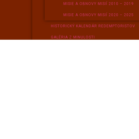
MISIE A OBNOVY MISIÍ 2010 – 2019
MISIE A OBNOVY MISIÍ 2020 – 2025
HISTORICKÝ KALENDÁR REDEMPTORISTOV
GALÉRIA Z MINULOSTI
SÚČASNOSŤ
VICEPROVINCIÁLNE VEDENIE
KLÁŠTOR MICHALOVCE
KLÁŠTOR STROPKOV
KLÁŠTOR STARÁ ĽUBOVŇA
KLÁŠTOR KOROLEVO
KLÁŠTOR UŽHOROD
MY VO SVETE