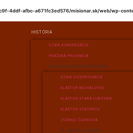
c9f-4ddf-afbc-a671fc3ed576/misionar.sk/web/wp-conte
HISTÓRIA
VZNIK KONGREGÁCIE
PRAŽSKÁ PROVINCIA
MICHALOVSKÁ VICEPROVINCIA
VZNIK VICEPROVINCIE
KLÁŠTOR MICHALOVCE
KLÁŠTOR STARÁ ĽUBOVŇA
KLÁŠTOR STROPKOV
ZOSNULÍ ČLENOVIA
BL. METOD D. TRČKA