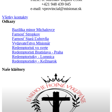
+421 948 439 045
e-mail: vprovincial@misionar.sk
Všetky kontakty
Odkazy
Bazilika minor Michalovce
Farnosť Stropkov
Farnosť Stará Ľubovňa
Vydavateľstvo Misionár
Redemptoristi vo svete
Redemptoristi Bratislava - Praha
Redemptoristky - Lomnica
Redemptoristky - Kežmarok
Naše kláštory