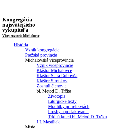
Kongregácia
najsvätejšieho
vykupiteľa
Viceprovincia Michalovce
História
Vznik kongregácie
Pražská provincia
Michalovská viceprovincia
Vznik viceprovincie
Kláštor Michalovce
Kláštor Stará Ľubovňa
Kláštor Stropkov
Zosnulí členovia
bl. Metod D. Trčka
Životopis
Liturgické texty
Modlitby pri relikviách
Prosby a poďakovania
Tríduá ku cti bl. Metod D. Trčku
J.I. Mastiliak
Misie