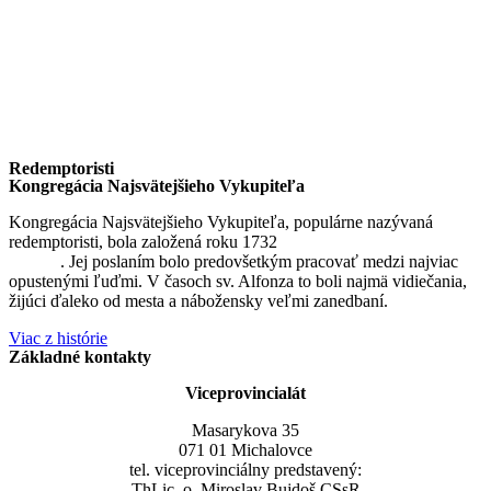
Redemptoristi
Kongregácia Najsvätejšieho Vykupiteľa
Kongregácia Najsvätejšieho Vykupiteľa, populárne nazývaná
redemptoristi, bola založená roku 1732
sv. Alfonzom Maria de
Liguori
. Jej poslaním bolo predovšetkým pracovať medzi najviac
opustenými ľuďmi. V časoch sv. Alfonza to boli najmä vidiečania,
žijúci ďaleko od mesta a nábožensky veľmi zanedbaní.
Viac z histórie
Základné kontakty
Viceprovincialát
Masarykova 35
071 01 Michalovce
tel. viceprovinciálny predstavený:
ThLic. o. Miroslav Bujdoš CSsR