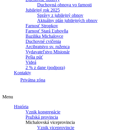
Duchovná obnova vo farnosti
Jubilejný rok 2025
Správy z jubilejný obnov
Aktuálny plán jubilejných obnov
Farnosť Stropkov
Farnosť Stará Ľubovňa
Bazilika Michalovce
Duchovné cvičenia
Arcibratstvo sv. ruženca
Vydavateľstvo Misionár
Pešia púť
Videá
2 % z dane (podpora)
Kontakty
Privátna zóna
Menu
História
Vznik kongregácie
Pražská provincia
Michalovská viceprovincia
Vznik viceprovincie