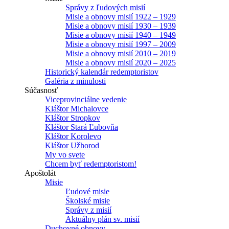
Správy z ľudových misií
Misie a obnovy misií 1922 – 1929
Misie a obnovy misií 1930 – 1939
Misie a obnovy misií 1940 – 1949
Misie a obnovy misií 1997 – 2009
Misie a obnovy misií 2010 – 2019
Misie a obnovy misií 2020 – 2025
Historický kalendár redemptoristov
Galéria z minulosti
Súčasnosť
Viceprovinciálne vedenie
Kláštor Michalovce
Kláštor Stropkov
Kláštor Stará Ľubovňa
Kláštor Korolevo
Kláštor Užhorod
My vo svete
Chcem byť redemptoristom!
Apoštolát
Misie
Ľudové misie
Školské misie
Správy z misií
Aktuálny plán sv. misií
Duchovné obnovy