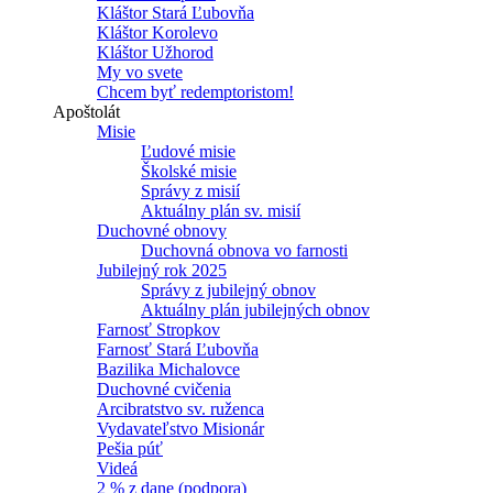
Kláštor Stará Ľubovňa
Kláštor Korolevo
Kláštor Užhorod
My vo svete
Chcem byť redemptoristom!
Apoštolát
Misie
Ľudové misie
Školské misie
Správy z misií
Aktuálny plán sv. misií
Duchovné obnovy
Duchovná obnova vo farnosti
Jubilejný rok 2025
Správy z jubilejný obnov
Aktuálny plán jubilejných obnov
Farnosť Stropkov
Farnosť Stará Ľubovňa
Bazilika Michalovce
Duchovné cvičenia
Arcibratstvo sv. ruženca
Vydavateľstvo Misionár
Pešia púť
Videá
2 % z dane (podpora)