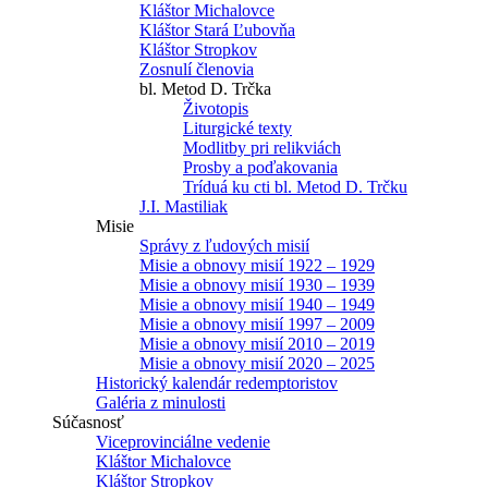
Kláštor Michalovce
Kláštor Stará Ľubovňa
Kláštor Stropkov
Zosnulí členovia
bl. Metod D. Trčka
Životopis
Liturgické texty
Modlitby pri relikviách
Prosby a poďakovania
Tríduá ku cti bl. Metod D. Trčku
J.I. Mastiliak
Misie
Správy z ľudových misií
Misie a obnovy misií 1922 – 1929
Misie a obnovy misií 1930 – 1939
Misie a obnovy misií 1940 – 1949
Misie a obnovy misií 1997 – 2009
Misie a obnovy misií 2010 – 2019
Misie a obnovy misií 2020 – 2025
Historický kalendár redemptoristov
Galéria z minulosti
Súčasnosť
Viceprovinciálne vedenie
Kláštor Michalovce
Kláštor Stropkov