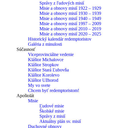
Správy z ľudových misií
Misie a obnovy misií 1922 – 1929
Misie a obnovy misií 1930 – 1939
Misie a obnovy misií 1940 – 1949
Misie a obnovy misií 1997 – 2009
Misie a obnovy misií 2010 – 2019
Misie a obnovy misií 2020 – 2025
Historický kalendár redemptoristov
Galéria z minulosti
Súčasnosť
Viceprovinciálne vedenie
Kláštor Michalovce
Kláštor Stropkov
Kláštor Stará Ľubovňa
Kláštor Korolevo
Kláštor Užhorod
My vo svete
Chcem byť redemptoristom!
Apoštolát
Misie
Ľudové misie
Školské misie
Správy z misií
Aktuálny plán sv. misií
Duchovné obnovy