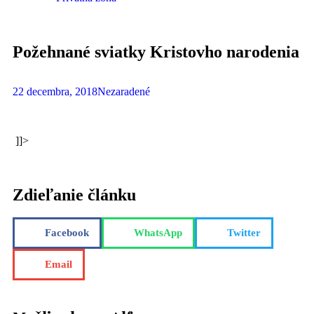
Požehnané sviatky Kristovho narodenia
22 decembra, 2018
Nezaradené
]]>
Zdieľanie článku
Facebook
WhatsApp
Twitter
Email