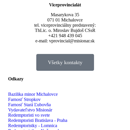
Viceprovincialát
Masarykova 35
071 01 Michalovce
tel. viceprovinciálny predstavený:
ThLic. o. Miroslav Bujdoš CSsR
+421 948 439 045
e-mail: vprovincial@misionar.sk
Všetky kontakty
Odkazy
Bazilika minor Michalovce
Farnosť Stropkov
Farnosť Stará Ľubovňa
Vydavateľstvo Misionár
Redemptoristi vo svete
Redemptoristi Bratislava - Praha
Redemptoristky - Lomnica