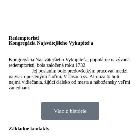
Redemptoristi
Kongregácia Najsvätejšieho Vykupiteľa
Kongregácia Najsvätejšieho Vykupiteľa, populárne nazývaná
redemptoristi, bola založená roku 1732
sv. Alfonzom Maria
de Liguori
. Jej poslaním bolo predovšetkým pracovať medzi
najviac opustenými ľuďmi. V časoch sv. Alfonza to boli
najmä vidiečania, žijúci ďaleko od mesta a nábožensky veľmi
zanedbaní.
Viac z histórie
Základné kontakty