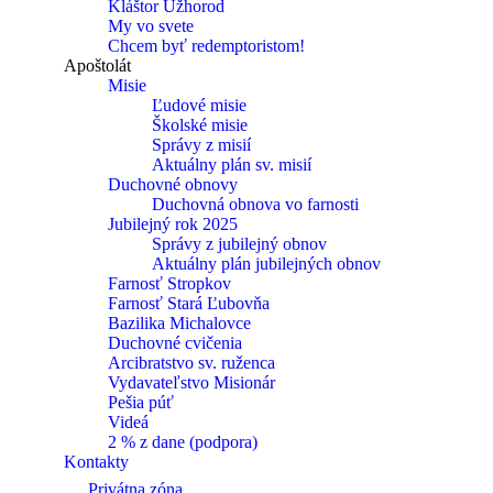
Kláštor Užhorod
My vo svete
Chcem byť redemptoristom!
Apoštolát
Misie
Ľudové misie
Školské misie
Správy z misií
Aktuálny plán sv. misií
Duchovné obnovy
Duchovná obnova vo farnosti
Jubilejný rok 2025
Správy z jubilejný obnov
Aktuálny plán jubilejných obnov
Farnosť Stropkov
Farnosť Stará Ľubovňa
Bazilika Michalovce
Duchovné cvičenia
Arcibratstvo sv. ruženca
Vydavateľstvo Misionár
Pešia púť
Videá
2 % z dane (podpora)
Kontakty
Privátna zóna