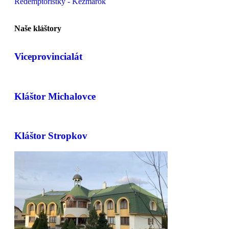
Redemptoristky - Kežmarok
Naše kláštory
Viceprovincialát
Kláštor Michalovce
Kláštor Stropkov