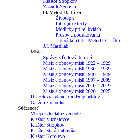
Kláštor Stropkov
Zosnulí členovia
bl. Metod D. Trčka
Životopis
Liturgické texty
Modlitby pri relikviách
Prosby a poďakovania
Tríduá ku cti bl. Metod D. Trčku
J.I. Mastiliak
Misie
Správy z ľudových misií
Misie a obnovy misií 1922 – 1929
Misie a obnovy misií 1930 – 1939
Misie a obnovy misií 1940 – 1949
Misie a obnovy misií 1997 – 2009
Misie a obnovy misií 2010 – 2019
Misie a obnovy misií 2020 – 2025
Historický kalendár redemptoristov
Galéria z minulosti
Súčasnosť
Viceprovinciálne vedenie
Kláštor Michalovce
Kláštor Stropkov
Kláštor Stará Ľubovňa
Kláštor Korolevo