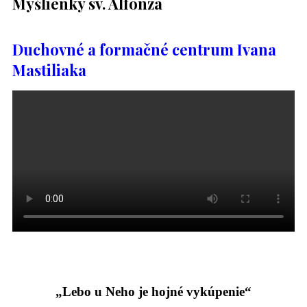
Myšlienky sv. Alfonza
Duchovné a formačné centrum Ivana
Mastiliaka
„Lebo u Neho je hojné vykúpenie“