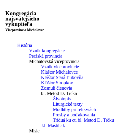
Kongregácia
najsvätejšieho
vykupiteľa
Viceprovincia Michalovce
História
Vznik kongregácie
Pražská provincia
Michalovská viceprovincia
Vznik viceprovincie
Kláštor Michalovce
Kláštor Stará Ľubovňa
Kláštor Stropkov
Zosnulí členovia
bl. Metod D. Trčka
Životopis
Liturgické texty
Modlitby pri relikviách
Prosby a poďakovania
Tríduá ku cti bl. Metod D. Trčku
J.I. Mastiliak
Misie