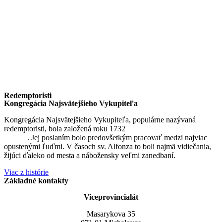
Redemptoristi
Kongregácia Najsvätejšieho Vykupiteľa
Kongregácia Najsvätejšieho Vykupiteľa, populárne nazývaná
redemptoristi, bola založená roku 1732
sv. Alfonzom Maria de
Liguori
. Jej poslaním bolo predovšetkým pracovať medzi najviac
opustenými ľuďmi. V časoch sv. Alfonza to boli najmä vidiečania,
žijúci ďaleko od mesta a nábožensky veľmi zanedbaní.
Viac z histórie
Základné kontakty
Viceprovincialát
Masarykova 35