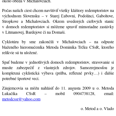
okolo obeda v Michalovciach.
Počas našich ciest chcem navštíviť všetky kláštory redemptoristov na
východnom Slovensku – v Starej Ľubovni, Podolínci, Gaboltove,
Stropkove a Michalovciach. Okrem uvedených cieľových staníc
v domoch redemptoristov si môžeme spraviť mimoriadne zastávky
v Litmanovej, Bardejove či na Domaši.
Cyklotúru by sme zakončili v Michalovciach – na odpuste
blaženého hieromučeníka Metoda Dominika Trčku CSsR, ktorého
relikvie sú tu uložené.
Spať budeme v jednotlivých domoch redemptoristov, stravovanie si
musíte zabezpečiť z vlastných zdrojov. Samozrejmosťou je
komplexná cyklistická výbava (prilba, reflexné prvky…) i ďalšie
potrebné športové veci.
Záujemcovia sa môžu nahlásiť do 11. augusta 2009 u o. Metoda
Lukačika CSsR – mobil 0904738128, email:
metodcssr@yahoo.com
o. Metod a o. Vlado