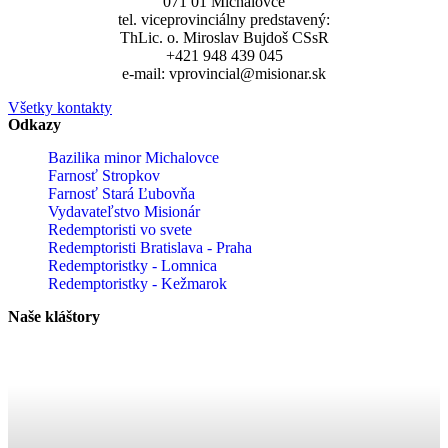
071 01 Michalovce
tel. viceprovinciálny predstavený:
ThLic. o. Miroslav Bujdoš CSsR
+421 948 439 045
e-mail: vprovincial@misionar.sk
Všetky kontakty
Odkazy
Bazilika minor Michalovce
Farnosť Stropkov
Farnosť Stará Ľubovňa
Vydavateľstvo Misionár
Redemptoristi vo svete
Redemptoristi Bratislava - Praha
Redemptoristky - Lomnica
Redemptoristky - Kežmarok
Naše kláštory