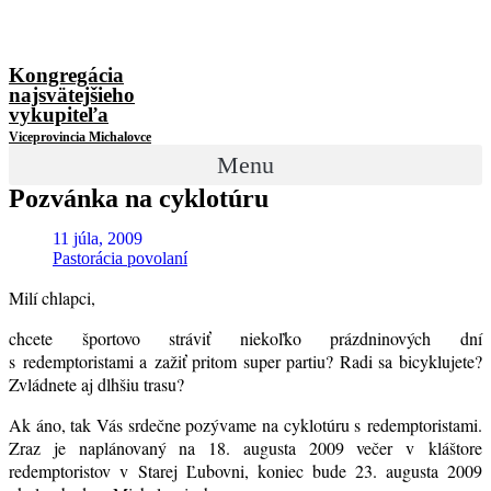
Kongregácia
najsvätejšieho
vykupiteľa
Viceprovincia Michalovce
Menu
Pozvánka na cyklotúru
11 júla, 2009
Pastorácia povolaní
Milí chlapci,
chcete športovo stráviť niekoľko prázdninových dní
s redemptoristami a zažiť pritom super partiu? Radi sa bicyklujete?
Zvládnete aj dlhšiu trasu?
Ak áno, tak Vás srdečne pozývame na cyklotúru s redemptoristami.
Zraz je naplánovaný na 18. augusta 2009 večer v kláštore
redemptoristov v Starej Ľubovni, koniec bude 23. augusta 2009