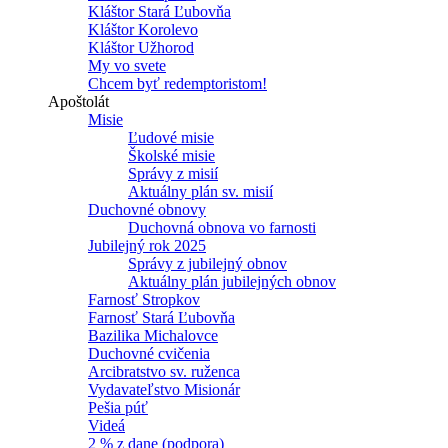
Kláštor Stará Ľubovňa
Kláštor Korolevo
Kláštor Užhorod
My vo svete
Chcem byť redemptoristom!
Apoštolát
Misie
Ľudové misie
Školské misie
Správy z misií
Aktuálny plán sv. misií
Duchovné obnovy
Duchovná obnova vo farnosti
Jubilejný rok 2025
Správy z jubilejný obnov
Aktuálny plán jubilejných obnov
Farnosť Stropkov
Farnosť Stará Ľubovňa
Bazilika Michalovce
Duchovné cvičenia
Arcibratstvo sv. ruženca
Vydavateľstvo Misionár
Pešia púť
Videá
2 % z dane (podpora)