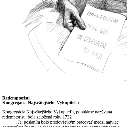
Redemptoristi
Kongregácia Najsvätejšieho Vykupiteľa
Kongregácia Najsvätejšieho Vykupiteľa, populárne nazývaná
redemptoristi, bola založená roku 1732
sv. Alfonzom Maria de
Liguori
. Jej poslaním bolo predovšetkým pracovať medzi najviac