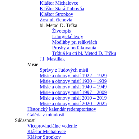
Kláštor Michalovce
Kláštor Stará Ľubovňa
Kláštor Stropkov
Zosnulí členovia
bl. Metod D. Trčka
Životopis
Liturgické texty
Modlitby pri relikviách
Prosby a poďakovania
Tríduá ku cti bl. Metod D. Trčku
J.I. Mastiliak
Misie
Správy z ľudových misií
Misie a obnovy misií 1922 – 1929
Misie a obnovy misií 1930 – 1939
Misie a obnovy misií 1940 – 1949
Misie a obnovy misií 1997 – 2009
Misie a obnovy misií 2010 – 2019
Misie a obnovy misií 2020 – 2025
Historický kalendár redemptoristov
Galéria z minulosti
Súčasnosť
Viceprovinciálne vedenie
Kláštor Michalovce
Kláštor Stropkov