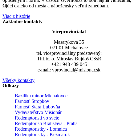
opustenými ľuďmi. V časoch sv. Alfonza to boli najmä vidiečania,
žijúci ďaleko od mesta a nábožensky veľmi zanedbaní.
Viac z histórie
Základné kontakty
Viceprovincialát
Masarykova 35
071 01 Michalovce
tel. viceprovinciálny predstavený:
ThLic. o. Miroslav Bujdoš CSsR
+421 948 439 045
e-mail: vprovincial@misionar.sk
Všetky kontakty
Odkazy
Bazilika minor Michalovce
Farnosť Stropkov
Farnosť Stará Ľubovňa
Vydavateľstvo Misionár
Redemptoristi vo svete
Redemptoristi Bratislava - Praha
Redemptoristky - Lomnica
Redemptoristky - Kežmarok