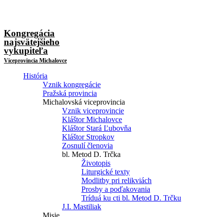
Kongregácia
najsvätejšieho
vykupiteľa
Viceprovincia Michalovce
História
Vznik kongregácie
Pražská provincia
Michalovská viceprovincia
Vznik viceprovincie
Kláštor Michalovce
Kláštor Stará Ľubovňa
Kláštor Stropkov
Zosnulí členovia
bl. Metod D. Trčka
Životopis
Liturgické texty
Modlitby pri relikviách
Prosby a poďakovania
Tríduá ku cti bl. Metod D. Trčku
J.I. Mastiliak
Misie