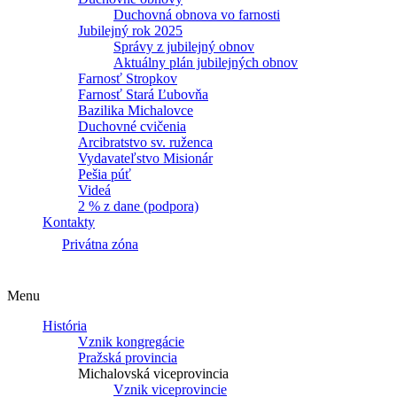
Duchovná obnova vo farnosti
Jubilejný rok 2025
Správy z jubilejný obnov
Aktuálny plán jubilejných obnov
Farnosť Stropkov
Farnosť Stará Ľubovňa
Bazilika Michalovce
Duchovné cvičenia
Arcibratstvo sv. ruženca
Vydavateľstvo Misionár
Pešia púť
Videá
2 % z dane (podpora)
Kontakty
Privátna zóna
Menu
História
Vznik kongregácie
Pražská provincia
Michalovská viceprovincia
Vznik viceprovincie