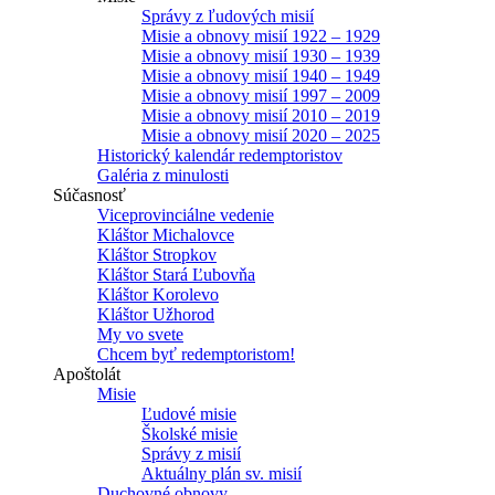
Správy z ľudových misií
Misie a obnovy misií 1922 – 1929
Misie a obnovy misií 1930 – 1939
Misie a obnovy misií 1940 – 1949
Misie a obnovy misií 1997 – 2009
Misie a obnovy misií 2010 – 2019
Misie a obnovy misií 2020 – 2025
Historický kalendár redemptoristov
Galéria z minulosti
Súčasnosť
Viceprovinciálne vedenie
Kláštor Michalovce
Kláštor Stropkov
Kláštor Stará Ľubovňa
Kláštor Korolevo
Kláštor Užhorod
My vo svete
Chcem byť redemptoristom!
Apoštolát
Misie
Ľudové misie
Školské misie
Správy z misií
Aktuálny plán sv. misií
Duchovné obnovy