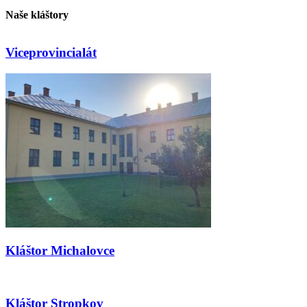
Naše kláštory
Viceprovincialát
Kláštor Michalovce
Kláštor Stropkov