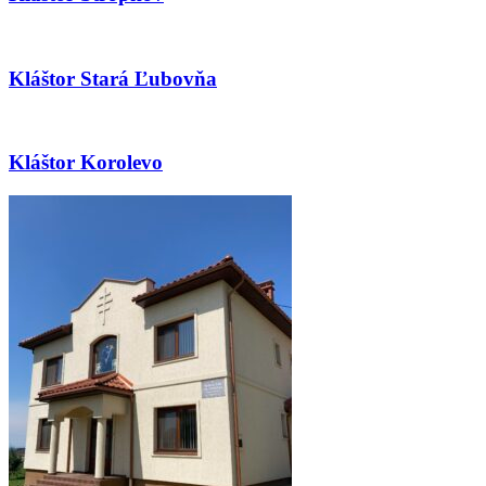
Kláštor Stará Ľubovňa
Kláštor Korolevo