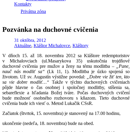
Kontakty
Privátna zóna
Pozvánka na duchovné cvičenia
31 októbra, 2012
Aktuálne
,
Kláštor Michalovce
,
Kláštory
V dňoch 15. až 18. novembra 2012 sa Kláštore redemptoristov
v Michalovciach (ul.Masarykova 35) uskutočnia trojdňové
duchovné cvičenia pre mužov a ženy na tému modlitba –
„Pane,
nauč nás modliť sa“
(Lk 11, 1). Modlitba je úzko spojená so
životom. Už sv. Augustín výstižne povedal:
„Dobre vie žiť ten, kto
sa vie dobre modliť…“
Takže v týchto duchovných cvičeniach
pôjde hlavne o čas osobnej i spoločnej modlitby, stíšenia sa,
sebareflexie a hľadania Božej tváre. Počas duchovných cvičení
bude možnosť osobného rozhovoru s kňazom. Tieto duchovné
cvičenia bude ich viesť o. Metod Lukačik CSsR.
Začiatok (štvrtok, 15. novembra) je stanovený na 17.00 hodinu,
ukončenie (nedeľa, 18. novembra) bude na obed.