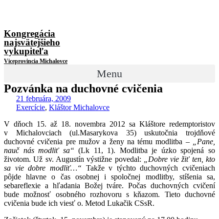
Kongregácia
najsvätejšieho
vykupiteľa
Viceprovincia Michalovce
Menu
Pozvánka na duchovné cvičenia
21 februára, 2009
Exercície
,
Kláštor Michalovce
V dňoch 15. až 18. novembra 2012 sa Kláštore redemptoristov
v Michalovciach (ul.Masarykova 35) uskutočnia trojdňové
duchovné cvičenia pre mužov a ženy na tému modlitba –
„Pane,
nauč nás modliť sa“
(Lk 11, 1). Modlitba je úzko spojená so
životom. Už sv. Augustín výstižne povedal:
„Dobre vie žiť ten, kto
sa vie dobre modliť…“
Takže v týchto duchovných cvičeniach
pôjde hlavne o čas osobnej i spoločnej modlitby, stíšenia sa,
sebareflexie a hľadania Božej tváre. Počas duchovných cvičení
bude možnosť osobného rozhovoru s kňazom. Tieto duchovné
cvičenia bude ich viesť o. Metod Lukačik CSsR.