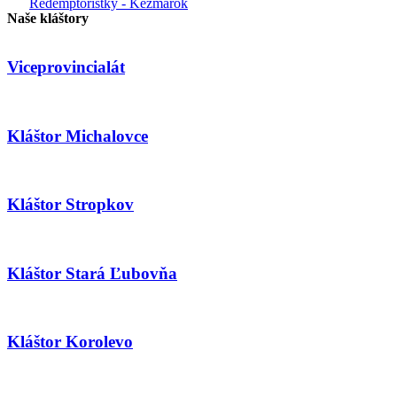
Redemptoristky - Kežmarok
Naše kláštory
Viceprovincialát
Kláštor Michalovce
Kláštor Stropkov
Kláštor Stará Ľubovňa
Kláštor Korolevo