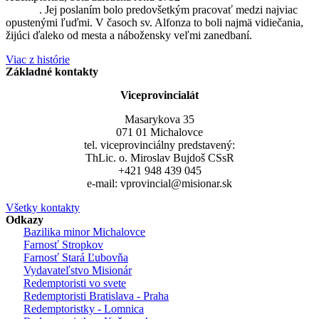
Liguori
. Jej poslaním bolo predovšetkým pracovať medzi najviac
opustenými ľuďmi. V časoch sv. Alfonza to boli najmä vidiečania,
žijúci ďaleko od mesta a nábožensky veľmi zanedbaní.
Viac z histórie
Základné kontakty
Viceprovincialát
Masarykova 35
071 01 Michalovce
tel. viceprovinciálny predstavený:
ThLic. o. Miroslav Bujdoš CSsR
+421 948 439 045
e-mail: vprovincial@misionar.sk
Všetky kontakty
Odkazy
Bazilika minor Michalovce
Farnosť Stropkov
Farnosť Stará Ľubovňa
Vydavateľstvo Misionár
Redemptoristi vo svete
Redemptoristi Bratislava - Praha
Redemptoristky - Lomnica