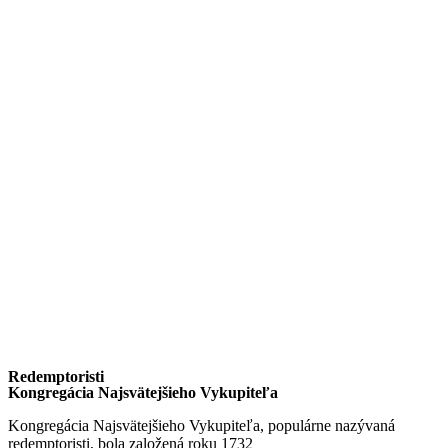
Redemptoristi
Kongregácia Najsvätejšieho Vykupiteľa
Kongregácia Najsvätejšieho Vykupiteľa, populárne nazývaná
redemptoristi, bola založená roku 1732
sv. Alfonzom Maria de