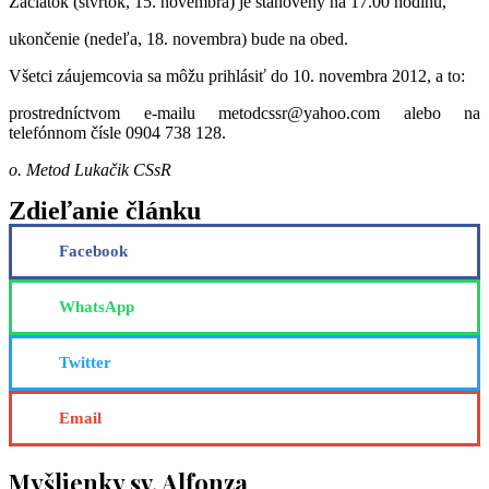
Začiatok (štvrtok, 15. novembra) je stanovený na 17.00 hodinu,
ukončenie (nedeľa, 18. novembra) bude na obed.
Všetci záujemcovia sa môžu prihlásiť do 10. novembra 2012, a to:
prostredníctvom e-mailu metodcssr@yahoo.com alebo na
telefónnom čísle 0904 738 128.
o. Metod Lukačik CSsR
Zdieľanie článku
Facebook
WhatsApp
Twitter
Email
Myšlienky sv. Alfonza