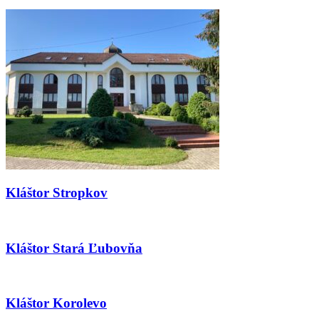
Kláštor Stropkov
Kláštor Stará Ľubovňa
Kláštor Korolevo