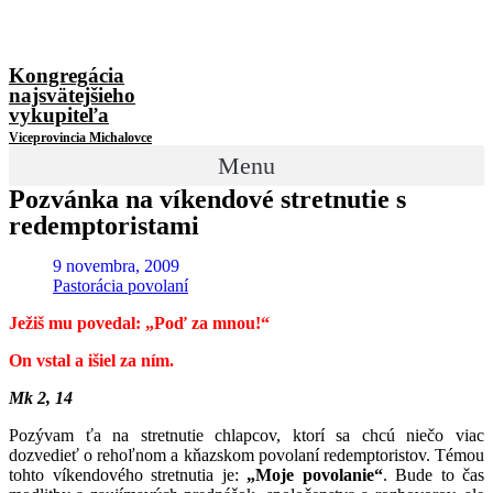
Kongregácia
najsvätejšieho
vykupiteľa
Viceprovincia Michalovce
Menu
Pozvánka na víkendové stretnutie s
redemptoristami
9 novembra, 2009
Pastorácia povolaní
Ježiš mu povedal: „Poď za mnou!“
On vstal a išiel za ním.
Mk 2, 14
Pozývam ťa na stretnutie chlapcov, ktorí sa chcú niečo viac
dozvedieť o rehoľnom a kňazskom povolaní redemptoristov. Témou
tohto víkendového stretnutia je:
„Moje povolanie“
. Bude to čas