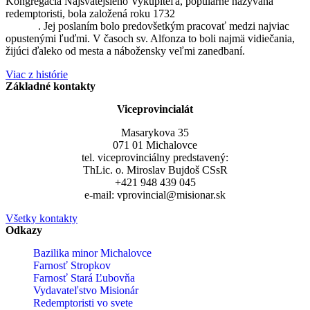
Kongregácia Najsvätejšieho Vykupiteľa, populárne nazývaná
redemptoristi, bola založená roku 1732
sv. Alfonzom Maria de
Liguori
. Jej poslaním bolo predovšetkým pracovať medzi najviac
opustenými ľuďmi. V časoch sv. Alfonza to boli najmä vidiečania,
žijúci ďaleko od mesta a nábožensky veľmi zanedbaní.
Viac z histórie
Základné kontakty
Viceprovincialát
Masarykova 35
071 01 Michalovce
tel. viceprovinciálny predstavený:
ThLic. o. Miroslav Bujdoš CSsR
+421 948 439 045
e-mail: vprovincial@misionar.sk
Všetky kontakty
Odkazy
Bazilika minor Michalovce
Farnosť Stropkov
Farnosť Stará Ľubovňa
Vydavateľstvo Misionár
Redemptoristi vo svete