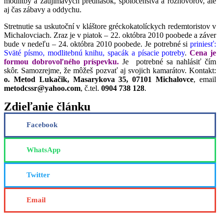
modlitby a zaujímavých prednášok, spoločenstva a rozhovorov, ale
aj čas zábavy a oddychu.
Stretnutie sa uskutoční v kláštore gréckokatolíckych redemtoristov v
Michalovciach. Zraz je v piatok – 22. októbra 2010 poobede a záver
bude v nedeľu – 24. októbra 2010 poobede. Je potrebné si
priniesť:
Sväté písmo, modlitebnú knihu, spacák a písacie potreby
.
Cena je
formou dobrovoľného príspevku.
Je potrebné sa nahlásiť čím
skôr. Samozrejme, že môžeš pozvať aj svojich kamarátov. Kontakt:
o. Metod Lukačik, Masarykova 35, 07101 Michalovce
, email
metodcssr@yahoo.com
, č.tel.
0904 738 128
.
Zdieľanie článku
Facebook
WhatsApp
Twitter
Email