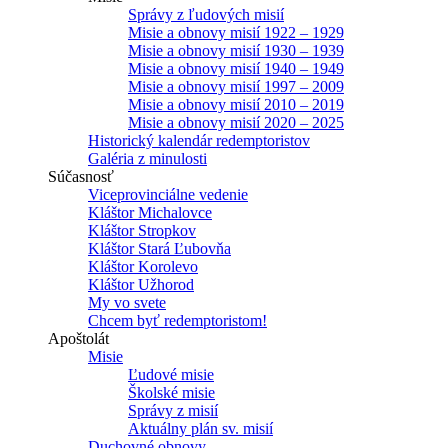
Správy z ľudových misií
Misie a obnovy misií 1922 – 1929
Misie a obnovy misií 1930 – 1939
Misie a obnovy misií 1940 – 1949
Misie a obnovy misií 1997 – 2009
Misie a obnovy misií 2010 – 2019
Misie a obnovy misií 2020 – 2025
Historický kalendár redemptoristov
Galéria z minulosti
Súčasnosť
Viceprovinciálne vedenie
Kláštor Michalovce
Kláštor Stropkov
Kláštor Stará Ľubovňa
Kláštor Korolevo
Kláštor Užhorod
My vo svete
Chcem byť redemptoristom!
Apoštolát
Misie
Ľudové misie
Školské misie
Správy z misií
Aktuálny plán sv. misií
Duchovné obnovy