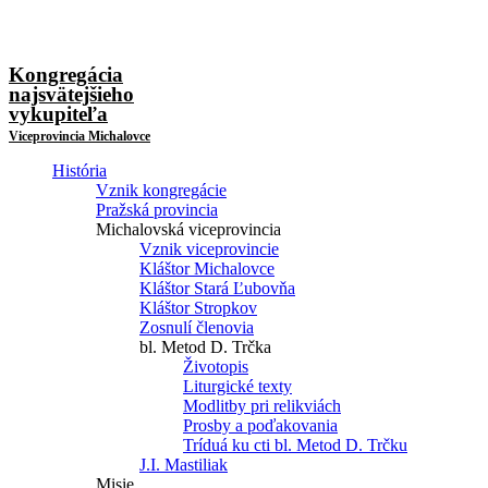
Kongregácia
najsvätejšieho
vykupiteľa
Viceprovincia Michalovce
História
Vznik kongregácie
Pražská provincia
Michalovská viceprovincia
Vznik viceprovincie
Kláštor Michalovce
Kláštor Stará Ľubovňa
Kláštor Stropkov
Zosnulí členovia
bl. Metod D. Trčka
Životopis
Liturgické texty
Modlitby pri relikviách
Prosby a poďakovania
Tríduá ku cti bl. Metod D. Trčku
J.I. Mastiliak
Misie