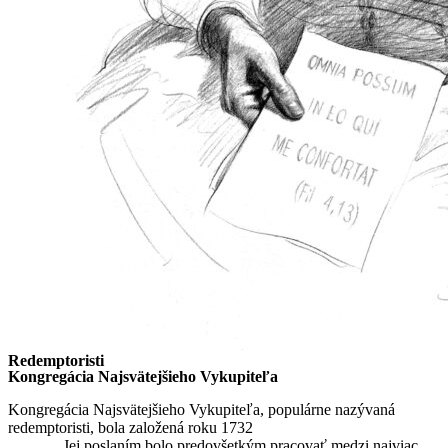
Redemptoristi
Kongregácia Najsvätejšieho Vykupiteľa
Kongregácia Najsvätejšieho Vykupiteľa, populárne nazývaná
redemptoristi, bola založená roku 1732
sv. Alfonzom Maria de
Liguori
. Jej poslaním bolo predovšetkým pracovať medzi najviac