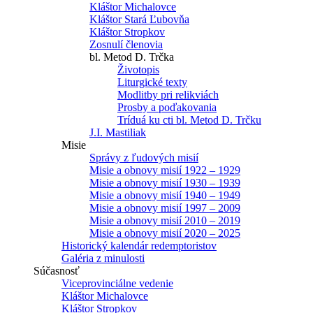
Kláštor Michalovce
Kláštor Stará Ľubovňa
Kláštor Stropkov
Zosnulí členovia
bl. Metod D. Trčka
Životopis
Liturgické texty
Modlitby pri relikviách
Prosby a poďakovania
Tríduá ku cti bl. Metod D. Trčku
J.I. Mastiliak
Misie
Správy z ľudových misií
Misie a obnovy misií 1922 – 1929
Misie a obnovy misií 1930 – 1939
Misie a obnovy misií 1940 – 1949
Misie a obnovy misií 1997 – 2009
Misie a obnovy misií 2010 – 2019
Misie a obnovy misií 2020 – 2025
Historický kalendár redemptoristov
Galéria z minulosti
Súčasnosť
Viceprovinciálne vedenie
Kláštor Michalovce
Kláštor Stropkov