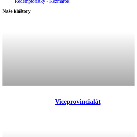
Redemptoristky - Kežmarok
Naše kláštory
Viceprovincialát