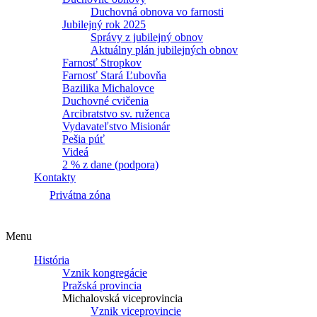
Duchovná obnova vo farnosti
Jubilejný rok 2025
Správy z jubilejný obnov
Aktuálny plán jubilejných obnov
Farnosť Stropkov
Farnosť Stará Ľubovňa
Bazilika Michalovce
Duchovné cvičenia
Arcibratstvo sv. ruženca
Vydavateľstvo Misionár
Pešia púť
Videá
2 % z dane (podpora)
Kontakty
Privátna zóna
Menu
História
Vznik kongregácie
Pražská provincia
Michalovská viceprovincia
Vznik viceprovincie