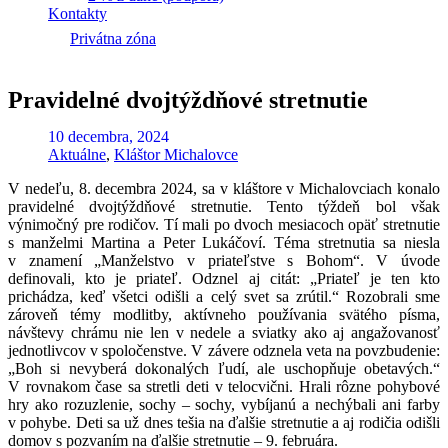
Kontakty
Privátna zóna
Pravidelné dvojtýždňové stretnutie
10 decembra, 2024
Aktuálne
,
Kláštor Michalovce
V nedeľu, 8. decembra 2024, sa v kláštore v Michalovciach konalo
pravidelné dvojtýždňové stretnutie. Tento týždeň bol však
výnimočný pre rodičov. Tí mali po dvoch mesiacoch opäť stretnutie
s manželmi Martina a Peter Lukáčoví. Téma stretnutia sa niesla
v znamení „Manželstvo v priateľstve s Bohom“. V úvode
definovali, kto je priateľ. Odznel aj citát: „Priateľ je ten kto
prichádza, keď všetci odišli a celý svet sa zrútil.“ Rozobrali sme
zároveň témy modlitby, aktívneho používania svätého písma,
návštevy chrámu nie len v nedele a sviatky ako aj angažovanosť
jednotlivcov v spoločenstve. V závere odznela veta na povzbudenie:
„Boh si nevyberá dokonalých ľudí, ale uschopňuje obetavých.“
V rovnakom čase sa stretli deti v telocvični. Hrali rôzne pohybové
hry ako rozuzlenie, sochy – sochy, vybíjanú a nechýbali ani farby
v pohybe. Deti sa už dnes tešia na ďalšie stretnutie a aj rodičia odišli
domov s pozvaním na ďalšie stretnutie – 9. februára.