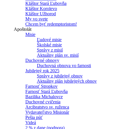
Kláštor Stará Ľubovňa
Kláštor Korolevo
Kláštor Užhorod
My vo svete
Chcem byť redemptoristom!
Apoštolát
Misie
Ľudové misie
Školské misie
Správy z misií
Aktuálny plán sv. misií
Duchovné obnovy
Duchovná obnova vo farnosti
Jubilejný rok 2025
Správy z jubilejný obnov
Aktuálny plán jubilejných obnov
Farnosť Stropkov
Farnosť Stará Ľubovňa
Bazilika Michalovce
Duchovné cvičenia
Arcibratstvo sv. ruženca
Vydavateľstvo Misionár
Pešia púť
Videá
2 % z dane (podpora)