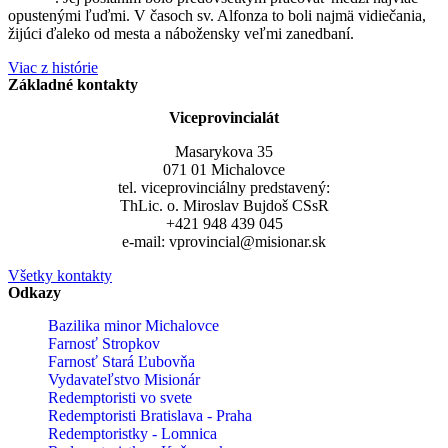
opustenými ľuďmi. V časoch sv. Alfonza to boli najmä vidiečania,
žijúci ďaleko od mesta a nábožensky veľmi zanedbaní.
Viac z histórie
Základné kontakty
Viceprovincialát
Masarykova 35
071 01 Michalovce
tel. viceprovinciálny predstavený:
ThLic. o. Miroslav Bujdoš CSsR
+421 948 439 045
e-mail: vprovincial@misionar.sk
Všetky kontakty
Odkazy
Bazilika minor Michalovce
Farnosť Stropkov
Farnosť Stará Ľubovňa
Vydavateľstvo Misionár
Redemptoristi vo svete
Redemptoristi Bratislava - Praha
Redemptoristky - Lomnica