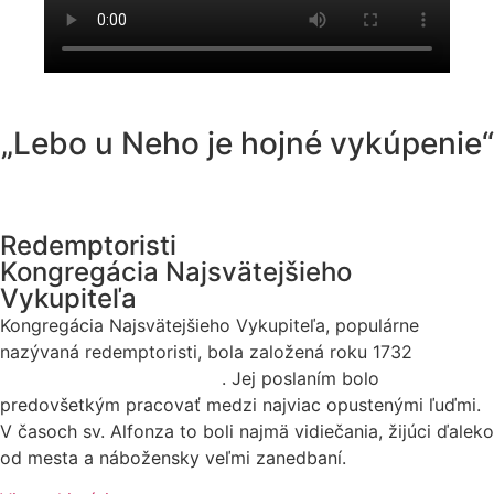
„Lebo u Neho je hojné vykúpenie“
Redemptoristi
Kongregácia Najsvätejšieho
Vykupiteľa
Kongregácia Najsvätejšieho Vykupiteľa, populárne
nazývaná redemptoristi, bola založená roku 1732
sv.
Alfonzom Maria de Liguori
. Jej poslaním bolo
predovšetkým pracovať medzi najviac opustenými ľuďmi.
V časoch sv. Alfonza to boli najmä vidiečania, žijúci ďaleko
od mesta a nábožensky veľmi zanedbaní.