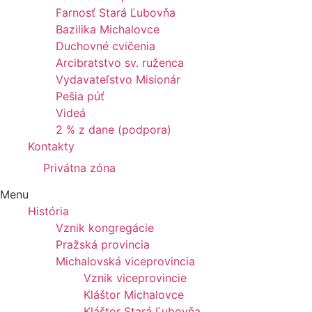
Farnosť Stará Ľubovňa
Bazilika Michalovce
Duchovné cvičenia
Arcibratstvo sv. ruženca
Vydavateľstvo Misionár
Pešia púť
Videá
2 % z dane (podpora)
Kontakty
Privátna zóna
Menu
História
Vznik kongregácie
Pražská provincia
Michalovská viceprovincia
Vznik viceprovincie
Kláštor Michalovce
Kláštor Stará Ľubovňa