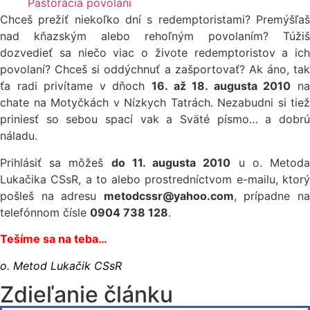
Pastorácia povolaní
Chceš prežiť niekoľko dní s redemptoristami? Premýšľaš
nad kňazským alebo rehoľným povolaním? Túžiš
dozvedieť sa niečo viac o živote redemptoristov a ich
povolaní? Chceš si oddýchnuť a zašportovať? Ak áno, tak
ťa radi privítame v dňoch
16. až 18. augusta 2010
n
chate na Motyčkách v Nízkych Tatrách. Nezabudni si tiež
priniesť so sebou spací vak a Sväté písmo… a dobrú
náladu.
Prihlásiť sa môžeš
do 11. augusta 2010
u o. Metod
Lukačika CSsR, a to alebo prostredníctvom e-mailu, ktorý
pošleš na adresu
metodcssr@yahoo.com
, prípadne n
telefónnom čísle
0904 738 128
.
Tešíme sa na teba…
o.
Metod Lukačik CSsR
Zdieľanie článku