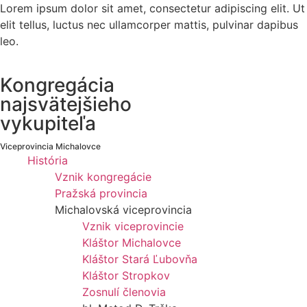
Lorem ipsum dolor sit amet, consectetur adipiscing elit. Ut
elit tellus, luctus nec ullamcorper mattis, pulvinar dapibus
leo.
Kongregácia
najsvätejšieho
vykupiteľa
Viceprovincia Michalovce
História
Vznik kongregácie
Pražská provincia
Michalovská viceprovincia
Vznik viceprovincie
Kláštor Michalovce
Kláštor Stará Ľubovňa
Kláštor Stropkov
Zosnulí členovia