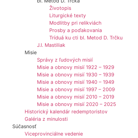
bl. Metod D. Trčka
Životopis
Liturgické texty
Modlitby pri relikviách
Prosby a poďakovania
Tríduá ku cti bl. Metod D. Trčku
J.I. Mastiliak
Misie
Správy z ľudových misií
Misie a obnovy misií 1922 – 1929
Misie a obnovy misií 1930 – 1939
Misie a obnovy misií 1940 – 1949
Misie a obnovy misií 1997 – 2009
Misie a obnovy misií 2010 – 2019
Misie a obnovy misií 2020 – 2025
Historický kalendár redemptoristov
Galéria z minulosti
Súčasnosť
Viceprovinciálne vedenie