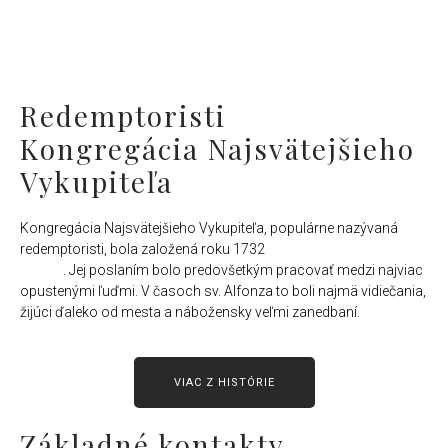
Redemptoristi
Kongregácia Najsvätejšieho
Vykupiteľa
Kongregácia Najsvätejšieho Vykupiteľa, populárne nazývaná
redemptoristi, bola založená roku 1732
sv. Alfonzom Maria de
Liguori
. Jej poslaním bolo predovšetkým pracovať medzi najviac
opustenými ľuďmi. V časoch sv. Alfonza to boli najmä vidiečania,
žijúci ďaleko od mesta a nábožensky veľmi zanedbaní.
VIAC Z HISTÓRIE
Základné kontakty