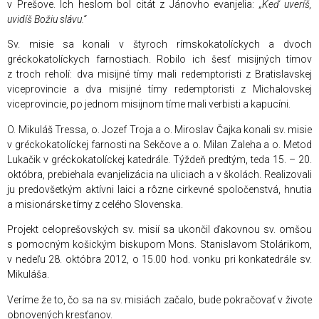
v Prešove. Ich heslom bol citát z Jánovho evanjelia:
„Keď uveríš,
uvidíš Božiu slávu.“
Sv. misie sa konali v štyroch rímskokatolíckych a dvoch
gréckokatolíckych farnostiach. Robilo ich šesť misijných tímov
z troch reholí: dva misijné tímy mali redemptoristi z Bratislavskej
viceprovincie a dva misijné tímy redemptoristi z Michalovskej
viceprovincie, po jednom misijnom tíme mali verbisti a kapucíni.
O. Mikuláš Tressa, o. Jozef Troja a o. Miroslav Čajka konali sv. misie
v gréckokatolíckej farnosti na Sekčove a o. Milan Zaleha a o. Metod
Lukačik v gréckokatolíckej katedrále. Týždeň predtým, teda 15. – 20.
októbra, prebiehala evanjelizácia na uliciach a v školách. Realizovali
ju predovšetkým aktívni laici a rôzne cirkevné spoločenstvá, hnutia
a misionárske tímy z celého Slovenska.
Projekt celoprešovských sv. misií sa ukončil ďakovnou sv. omšou
s pomocným košickým biskupom Mons. Stanislavom Stolárikom,
v nedeľu 28. októbra 2012, o 15.00 hod. vonku pri konkatedrále sv.
Mikuláša.
Veríme že to, čo sa na sv. misiách začalo, bude pokračovať v živote
obnovených kresťanov.