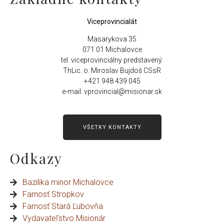
Viceprovincialát
Masarykova 35
071 01 Michalovce
tel. viceprovinciálny predstavený:
ThLic. o. Miroslav Bujdoš CSsR
+421 948 439 045
e-mail: vprovincial@misionar.sk
VŠETKY KONTAKTY
Odkazy
Bazilika minor Michalovce
Farnosť Stropkov
Farnosť Stará Ľubovňa
Vydavateľstvo Misionár