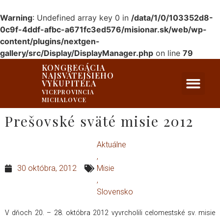
Warning
: Undefined array key 0 in
/data/1/0/103352d8-
0c9f-4ddf-afbc-a671fc3ed576/misionar.sk/web/wp-
content/plugins/nextgen-
gallery/src/Display/DisplayManager.php
on line
79
KONGREGÁCIA
NAJSVÄTEJŠIEHO
PRIVÁTNA ZÓNA
VYKUPITEĽA
VICEPROVINCIA
MICHALOVCE
Prešovské sväté misie 2012
Aktuálne
,
30 októbra, 2012
Misie
,
Slovensko
V dňoch 20. – 28. októbra 2012 vyvrcholili celomestské sv. misie