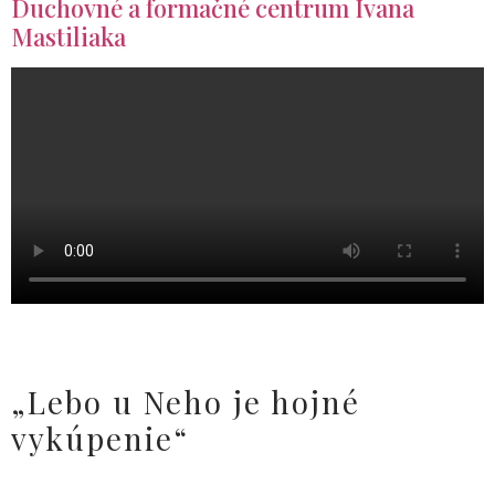
Duchovné a formačné centrum Ivana
Mastiliaka
„Lebo u Neho je hojné
vykúpenie“