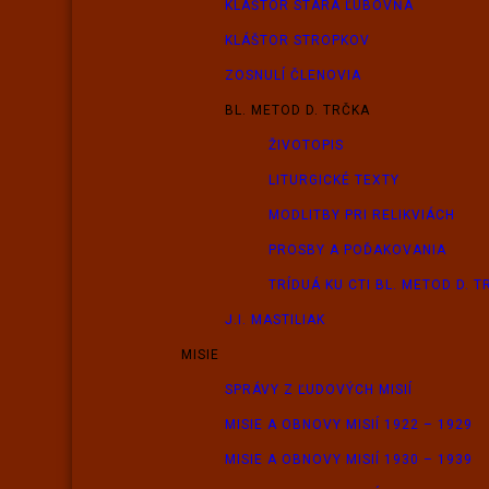
KLÁŠTOR STARÁ ĽUBOVŇA
KLÁŠTOR STROPKOV
ZOSNULÍ ČLENOVIA
BL. METOD D. TRČKA
ŽIVOTOPIS
LITURGICKÉ TEXTY
MODLITBY PRI RELIKVIÁCH
PROSBY A POĎAKOVANIA
TRÍDUÁ KU CTI BL. METOD D. 
J.I. MASTILIAK
MISIE
SPRÁVY Z ĽUDOVÝCH MISIÍ
MISIE A OBNOVY MISIÍ 1922 – 1929
MISIE A OBNOVY MISIÍ 1930 – 1939