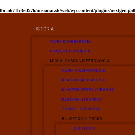
afbc-a671fc3ed576/misionar.sk/web/wp-content/plugins/nextgen-ga
HISTÓRIA
VZNIK KONGREGÁCIE
PRAŽSKÁ PROVINCIA
MICHALOVSKÁ VICEPROVINCIA
VZNIK VICEPROVINCIE
KLÁŠTOR MICHALOVCE
KLÁŠTOR STARÁ ĽUBOVŇA
KLÁŠTOR STROPKOV
ZOSNULÍ ČLENOVIA
BL. METOD D. TRČKA
ŽIVOTOPIS