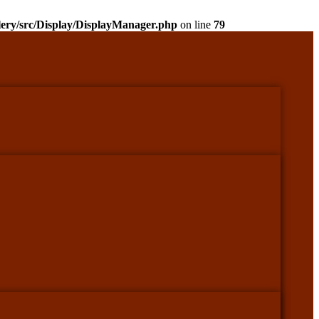
llery/src/Display/DisplayManager.php
on line
79