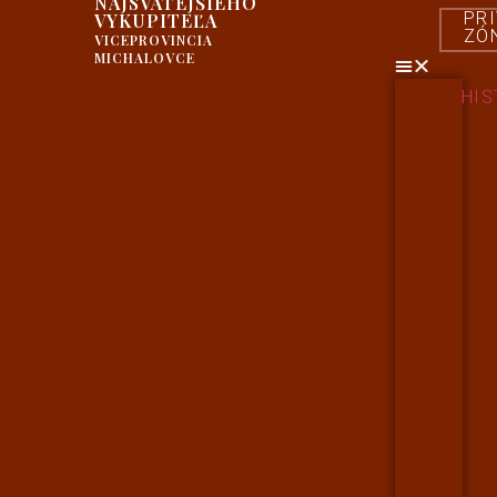
NAJSVÄTEJŠIEHO
PR
VYKUPITEĽA
ZÓ
VICEPROVINCIA
MICHALOVCE
HIS