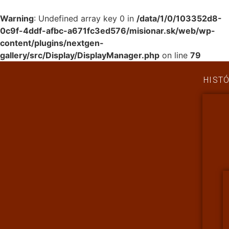
Warning
: Undefined array key 0 in
/data/1/0/103352d8-
0c9f-4ddf-afbc-a671fc3ed576/misionar.sk/web/wp-
content/plugins/nextgen-
gallery/src/Display/DisplayManager.php
on line
79
HISTÓ