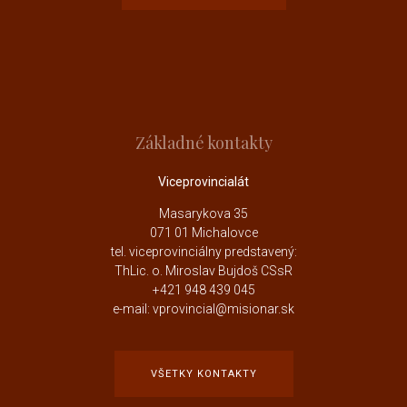
Základné kontakty
Viceprovincialát
Masarykova 35
071 01 Michalovce
tel. viceprovinciálny predstavený:
ThLic. o. Miroslav Bujdoš CSsR
+421 948 439 045
e-mail: vprovincial@misionar.sk
VŠETKY KONTAKTY