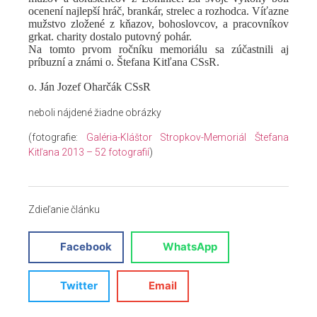
ocenení najlepší hráč, brankár, strelec a rozhodca. Víťazne
mužstvo zložené z kňazov, bohoslovcov, a pracovníkov
grkat. charity dostalo putovný pohár.
Na tomto prvom ročníku memoriálu sa zúčastnili aj
príbuzní a známi o. Štefana Kitľana CSsR.
o. Ján Jozef Oharčák CSsR
neboli nájdené žiadne obrázky
(fotografie:
Galéria-Kláštor Stropkov-Memoriál Štefana
Kitľana 2013 – 52 fotografií
)
Zdieľanie článku
Facebook
WhatsApp
Twitter
Email