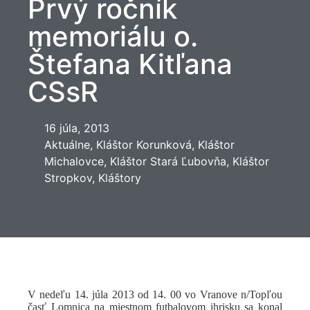
Prvý ročník
memoriálu o.
Štefana Kitľana
CSsR
16 júla, 2013
Aktuálne
,
Kláštor Korunková
,
Kláštor
Michalovce
,
Kláštor Stará Ľubovňa
,
Kláštor
Stropkov
,
Kláštory
V nedeľu 14. júla 2013 od 14. 00 vo Vranove n/Topľou
časť Lomnica na miestnom futbalovom ihrisku sa konal