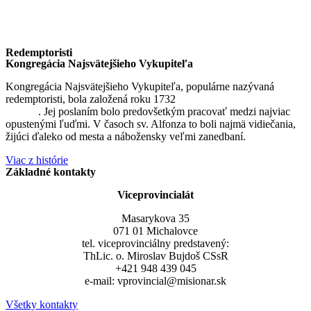
Redemptoristi
Kongregácia Najsvätejšieho Vykupiteľa
Kongregácia Najsvätejšieho Vykupiteľa, populárne nazývaná
redemptoristi, bola založená roku 1732
sv. Alfonzom Maria de
Liguori
. Jej poslaním bolo predovšetkým pracovať medzi najviac
opustenými ľuďmi. V časoch sv. Alfonza to boli najmä vidiečania,
žijúci ďaleko od mesta a nábožensky veľmi zanedbaní.
Viac z histórie
Základné kontakty
Viceprovincialát
Masarykova 35
071 01 Michalovce
tel. viceprovinciálny predstavený:
ThLic. o. Miroslav Bujdoš CSsR
+421 948 439 045
e-mail: vprovincial@misionar.sk
Všetky kontakty