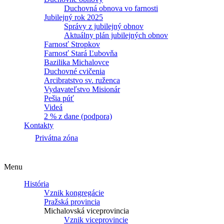
Duchovná obnova vo farnosti
Jubilejný rok 2025
Správy z jubilejný obnov
Aktuálny plán jubilejných obnov
Farnosť Stropkov
Farnosť Stará Ľubovňa
Bazilika Michalovce
Duchovné cvičenia
Arcibratstvo sv. ruženca
Vydavateľstvo Misionár
Pešia púť
Videá
2 % z dane (podpora)
Kontakty
Privátna zóna
Menu
História
Vznik kongregácie
Pražská provincia
Michalovská viceprovincia
Vznik viceprovincie