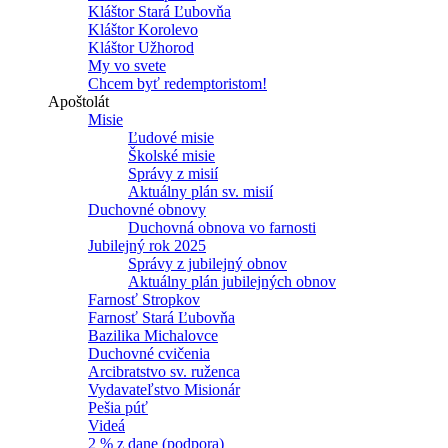
Kláštor Stará Ľubovňa
Kláštor Korolevo
Kláštor Užhorod
My vo svete
Chcem byť redemptoristom!
Apoštolát
Misie
Ľudové misie
Školské misie
Správy z misií
Aktuálny plán sv. misií
Duchovné obnovy
Duchovná obnova vo farnosti
Jubilejný rok 2025
Správy z jubilejný obnov
Aktuálny plán jubilejných obnov
Farnosť Stropkov
Farnosť Stará Ľubovňa
Bazilika Michalovce
Duchovné cvičenia
Arcibratstvo sv. ruženca
Vydavateľstvo Misionár
Pešia púť
Videá
2 % z dane (podpora)