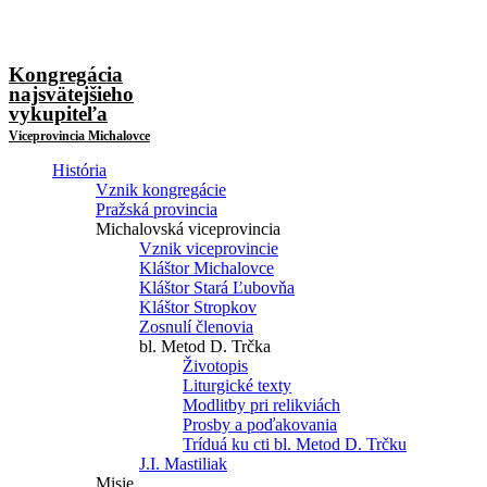
Kongregácia
najsvätejšieho
vykupiteľa
Viceprovincia Michalovce
História
Vznik kongregácie
Pražská provincia
Michalovská viceprovincia
Vznik viceprovincie
Kláštor Michalovce
Kláštor Stará Ľubovňa
Kláštor Stropkov
Zosnulí členovia
bl. Metod D. Trčka
Životopis
Liturgické texty
Modlitby pri relikviách
Prosby a poďakovania
Tríduá ku cti bl. Metod D. Trčku
J.I. Mastiliak
Misie