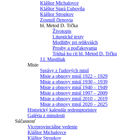
Kláštor Michalovce
Kláštor Stará Ľubovňa
Kláštor Stropkov
Zosnulí členovia
bl. Metod D. Trčka
Životopis
Liturgické texty
Modlitby pri relikviách
Prosby a poďakovania
Tríduá ku cti bl. Metod D. Trčku
J.I. Mastiliak
Misie
Správy z ľudových misií
Misie a obnovy misií 1922 – 1929
Misie a obnovy misií 1930 – 1939
Misie a obnovy misií 1940 – 1949
Misie a obnovy misií 1997 – 2009
Misie a obnovy misií 2010 – 2019
Misie a obnovy misií 2020 – 2025
Historický kalendár redemptoristov
Galéria z minulosti
Súčasnosť
Viceprovinciálne vedenie
Kláštor Michalovce
Kláštor Stropkov