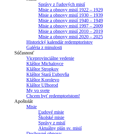
Správy z ľudových misií
Misie a obnovy misií 1922 – 1929
Misie a obnovy misií 1930 – 1939
Misie a obnovy misií 1940 – 1949
Misie a obnovy misií 1997 – 2009
Misie a obnovy misií 2010 – 2019
Misie a obnovy misií 2020 – 2025
Historický kalendár redemptoristov
Galéria z minulosti
Súčasnosť
Viceprovinciálne vedenie
Kláštor Michalovce
Kláštor Stropkov
Kláštor Stará Ľubovňa
Kláštor Korolevo
Kláštor Užhorod
My vo svete
Chcem byť redemptoristom!
Apoštolát
Misie
Ľudové misie
Školské misie
Správy z misií
Aktuálny plán sv. misií
Duchovné obnovy