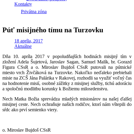
Kontakty
Privátna zóna
Púť misijného tímu na Turzovku
18 apríla, 2017
Aktuálne
Dňa 10. apríla 2017 v popoludňajších hodinách misijný tím v
zložení Adela Šujetová, Jaroslav Sagan, Samuel Malík, br. Gorazd
Figura CSsR a o. Miroslav Bujdoš CSsR putovali na pútnické
miesto vrch Živčáková na Turzovke. Nakoľko neďaleko prebiehali
misie na ZCŠ Jána Palárika v Rakovej, rozhodli sa využiť voľný čas
na hodnotenie misií, osobné zážitky z misijnej služby, tichú adoráciu
a spoločnú modlitbu korunky k Božiemu milosrdenstvu.
Nech Matka Božia sprevádza mladých misionárov na našej ďalšej
misijnej ceste. Nech ochraňuje našich rodičov, ktorí nám vštepili do
sŕdc ako prví semienko viery.
o. Miroslav Bujdoš CSsR