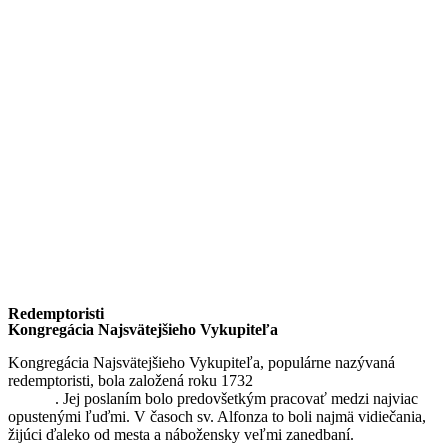
Redemptoristi
Kongregácia Najsvätejšieho Vykupiteľa
Kongregácia Najsvätejšieho Vykupiteľa, populárne nazývaná
redemptoristi, bola založená roku 1732
sv. Alfonzom Maria de
Liguori
. Jej poslaním bolo predovšetkým pracovať medzi najviac
opustenými ľuďmi. V časoch sv. Alfonza to boli najmä vidiečania,
žijúci ďaleko od mesta a nábožensky veľmi zanedbaní.