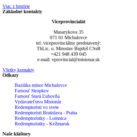
Viac z histórie
Základné kontakty
Viceprovincialát
Masarykova 35
071 01 Michalovce
tel. viceprovinciálny predstavený:
ThLic. o. Miroslav Bujdoš CSsR
+421 948 439 045
e-mail: vprovincial@misionar.sk
Všetky kontakty
Odkazy
Bazilika minor Michalovce
Farnosť Stropkov
Farnosť Stará Ľubovňa
Vydavateľstvo Misionár
Redemptoristi vo svete
Redemptoristi Bratislava - Praha
Redemptoristky - Lomnica
Redemptoristky - Kežmarok
Naše kláštory