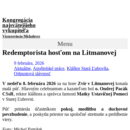
Kongregácia
najsvätejšieho
vykupiteľa
Viceprovincia Michalovce
Menu
Redemptorista hosťom na Litmanovej
9 februára, 2026
Aktuálne
,
Apoštolské práce
,
Kláštor Stará Ľubovňa
,
Odpustová slávnosť
V nedeľu 8. februára 2026
sa na hore
Zvir v Litmanovej
konala
malá púť. Hlavným celebrantom a kazateľom bol
o. Ondrej Pacák
CSsR
, rektor kláštora a správca farnosti
Matky Ustavičnej Pomoci
v Starej Ľubovni.
Púť priniesla účastníkom
pokoj, modlitbu a duchovné
povzbudenie
, a poskytla priestor na spoločné stretnutie a prehĺbenie
viery.
Foto: Michal Petrilak