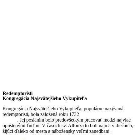
Redemptoristi
Kongregácia Najsvätejšieho Vykupiteľa
Kongregácia Najsvätejšieho Vykupiteľa, populárne nazývaná
redemptoristi, bola založená roku 1732
sv. Alfonzom Maria de
Liguori
. Jej poslaním bolo predovšetkým pracovať medzi najviac
opustenými ľuďmi. V časoch sv. Alfonza to boli najmä vidiečania,
žijúci ďaleko od mesta a nábožensky veľmi zanedbaní.