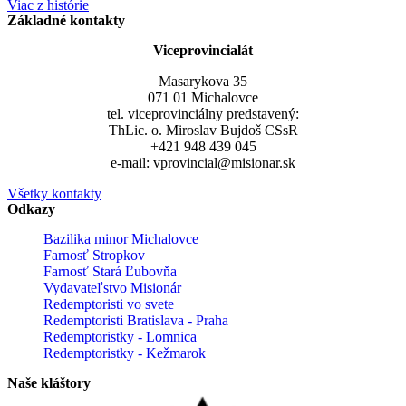
Viac z histórie
Základné kontakty
Viceprovincialát
Masarykova 35
071 01 Michalovce
tel. viceprovinciálny predstavený:
ThLic. o. Miroslav Bujdoš CSsR
+421 948 439 045
e-mail: vprovincial@misionar.sk
Všetky kontakty
Odkazy
Bazilika minor Michalovce
Farnosť Stropkov
Farnosť Stará Ľubovňa
Vydavateľstvo Misionár
Redemptoristi vo svete
Redemptoristi Bratislava - Praha
Redemptoristky - Lomnica
Redemptoristky - Kežmarok
Naše kláštory