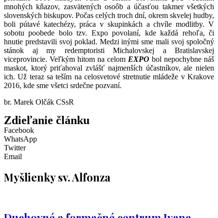
mnohých kňazov, zasvätených osoôb a účasťou takmer všetkých
slovenských biskupov. Počas celých troch dní, okrem skvelej hudby,
boli pútavé katechézy, práca v skupinkách a chvíle modlitby. V
sobotu poobede bolo tzv. Expo povolaní, kde každá rehoľa, či
hnutie predstavili svoj poklad. Medzi inými sme mali svoj spoločný
stánok aj my redemptoristi Michalovskej a Bratislavskej
viceprovincie. Veľkým hitom na celom
EXPO
bol nepochybne náš
maskot, ktorý priťahoval zvlášť najmenších účastníkov, ale nielen
ich. Už teraz sa teším na celosvetové stretnutie mládeže v Krakove
2016, kde sme všetci srdečne pozvaní.
br. Marek Olčák CSsR
Zdieľanie článku
Facebook
WhatsApp
Twitter
Email
Myšlienky sv. Alfonza
Duchovné a formačné centrum Ivana