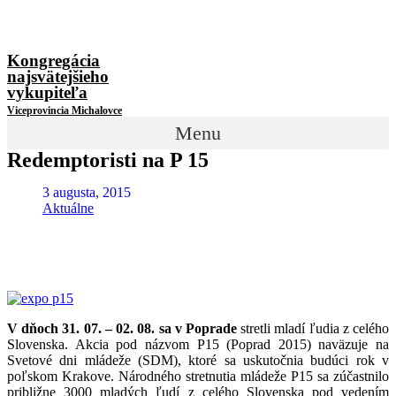
Kongregácia
najsvätejšieho
vykupiteľa
Viceprovincia Michalovce
Menu
Redemptoristi na P 15
3 augusta, 2015
Aktuálne
V dňoch 31. 07. – 02. 08. sa v Poprade
stretli mladí ľudia z celého
Slovenska. Akcia pod názvom P15 (Poprad 2015) naväzuje na
Svetové dni mládeže (SDM), ktoré sa uskutočnia budúci rok v
poľskom Krakove. Národného stretnutia mládeže P15 sa zúčastnilo
približne 3000 mladých ľudí z celého Slovenska pod vedením