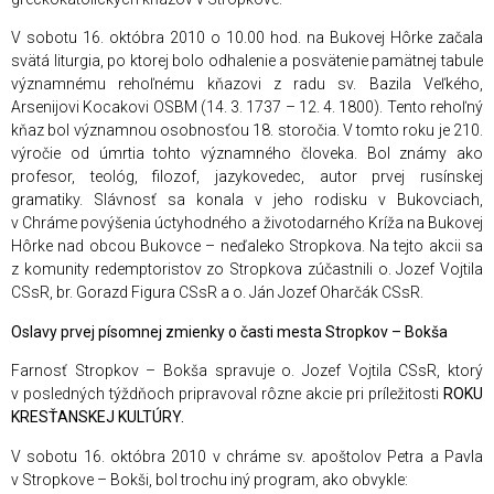
V sobotu 16. októbra 2010 o 10.00 hod. na Bukovej Hôrke začala
svätá liturgia, po ktorej bolo odhalenie a posvätenie pamätnej tabule
významnému rehoľnému kňazovi z radu sv. Bazila Veľkého,
Arsenijovi Kocakovi OSBM (14. 3. 1737 – 12. 4. 1800). Tento rehoľný
kňaz bol významnou osobnosťou 18. storočia. V tomto roku je 210.
výročie od úmrtia tohto významného človeka. Bol známy ako
profesor, teológ, filozof, jazykovedec, autor prvej rusínskej
gramatiky. Slávnosť sa konala v jeho rodisku v Bukovciach,
v Chráme povýšenia úctyhodného a životodarného Kríža na Bukovej
Hôrke nad obcou Bukovce – neďaleko Stropkova. Na tejto akcii sa
z komunity redemptoristov zo Stropkova zúčastnili o. Jozef Vojtila
CSsR, br. Gorazd Figura CSsR a o. Ján Jozef Oharčák CSsR.
Oslavy prvej písomnej zmienky o časti mesta Stropkov – Bokša
Farnosť Stropkov – Bokša spravuje o. Jozef Vojtila CSsR, ktorý
v posledných týždňoch pripravoval rôzne akcie pri príležitosti
ROKU
KRESŤANSKEJ KULTÚRY.
V sobotu 16. októbra 2010 v chráme sv. apoštolov Petra a Pavla
v Stropkove – Bokši, bol trochu iný program, ako obvykle: