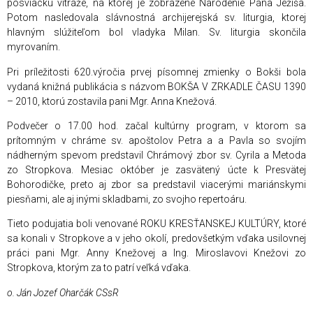
posviacku vitráže, na ktorej je zobrazené Narodenie Pána Ježiša.
Potom nasledovala slávnostná archijerejská sv. liturgia, ktorej
hlavným slúžiteľom bol vladyka Milan. Sv. liturgia skončila
myrovaním.
Pri príležitosti 620.výročia prvej písomnej zmienky o Bokši bola
vydaná knižná publikácia s názvom BOKŠA V ZRKADLE ČASU 1390
– 2010, ktorú zostavila pani Mgr. Anna Knežová.
Podvečer o 17.00 hod. začal kultúrny program, v ktorom sa
prítomným v chráme sv. apoštolov Petra a a Pavla so svojím
nádherným spevom predstavil Chrámový zbor sv. Cyrila a Metoda
zo Stropkova. Mesiac október je zasvätený úcte k Presvätej
Bohorodičke, preto aj zbor sa predstavil viacerými mariánskymi
piesňami, ale aj inými skladbami, zo svojho repertoáru.
Tieto podujatia boli venované ROKU KRESŤANSKEJ KULTÚRY, ktoré
sa konali v Stropkove a v jeho okolí, predovšetkým vďaka usilovnej
práci pani Mgr. Anny Knežovej a Ing. Miroslavovi Knežovi zo
Stropkova, ktorým za to patrí veľká vďaka.
o. Ján Jozef Oharčák CSsR