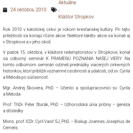
Aktuálne
24 októbra, 2010
,
Kláštor Stropkov
Rok 2010 v katolíckej cirkvi je rokom kresťanskej kultúry. Pri tejto
príležitosti sa konajú rôzne akcie. Niektoré takéto akcie sa konali aj
v Stropkove a v jeho okolí.
V piatok 15. októbra, v kláštore redemptoristov v Stropkove, konal
sa odborný seminár K PRAMEŇU POZNANIA NAŠEJ VIERY. Na
tomto odbornom seminári odzneli prednášky viacerých cirkevných
historikov, ktorí priblížili významné osobnosti a udalosti, od sv. Cyrila
a Metoda po súčasnosť.
Mgr. Andrej Škoviera, PhD. – Učeníci a spolupracovníci sv. Cyrila
a Metoda
Prof. ThDr. Peter Šturák, PhD. – Užhorodská únia príčiny – genéza
a dôsledky
Mons. prof. ICDr. Cyril Vasiľ SJ, PhD. – Biskup Joannes Josephus de
Cemelis