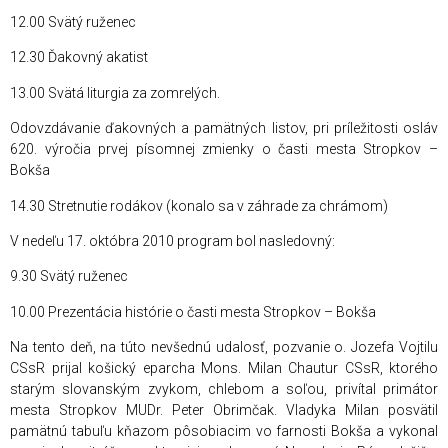
12.00 Svätý ruženec
12.30 Ďakovný akatist
13.00 Svätá liturgia za zomrelých.
Odovzdávanie ďakovných a pamätných listov, pri príležitosti osláv
620. výročia prvej písomnej zmienky o časti mesta Stropkov –
Bokša
14.30 Stretnutie rodákov (konalo sa v záhrade za chrámom)
V nedeľu 17. októbra 2010 program bol nasledovný:
9.30 Svätý ruženec
10.00 Prezentácia histórie o časti mesta Stropkov – Bokša
Na tento deň, na túto nevšednú udalosť, pozvanie o. Jozefa Vojtilu
CSsR prijal košický eparcha Mons. Milan Chautur CSsR, ktorého
starým slovanským zvykom, chlebom a soľou, privítal primátor
mesta Stropkov MUDr. Peter Obrimčak. Vladyka Milan posvätil
pamätnú tabuľu kňazom pôsobiacim vo farnosti Bokša a vykonal