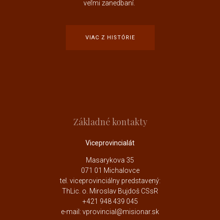
veľmi zanedbaní.
VIAC Z HISTÓRIE
Základné kontakty
Viceprovincialát
Masarykova 35
071 01 Michalovce
tel. viceprovinciálny predstavený:
ThLic. o. Miroslav Bujdoš CSsR
+421 948 439 045
e-mail: vprovincial@misionar.sk