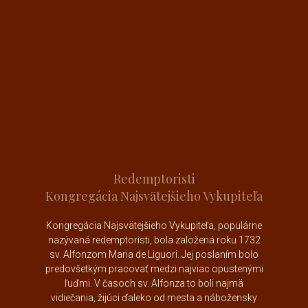
Redemptoristi
Kongregácia Najsvätejšieho Vykupiteľa
Kongregácia Najsvätejšieho Vykupiteľa, populárne
nazývaná redemptoristi, bola založená roku 1732
sv. Alfonzom Maria de Liguori
. Jej poslaním bolo
predovšetkým pracovať medzi najviac opustenými
ľuďmi. V časoch sv. Alfonza to boli najmä
vidiečania, žijúci ďaleko od mesta a nábožensky