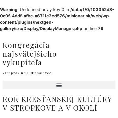
Warning
: Undefined array key 0 in
/data/1/0/103352d8-
0c9f-4ddf-afbc-a671fc3ed576/misionar.sk/web/wp-
content/plugins/nextgen-
gallery/src/Display/DisplayManager.php
on line
79
Kongregácia
najsvätejšieho
vykupiteľa
Viceprovincia Michalovce
ROK KRESŤANSKEJ KULTÚRY
V STROPKOVE A V OKOLÍ