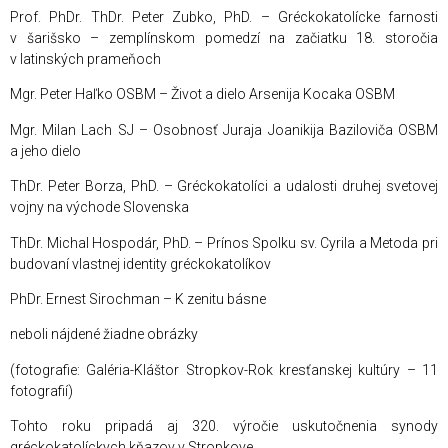
Prof. PhDr. ThDr. Peter Zubko, PhD. – Gréckokatolícke farnosti
v šarišsko – zemplínskom pomedzí na začiatku 18. storočia
v latinských prameňoch
Mgr. Peter Haľko OSBM – Život a dielo Arsenija Kocaka OSBM
Mgr. Milan Lach SJ – Osobnosť Juraja Joanikija Baziloviča OSBM
a jeho dielo
ThDr. Peter Borza, PhD. – Gréckokatolíci a udalosti druhej svetovej
vojny na východe Slovenska
ThDr. Michal Hospodár, PhD. – Prínos Spolku sv. Cyrila a Metoda pri
budovaní vlastnej identity gréckokatolíkov
PhDr. Ernest Sirochman – K zenitu básne
neboli nájdené žiadne obrázky
(fotografie: Galéria-Kláštor Stropkov-Rok kresťanskej kultúry – 11
fotografií)
Tohto roku pripadá aj 320. výročie uskutočnenia synody
gréckokatolíckych kňazov v Stropkove.