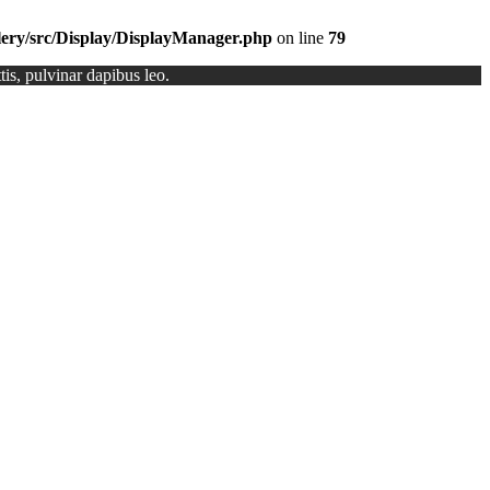
llery/src/Display/DisplayManager.php
on line
79
tis, pulvinar dapibus leo.