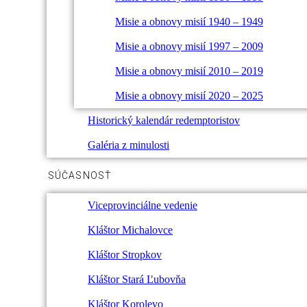
Misie a obnovy misií 1940 – 1949
Misie a obnovy misií 1997 – 2009
Misie a obnovy misií 2010 – 2019
Misie a obnovy misií 2020 – 2025
Historický kalendár redemptoristov
Galéria z minulosti
SÚČASNOSŤ
Viceprovinciálne vedenie
Kláštor Michalovce
Kláštor Stropkov
Kláštor Stará Ľubovňa
Kláštor Korolevo