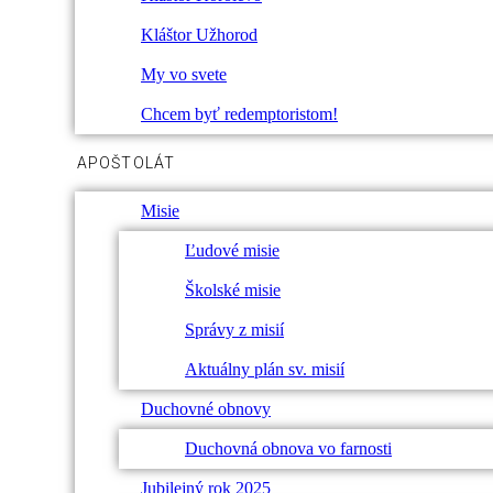
Kláštor Užhorod
My vo svete
Chcem byť redemptoristom!
APOŠTOLÁT
Misie
Ľudové misie
Školské misie
Správy z misií
Aktuálny plán sv. misií
Duchovné obnovy
Duchovná obnova vo farnosti
Jubilejný rok 2025