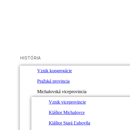
KONGREGÁCIA
NAJSVÄTEJŠIEHO
VYKUPITEĽA
VICEPROVINCIA MICHALOVCE
HISTÓRIA
Vznik kongregácie
Pražská provincia
Michalovská viceprovincia
Vznik viceprovincie
Kláštor Michalovce
Kláštor Stará Ľubovňa