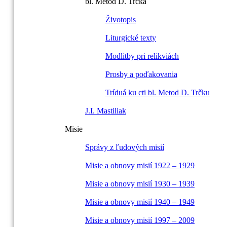
bl. Metod D. Trčka
Životopis
Liturgické texty
Modlitby pri relikviách
Prosby a poďakovania
Tríduá ku cti bl. Metod D. Trčku
J.I. Mastiliak
Misie
Správy z ľudových misií
Misie a obnovy misií 1922 – 1929
Misie a obnovy misií 1930 – 1939
Misie a obnovy misií 1940 – 1949
Misie a obnovy misií 1997 – 2009