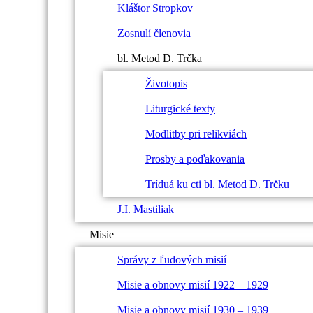
Kláštor Stropkov
Zosnulí členovia
bl. Metod D. Trčka
Životopis
Liturgické texty
Modlitby pri relikviách
Prosby a poďakovania
Tríduá ku cti bl. Metod D. Trčku
J.I. Mastiliak
Misie
Správy z ľudových misií
Misie a obnovy misií 1922 – 1929
Misie a obnovy misií 1930 – 1939