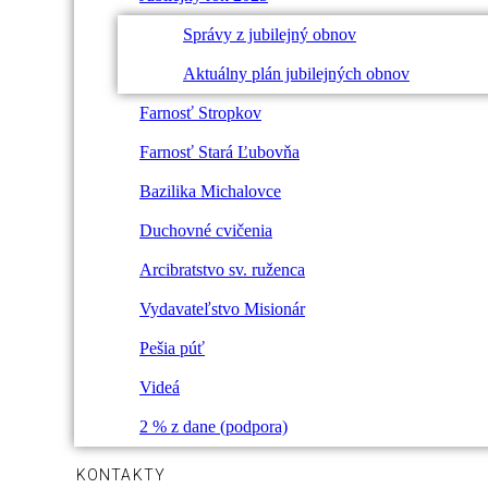
Správy z jubilejný obnov
Aktuálny plán jubilejných obnov
Farnosť Stropkov
Farnosť Stará Ľubovňa
Bazilika Michalovce
Duchovné cvičenia
Arcibratstvo sv. ruženca
Vydavateľstvo Misionár
Pešia púť
Videá
2 % z dane (podpora)
KONTAKTY