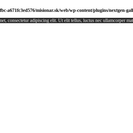
afbc-a671fc3ed576/misionar.sk/web/wp-content/plugins/nextgen-ga
t, consectetur adipiscing elit. Ut elit tellus, luctus nec ullamcorper mat