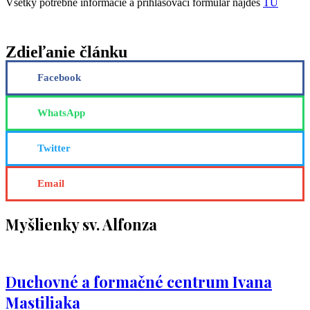
Všetky potrebné informácie a prihlasovací formulár nájdeš
TU
Zdieľanie článku
Facebook
WhatsApp
Twitter
Email
Myšlienky sv. Alfonza
Duchovné a formačné centrum Ivana
Mastiliaka