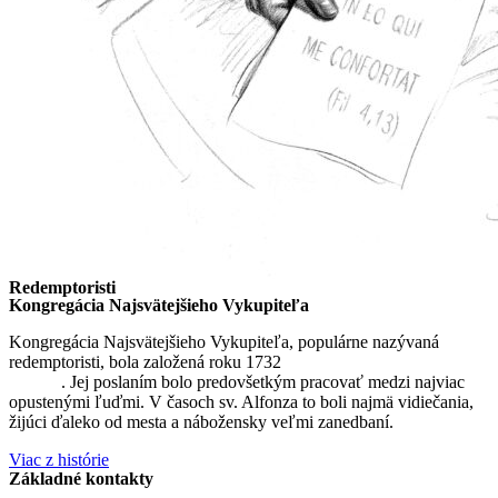
Redemptoristi
Kongregácia Najsvätejšieho Vykupiteľa
Kongregácia Najsvätejšieho Vykupiteľa, populárne nazývaná
redemptoristi, bola založená roku 1732
sv. Alfonzom Maria de
Liguori
. Jej poslaním bolo predovšetkým pracovať medzi najviac
opustenými ľuďmi. V časoch sv. Alfonza to boli najmä vidiečania,
žijúci ďaleko od mesta a nábožensky veľmi zanedbaní.
Viac z histórie
Základné kontakty