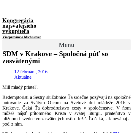
Kongregácia
najsvätejšieho
vykupiteľa
Viceprovincia Michalovce
Menu
SDM v Krakove – Spoločná púť so
zasvätenými
12 februára, 2016
Aktuálne
Milí mladý priateľ,
Redemptoristi a Sestry služobnice Ťa srdečne pozývajú na spoločné
putovanie za Svätým Otcom na Svetové dni mládeže 2016 v
Krakove. Čaká Ťa dobrodružstvo cesty v spoločenstve. V ňom
môžeš nájsť prítomného Krista v svätej liturgii, priateľstvo v
blížnom i svedectvo zasvätených osôb. Ježiš Ťa čaká, tak neváhaj a
poď z ním.