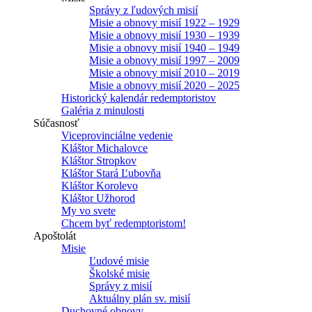
Správy z ľudových misií
Misie a obnovy misií 1922 – 1929
Misie a obnovy misií 1930 – 1939
Misie a obnovy misií 1940 – 1949
Misie a obnovy misií 1997 – 2009
Misie a obnovy misií 2010 – 2019
Misie a obnovy misií 2020 – 2025
Historický kalendár redemptoristov
Galéria z minulosti
Súčasnosť
Viceprovinciálne vedenie
Kláštor Michalovce
Kláštor Stropkov
Kláštor Stará Ľubovňa
Kláštor Korolevo
Kláštor Užhorod
My vo svete
Chcem byť redemptoristom!
Apoštolát
Misie
Ľudové misie
Školské misie
Správy z misií
Aktuálny plán sv. misií
Duchovné obnovy