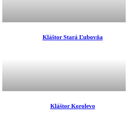
Kláštor Stará Ľubovňa
Kláštor Korolevo