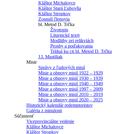
Kláštor Michalovce
Kláštor Stará Ľubovňa
Kláštor Stropkov
Zosnulí členovia
bl. Metod D. Trčka
Životopis
Liturgické texty
Modlitby pri relikviách
Prosby a poďakovania
Tríduá ku cti bl. Metod D. Trčku
J.I. Mastiliak
Misie
Správy z ľudových misií
Misie a obnovy misií 1922 – 1929
Misie a obnovy misií 1930 – 1939
Misie a obnovy misií 1940 – 1949
Misie a obnovy misií 1997 – 2009
Misie a obnovy misií 2010 – 2019
Misie a obnovy misií 2020 – 2025
Historický kalendár redemptoristov
Galéria z minulosti
Súčasnosť
Viceprovinciálne vedenie
Kláštor Michalovce
Kláštor Stropkov