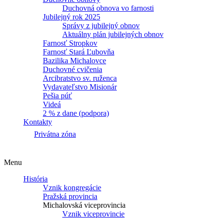
Duchovná obnova vo farnosti
Jubilejný rok 2025
Správy z jubilejný obnov
Aktuálny plán jubilejných obnov
Farnosť Stropkov
Farnosť Stará Ľubovňa
Bazilika Michalovce
Duchovné cvičenia
Arcibratstvo sv. ruženca
Vydavateľstvo Misionár
Pešia púť
Videá
2 % z dane (podpora)
Kontakty
Privátna zóna
Menu
História
Vznik kongregácie
Pražská provincia
Michalovská viceprovincia
Vznik viceprovincie