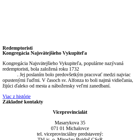
Redemptoristi
Kongregácia Najsvätejšieho Vykupiteľa
Kongregácia Najsvätejšieho Vykupiteľa, populárne nazývaná
redemptoristi, bola založená roku 1732
sv. Alfonzom Maria de
Liguori
. Jej poslaním bolo predovšetkým pracovať medzi najviac
opustenými ľuďmi. V časoch sv. Alfonza to boli najmä vidiečania,
žijúci ďaleko od mesta a nábožensky veľmi zanedbaní.
Viac z histórie
Základné kontakty
Viceprovincialát
Masarykova 35
071 01 Michalovce
tel. viceprovinciálny predstavený:
ThLic. o. Miroslav Bujdoš CSsR