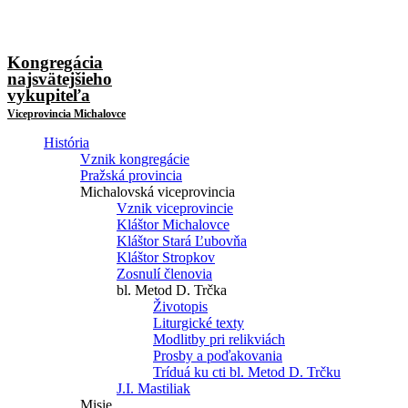
Kongregácia
najsvätejšieho
vykupiteľa
Viceprovincia Michalovce
História
Vznik kongregácie
Pražská provincia
Michalovská viceprovincia
Vznik viceprovincie
Kláštor Michalovce
Kláštor Stará Ľubovňa
Kláštor Stropkov
Zosnulí členovia
bl. Metod D. Trčka
Životopis
Liturgické texty
Modlitby pri relikviách
Prosby a poďakovania
Tríduá ku cti bl. Metod D. Trčku
J.I. Mastiliak
Misie