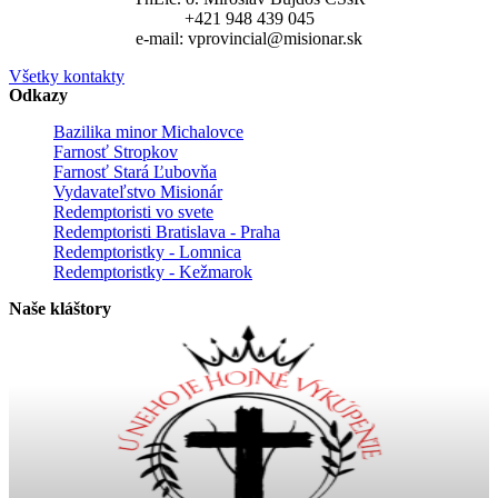
+421 948 439 045
e-mail: vprovincial@misionar.sk
Všetky kontakty
Odkazy
Bazilika minor Michalovce
Farnosť Stropkov
Farnosť Stará Ľubovňa
Vydavateľstvo Misionár
Redemptoristi vo svete
Redemptoristi Bratislava - Praha
Redemptoristky - Lomnica
Redemptoristky - Kežmarok
Naše kláštory