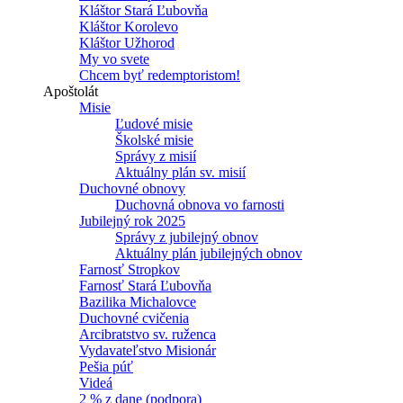
Kláštor Stará Ľubovňa
Kláštor Korolevo
Kláštor Užhorod
My vo svete
Chcem byť redemptoristom!
Apoštolát
Misie
Ľudové misie
Školské misie
Správy z misií
Aktuálny plán sv. misií
Duchovné obnovy
Duchovná obnova vo farnosti
Jubilejný rok 2025
Správy z jubilejný obnov
Aktuálny plán jubilejných obnov
Farnosť Stropkov
Farnosť Stará Ľubovňa
Bazilika Michalovce
Duchovné cvičenia
Arcibratstvo sv. ruženca
Vydavateľstvo Misionár
Pešia púť
Videá
2 % z dane (podpora)