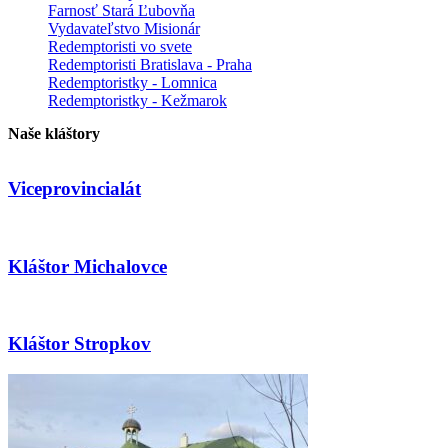
Farnosť Stará Ľubovňa
Vydavateľstvo Misionár
Redemptoristi vo svete
Redemptoristi Bratislava - Praha
Redemptoristky - Lomnica
Redemptoristky - Kežmarok
Naše kláštory
Viceprovincialát
Kláštor Michalovce
Kláštor Stropkov