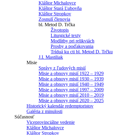
Kláštor Michalovce
Kláštor Stará Ľubovňa
Kláštor Stropkov
Zosnulí členovia
bl. Metod D. Trčka
Životopis
Liturgické texty
Modlitby pri relikviách
Prosby a poďakovania
Tríduá ku cti bl. Metod D. Trčku
J.I. Mastiliak
Misie
Správy z ľudových misií
Misie a obnovy misií 1922 – 1929
Misie a obnovy misií 1930 – 1939
Misie a obnovy misií 1940 – 1949
Misie a obnovy misií 1997 – 2009
Misie a obnovy misií 2010 – 2019
Misie a obnovy misií 2020 – 2025
Historický kalendár redemptoristov
Galéria z minulosti
Súčasnosť
Viceprovinciálne vedenie
Kláštor Michalovce
Kláštor Stropkov