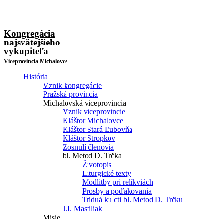
Kongregácia
najsvätejšieho
vykupiteľa
Viceprovincia Michalovce
História
Vznik kongregácie
Pražská provincia
Michalovská viceprovincia
Vznik viceprovincie
Kláštor Michalovce
Kláštor Stará Ľubovňa
Kláštor Stropkov
Zosnulí členovia
bl. Metod D. Trčka
Životopis
Liturgické texty
Modlitby pri relikviách
Prosby a poďakovania
Tríduá ku cti bl. Metod D. Trčku
J.I. Mastiliak
Misie