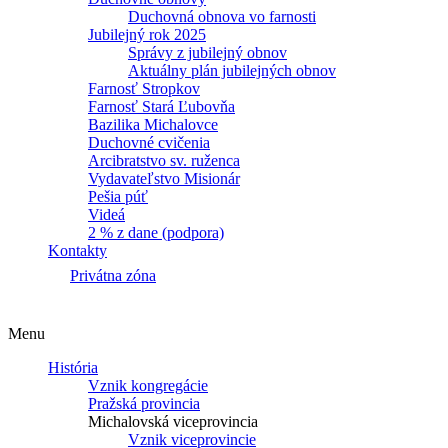
Duchovná obnova vo farnosti
Jubilejný rok 2025
Správy z jubilejný obnov
Aktuálny plán jubilejných obnov
Farnosť Stropkov
Farnosť Stará Ľubovňa
Bazilika Michalovce
Duchovné cvičenia
Arcibratstvo sv. ruženca
Vydavateľstvo Misionár
Pešia púť
Videá
2 % z dane (podpora)
Kontakty
Privátna zóna
Menu
História
Vznik kongregácie
Pražská provincia
Michalovská viceprovincia
Vznik viceprovincie