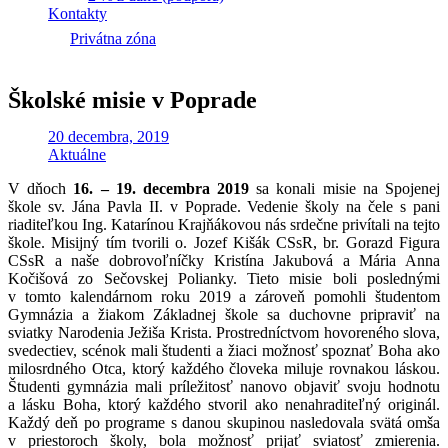
Kontakty
Privátna zóna
Školské misie v Poprade
20 decembra, 2019
Aktuálne
V dňoch
16. – 19. decembra 2019
sa konali misie na Spojenej
škole sv. Jána Pavla II. v Poprade. Vedenie školy na čele s pani
riaditeľkou Ing. Katarínou Krajňákovou nás srdečne privítali na tejto
škole. Misijný tím tvorili o. Jozef Kišák CSsR, br. Gorazd Figura
CSsR a naše dobrovoľníčky Kristína Jakubová a Mária Anna
Kočišová zo Sečovskej Polianky. Tieto misie boli poslednými
v tomto kalendárnom roku 2019 a zároveň pomohli študentom
Gymnázia a žiakom Základnej škole sa duchovne pripraviť na
sviatky Narodenia Ježiša Krista. Prostredníctvom hovoreného slova,
svedectiev, scénok mali študenti a žiaci možnosť spoznať Boha ako
milosrdného Otca, ktorý každého človeka miluje rovnakou láskou.
Študenti gymnázia mali príležitosť nanovo objaviť svoju hodnotu
a lásku Boha, ktorý každého stvoril ako nenahraditeľný originál.
Každý deň po programe s danou skupinou nasledovala svätá omša
v priestoroch školy, bola možnosť prijať sviatosť zmierenia.