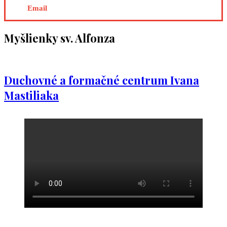
Email
Myšlienky sv. Alfonza
Duchovné a formačné centrum Ivana
Mastiliaka