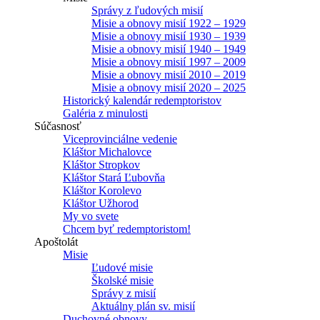
Správy z ľudových misií
Misie a obnovy misií 1922 – 1929
Misie a obnovy misií 1930 – 1939
Misie a obnovy misií 1940 – 1949
Misie a obnovy misií 1997 – 2009
Misie a obnovy misií 2010 – 2019
Misie a obnovy misií 2020 – 2025
Historický kalendár redemptoristov
Galéria z minulosti
Súčasnosť
Viceprovinciálne vedenie
Kláštor Michalovce
Kláštor Stropkov
Kláštor Stará Ľubovňa
Kláštor Korolevo
Kláštor Užhorod
My vo svete
Chcem byť redemptoristom!
Apoštolát
Misie
Ľudové misie
Školské misie
Správy z misií
Aktuálny plán sv. misií
Duchovné obnovy