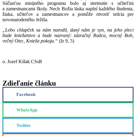
Súčasťou misijného programu bolo aj stretnutie s učiteľmi
a zamestnancami školy. Nech Božia láska naplní každého študenta,
žiaka, učiteľov a zamestnancov a pomôže otvoriť srdcia pre
novonarodeného Ježiša.
„Lebo chlapček sa nám narodil, daný nám je syn, na jeho pleci
bude kniežatstvo a bude nazvaný: zázračný Radca, mocný Boh,
večný Otec, Knieža pokoja.“
(Iz 9, 5)
o. Jozef Kišak CSsR
Zdieľanie článku
Facebook
WhatsApp
Twitter