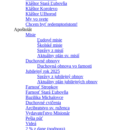
Kláštor Stará Ľubovňa
Kláštor Korolevo
Kláštor Užhorod
My vo svete
Chcem byť redemptoristom!
Apoštolát
Misie
Ľudové misie
Školské misie
Správy z misií
Aktuálny plán sv. misií
Duchovné obnovy
Duchovná obnova vo farnosti
Jubilejný rok 2025
Správy z jubilejný obnov
Aktuálny plán jubilejných obnov
Farnosť Stropkov
Farnosť Stará Ľubovňa
Bazilika Michalovce
Duchovné cvičenia
Arcibratstvo sv. ruženca
Vydavateľstvo Misionár
Pešia púť
Videá
2 % z dane (podpora)