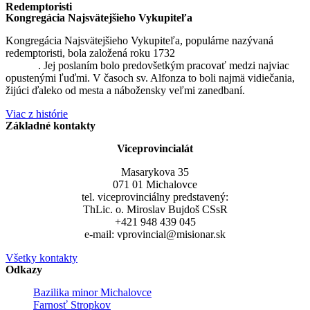
Redemptoristi
Kongregácia Najsvätejšieho Vykupiteľa
Kongregácia Najsvätejšieho Vykupiteľa, populárne nazývaná
redemptoristi, bola založená roku 1732
sv. Alfonzom Maria de
Liguori
. Jej poslaním bolo predovšetkým pracovať medzi najviac
opustenými ľuďmi. V časoch sv. Alfonza to boli najmä vidiečania,
žijúci ďaleko od mesta a nábožensky veľmi zanedbaní.
Viac z histórie
Základné kontakty
Viceprovincialát
Masarykova 35
071 01 Michalovce
tel. viceprovinciálny predstavený:
ThLic. o. Miroslav Bujdoš CSsR
+421 948 439 045
e-mail: vprovincial@misionar.sk
Všetky kontakty
Odkazy
Bazilika minor Michalovce
Farnosť Stropkov