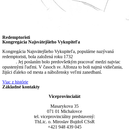
Redemptoristi
Kongregácia Najsvätejšieho Vykupiteľa
Kongregácia Najsvätejšieho Vykupiteľa, populárne nazývaná
redemptoristi, bola založená roku 1732
sv. Alfonzom Maria de
Liguori
. Jej poslaním bolo predovšetkým pracovať medzi najviac
opustenými ľuďmi. V časoch sv. Alfonza to boli najmä vidiečania,
žijúci ďaleko od mesta a nábožensky veľmi zanedbaní.
Viac z histórie
Základné kontakty
Viceprovincialát
Masarykova 35
071 01 Michalovce
tel. viceprovinciálny predstavený:
ThLic. o. Miroslav Bujdoš CSsR
+421 948 439 045