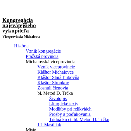
Kongregácia
najsvätejšieho
vykupiteľa
Viceprovincia Michalovce
História
Vznik kongregácie
Pražská provincia
Michalovská viceprovincia
Vznik viceprovincie
Kláštor Michalovce
Kláštor Stará Ľubovňa
Kláštor Stropkov
Zosnulí členovia
bl. Metod D. Trčka
Životopis
Liturgické texty
Modlitby pri relikviách
Prosby a poďakovania
Tríduá ku cti bl. Metod D. Trčku
J.I. Mastiliak
Misie