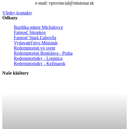
e-mail: vprovincial@misionar.sk
Všetky kontakty
Odkazy
Bazilika minor Michalovce
Farnosť Stropkov
Farnosť Stará Ľubovňa
Vydavateľstvo Misionár
Redemptoristi vo svete
Redemptoristi Bratislava - Praha
Redemptoristky - Lomnica
Redemptoristky - Kežmarok
Naše kláštory