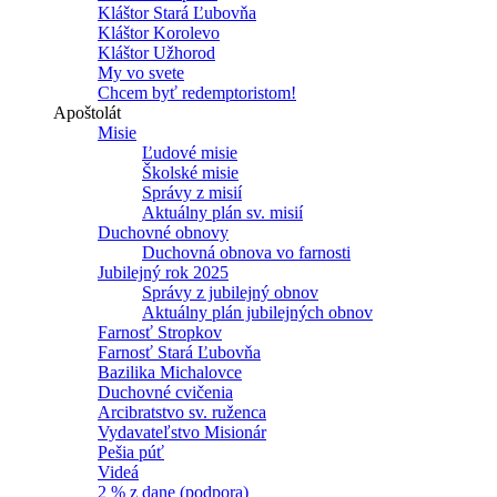
Kláštor Stará Ľubovňa
Kláštor Korolevo
Kláštor Užhorod
My vo svete
Chcem byť redemptoristom!
Apoštolát
Misie
Ľudové misie
Školské misie
Správy z misií
Aktuálny plán sv. misií
Duchovné obnovy
Duchovná obnova vo farnosti
Jubilejný rok 2025
Správy z jubilejný obnov
Aktuálny plán jubilejných obnov
Farnosť Stropkov
Farnosť Stará Ľubovňa
Bazilika Michalovce
Duchovné cvičenia
Arcibratstvo sv. ruženca
Vydavateľstvo Misionár
Pešia púť
Videá
2 % z dane (podpora)