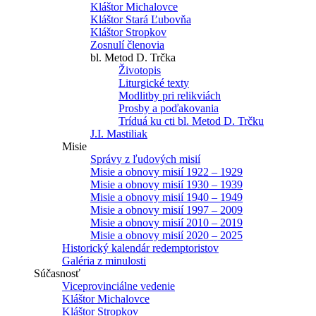
Kláštor Michalovce
Kláštor Stará Ľubovňa
Kláštor Stropkov
Zosnulí členovia
bl. Metod D. Trčka
Životopis
Liturgické texty
Modlitby pri relikviách
Prosby a poďakovania
Tríduá ku cti bl. Metod D. Trčku
J.I. Mastiliak
Misie
Správy z ľudových misií
Misie a obnovy misií 1922 – 1929
Misie a obnovy misií 1930 – 1939
Misie a obnovy misií 1940 – 1949
Misie a obnovy misií 1997 – 2009
Misie a obnovy misií 2010 – 2019
Misie a obnovy misií 2020 – 2025
Historický kalendár redemptoristov
Galéria z minulosti
Súčasnosť
Viceprovinciálne vedenie
Kláštor Michalovce
Kláštor Stropkov