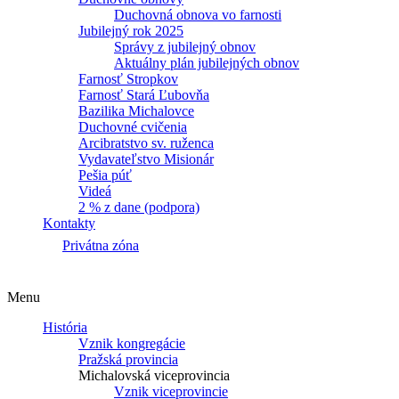
Duchovná obnova vo farnosti
Jubilejný rok 2025
Správy z jubilejný obnov
Aktuálny plán jubilejných obnov
Farnosť Stropkov
Farnosť Stará Ľubovňa
Bazilika Michalovce
Duchovné cvičenia
Arcibratstvo sv. ruženca
Vydavateľstvo Misionár
Pešia púť
Videá
2 % z dane (podpora)
Kontakty
Privátna zóna
Menu
História
Vznik kongregácie
Pražská provincia
Michalovská viceprovincia
Vznik viceprovincie