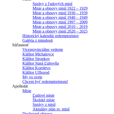
Správy z ľudových misií
Misie a obnovy misií 1922 – 1929
Misie a obnovy misií 1930 – 1939
Misie a obnovy misií 1940 – 1949
Misie a obnovy misií 1997 – 2009
Misie a obnovy misií 2010 – 2019
Misie a obnovy misií 2020 – 2025
Historický kalendár redemptoristov
Galéria z minulosti
Súčasnosť
Viceprovinciálne vedenie
Kláštor Michalovce
Kláštor Stropkov
Kláštor Stará Ľubovňa
Kláštor Korolevo
Kláštor Užhorod
My vo svete
Chcem byť redemptoristom!
Apoštolát
Misie
Ľudové misie
Školské misie
Správy z misií
Aktuálny plán sv. misií
Duchovné obnovy