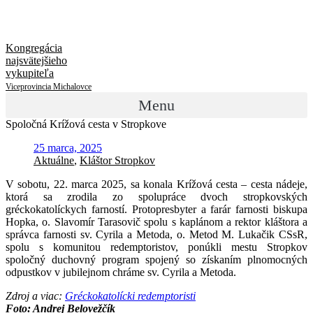
Kongregácia
najsvätejšieho
vykupiteľa
Viceprovincia Michalovce
Menu
Spoločná Krížová cesta v Stropkove
25 marca, 2025
Aktuálne
,
Kláštor Stropkov
V
sobotu, 22. marca 2025, sa konala Krížová cesta – cesta nádeje,
ktorá sa zrodila zo spolupráce dvoch stropkovských
gréckokatolíckych farností. Protopresbyter a farár farnosti biskupa
Hopka, o. Slavomír Tarasovič spolu s kaplánom a rektor kláštora a
správca farnosti sv. Cyrila a Metoda, o. Metod M. Lukačik CSsR,
spolu s komunitou redemptoristov, ponúkli mestu Stropkov
spoločný duchovný program spojený so získaním plnomocných
odpustkov v jubilejnom chráme sv. Cyrila a Metoda.
Zdroj a viac:
Gréckokatolícki redemptoristi
Foto: Andrej Belovežčík