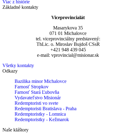
Viac z histórie
Základné kontakty
Viceprovincialát
Masarykova 35
071 01 Michalovce
tel. viceprovinciálny predstavený:
ThLic. o. Miroslav Bujdoš CSsR
+421 948 439 045
e-mail: vprovincial@misionar.sk
Všetky kontakty
Odkazy
Bazilika minor Michalovce
Farnosť Stropkov
Farnosť Stará Ľubovňa
Vydavateľstvo Misionár
Redemptoristi vo svete
Redemptoristi Bratislava - Praha
Redemptoristky - Lomnica
Redemptoristky - Kežmarok
Naše kláštory