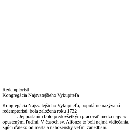
Redemptoristi
Kongregácia Najsvätejšieho Vykupiteľa
Kongregácia Najsvätejšieho Vykupiteľa, populárne nazývaná
redemptoristi, bola založená roku 1732
sv. Alfonzom Maria de
Liguori
. Jej poslaním bolo predovšetkým pracovať medzi najviac
opustenými ľuďmi. V časoch sv. Alfonza to boli najmä vidiečania,
žijúci ďaleko od mesta a nábožensky veľmi zanedbaní.