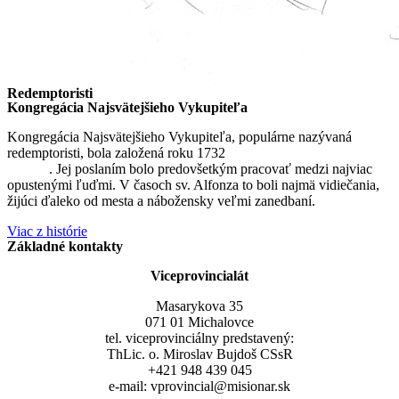
Redemptoristi
Kongregácia Najsvätejšieho Vykupiteľa
Kongregácia Najsvätejšieho Vykupiteľa, populárne nazývaná
redemptoristi, bola založená roku 1732
sv. Alfonzom Maria de
Liguori
. Jej poslaním bolo predovšetkým pracovať medzi najviac
opustenými ľuďmi. V časoch sv. Alfonza to boli najmä vidiečania,
žijúci ďaleko od mesta a nábožensky veľmi zanedbaní.
Viac z histórie
Základné kontakty
Viceprovincialát
Masarykova 35
071 01 Michalovce
tel. viceprovinciálny predstavený:
ThLic. o. Miroslav Bujdoš CSsR
+421 948 439 045
e-mail: vprovincial@misionar.sk