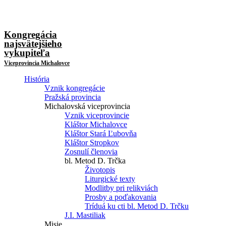
Kongregácia
najsvätejšieho
vykupiteľa
Viceprovincia Michalovce
História
Vznik kongregácie
Pražská provincia
Michalovská viceprovincia
Vznik viceprovincie
Kláštor Michalovce
Kláštor Stará Ľubovňa
Kláštor Stropkov
Zosnulí členovia
bl. Metod D. Trčka
Životopis
Liturgické texty
Modlitby pri relikviách
Prosby a poďakovania
Tríduá ku cti bl. Metod D. Trčku
J.I. Mastiliak
Misie