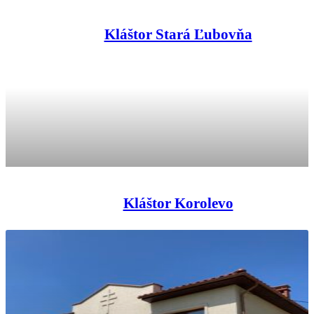
Kláštor Stará Ľubovňa
Kláštor Korolevo