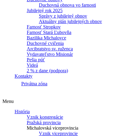
Duchovná obnova vo farnosti
Jubilejný rok 2025
Správy z jubilejný obnov
Aktuálny plán jubilejných obnov
Farnosť Stropkov
Farnosť Stará Ľubovňa
Bazilika Michalovce
Duchovné cvičenia
Arcibratstvo sv. ruženca
Vydavateľstvo Misionár
Pešia púť
Videá
2 % z dane (podpora)
Kontakty
Privátna zóna
Menu
História
Vznik kongregácie
Pražská provincia
Michalovská viceprovincia
Vznik viceprovincie