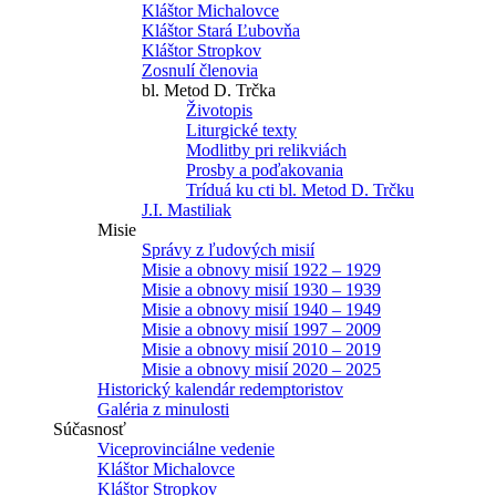
Kláštor Michalovce
Kláštor Stará Ľubovňa
Kláštor Stropkov
Zosnulí členovia
bl. Metod D. Trčka
Životopis
Liturgické texty
Modlitby pri relikviách
Prosby a poďakovania
Tríduá ku cti bl. Metod D. Trčku
J.I. Mastiliak
Misie
Správy z ľudových misií
Misie a obnovy misií 1922 – 1929
Misie a obnovy misií 1930 – 1939
Misie a obnovy misií 1940 – 1949
Misie a obnovy misií 1997 – 2009
Misie a obnovy misií 2010 – 2019
Misie a obnovy misií 2020 – 2025
Historický kalendár redemptoristov
Galéria z minulosti
Súčasnosť
Viceprovinciálne vedenie
Kláštor Michalovce
Kláštor Stropkov