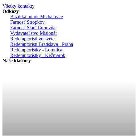
Všetky kontakty
Odkazy
Bazilika minor Michalovce
Farnosť Stropkov
Farnosť Stará Ľubovňa
Vydavateľstvo Misionár
Redemptoristi vo svete
Redemptoristi Bratislava - Praha
Redemptoristky - Lomnica
Redemptoristky - Kežmarok
Naše kláštory