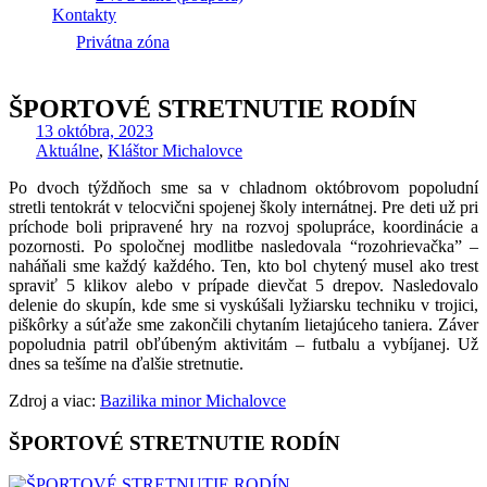
Kontakty
Privátna zóna
ŠPORTOVÉ STRETNUTIE RODÍN
13 októbra, 2023
Aktuálne
,
Kláštor Michalovce
Po dvoch týždňoch sme sa v chladnom októbrovom popoludní
stretli tentokrát v telocvični spojenej školy internátnej. Pre deti už pri
príchode boli pripravené hry na rozvoj spolupráce, koordinácie a
pozornosti. Po spoločnej modlitbe nasledovala “rozohrievačka” –
naháňali sme každý každého. Ten, kto bol chytený musel ako trest
spraviť 5 klikov alebo v prípade dievčat 5 drepov. Nasledovalo
delenie do skupín, kde sme si vyskúšali lyžiarsku techniku v trojici,
piškôrky a súťaže sme zakončili chytaním lietajúceho taniera. Záver
popoludnia patril obľúbeným aktivitám – futbalu a vybíjanej. Už
dnes sa tešíme na ďalšie stretnutie.
Zdroj a viac:
Bazilika minor Michalovce
ŠPORTOVÉ STRETNUTIE RODÍN