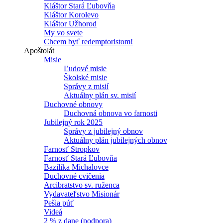
Kláštor Stará Ľubovňa
Kláštor Korolevo
Kláštor Užhorod
My vo svete
Chcem byť redemptoristom!
Apoštolát
Misie
Ľudové misie
Školské misie
Správy z misií
Aktuálny plán sv. misií
Duchovné obnovy
Duchovná obnova vo farnosti
Jubilejný rok 2025
Správy z jubilejný obnov
Aktuálny plán jubilejných obnov
Farnosť Stropkov
Farnosť Stará Ľubovňa
Bazilika Michalovce
Duchovné cvičenia
Arcibratstvo sv. ruženca
Vydavateľstvo Misionár
Pešia púť
Videá
2 % z dane (podpora)