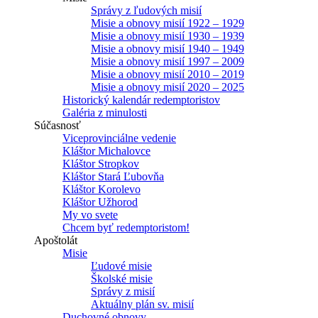
Správy z ľudových misií
Misie a obnovy misií 1922 – 1929
Misie a obnovy misií 1930 – 1939
Misie a obnovy misií 1940 – 1949
Misie a obnovy misií 1997 – 2009
Misie a obnovy misií 2010 – 2019
Misie a obnovy misií 2020 – 2025
Historický kalendár redemptoristov
Galéria z minulosti
Súčasnosť
Viceprovinciálne vedenie
Kláštor Michalovce
Kláštor Stropkov
Kláštor Stará Ľubovňa
Kláštor Korolevo
Kláštor Užhorod
My vo svete
Chcem byť redemptoristom!
Apoštolát
Misie
Ľudové misie
Školské misie
Správy z misií
Aktuálny plán sv. misií
Duchovné obnovy