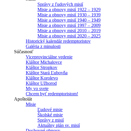
Správy z ľudových misií
Misie a obnovy misií 1922 – 1929
Misie a obnovy misií 1930 – 1939
Misie a obnovy misií 1940 – 1949
Misie a obnovy misií 1997 – 2009
Misie a obnovy misií 2010 – 2019
Misie a obnovy misií 2020 – 2025
Historický kalendár redemptoristov
Galéria z minulosti
Súčasnosť
Viceprovinciálne vedenie
Kláštor Michalovce
Kláštor Stropkov
Kláštor Stará Ľubovňa
Kláštor Korolevo
Kláštor Užhorod
My vo svete
Chcem byť redemptoristom!
Apoštolát
Misie
Ľudové misie
Školské misie
Správy z misií
Aktuálny plán sv. misií
Duchovné obnovy