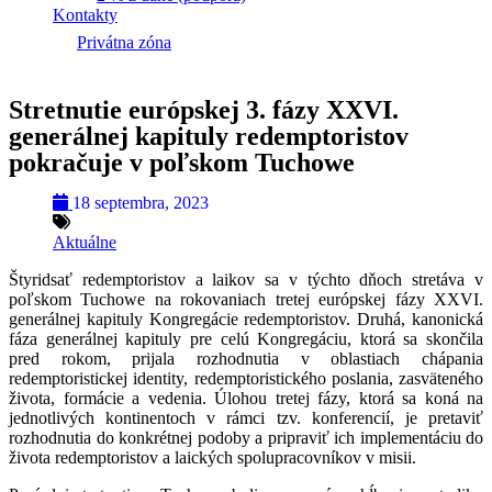
Kontakty
Privátna zóna
Stretnutie európskej 3. fázy XXVI.
generálnej kapituly redemptoristov
pokračuje v poľskom Tuchowe
18 septembra, 2023
Aktuálne
Štyridsať redemptoristov a laikov sa v týchto dňoch stretáva v
poľskom Tuchowe na rokovaniach tretej európskej fázy XXVI.
generálnej kapituly Kongregácie redemptoristov. Druhá, kanonická
fáza generálnej kapituly pre celú Kongregáciu, ktorá sa skončila
pred rokom, prijala rozhodnutia v oblastiach chápania
redemptoristickej identity, redemptoristického poslania, zasväteného
života, formácie a vedenia. Úlohou tretej fázy, ktorá sa koná na
jednotlivých kontinentoch v rámci tzv. konferencií, je pretaviť
rozhodnutia do konkrétnej podoby a pripraviť ich implementáciu do
života redemptoristov a laických spolupracovníkov v misii.