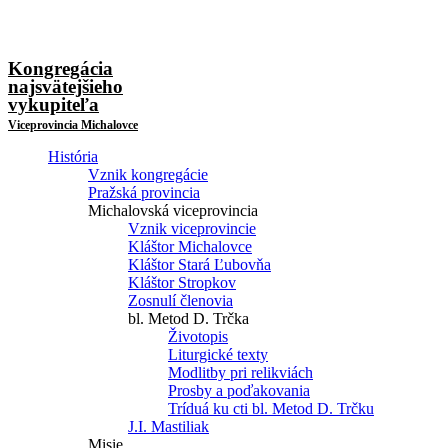
Kongregácia
najsvätejšieho
vykupiteľa
Viceprovincia Michalovce
História
Vznik kongregácie
Pražská provincia
Michalovská viceprovincia
Vznik viceprovincie
Kláštor Michalovce
Kláštor Stará Ľubovňa
Kláštor Stropkov
Zosnulí členovia
bl. Metod D. Trčka
Životopis
Liturgické texty
Modlitby pri relikviách
Prosby a poďakovania
Tríduá ku cti bl. Metod D. Trčku
J.I. Mastiliak
Misie