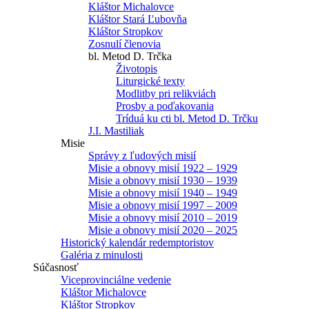
Kláštor Michalovce
Kláštor Stará Ľubovňa
Kláštor Stropkov
Zosnulí členovia
bl. Metod D. Trčka
Životopis
Liturgické texty
Modlitby pri relikviách
Prosby a poďakovania
Tríduá ku cti bl. Metod D. Trčku
J.I. Mastiliak
Misie
Správy z ľudových misií
Misie a obnovy misií 1922 – 1929
Misie a obnovy misií 1930 – 1939
Misie a obnovy misií 1940 – 1949
Misie a obnovy misií 1997 – 2009
Misie a obnovy misií 2010 – 2019
Misie a obnovy misií 2020 – 2025
Historický kalendár redemptoristov
Galéria z minulosti
Súčasnosť
Viceprovinciálne vedenie
Kláštor Michalovce
Kláštor Stropkov