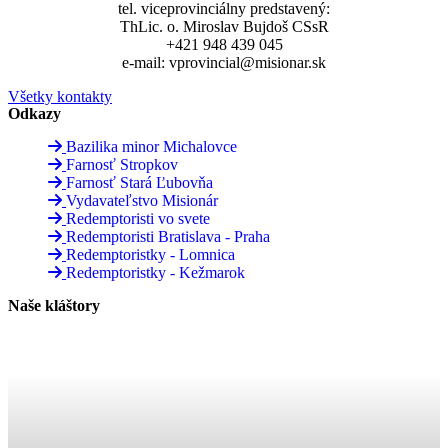
tel. viceprovinciálny predstavený:
ThLic. o. Miroslav Bujdoš CSsR
+421 948 439 045
e-mail: vprovincial@misionar.sk
Všetky kontakty
Odkazy
Bazilika minor Michalovce
Farnosť Stropkov
Farnosť Stará Ľubovňa
Vydavateľstvo Misionár
Redemptoristi vo svete
Redemptoristi Bratislava - Praha
Redemptoristky - Lomnica
Redemptoristky - Kežmarok
Naše kláštory