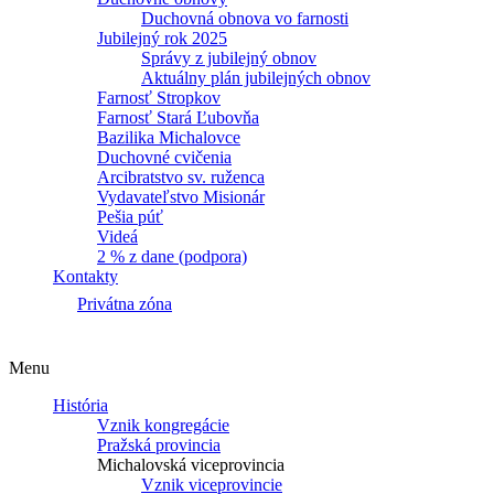
Duchovná obnova vo farnosti
Jubilejný rok 2025
Správy z jubilejný obnov
Aktuálny plán jubilejných obnov
Farnosť Stropkov
Farnosť Stará Ľubovňa
Bazilika Michalovce
Duchovné cvičenia
Arcibratstvo sv. ruženca
Vydavateľstvo Misionár
Pešia púť
Videá
2 % z dane (podpora)
Kontakty
Privátna zóna
Menu
História
Vznik kongregácie
Pražská provincia
Michalovská viceprovincia
Vznik viceprovincie