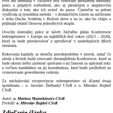
Prvé dni stretnutia v Tuchowe boli venované prehĺbeniu metodiky
práce a prijatých rozhodnutí, ako aj plenárnym a skupinovým
diskusiám o tom, ako ich uviesť do praxe. Čiastočne sa pritom
využívala aj synodálna metóda – s dostatočným časom na načúvanie
v tichu Duchu Svätému v Božom slove a na to, ako ho chápu a
prijímajú ostatní členovia jednotlivých skupín.
Ovocím doterajšej práce je návrh Akčného plánu Konferencie
redemptoristov v Európe na najbližších šesť rokov (2023 – 2028),
ktorý sa bude prerokovávať a spresňovať v nasledujúcich dňoch
stretnutia.
Rokovania kapituly sa skončia pravdepodobne v utorok, zatiaľ čo
streda a štvrtok budú venované zhromaždeniu Konferencie, ktoré sa
bude okrem iného zaoberať správami o jej činnosti za uplynulé roky
a voľbou kandidátov na jej koordinátora, ktorí budú predložení na
vymenovanie generálnemu vedeniu.
Za michalovskú viceprovinciu redemptoristov sú účastní dvaja
spolubratia – o. Jaroslav Štelbaský CSsR a o. Miroslav Bujdoš
CSsR.
Autor:
o. Mariusz Mazurkiewicz CSsR
Preložil:
o. Miroslav Bujdoš CSsR
Zdieľanie článku