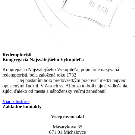
Redemptoristi
Kongregácia Najsvätejšieho Vykupiteľa
Kongregácia Najsvätejšieho Vykupiteľa, populárne nazývaná
redemptoristi, bola založená roku 1732
sv. Alfonzom Maria de
Liguori
. Jej poslaním bolo predovšetkým pracovať medzi najviac
opustenými ľuďmi. V časoch sv. Alfonza to boli najmä vidiečania,
žijúci ďaleko od mesta a nábožensky veľmi zanedbaní.
Viac z histórie
Základné kontakty
Viceprovincialát
Masarykova 35
071 01 Michalovce