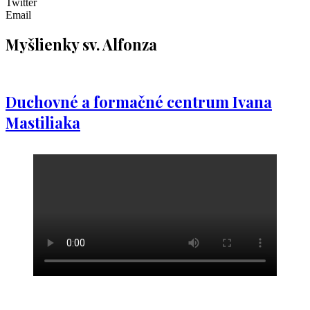
Twitter
Email
Myšlienky sv. Alfonza
Duchovné a formačné centrum Ivana
Mastiliaka