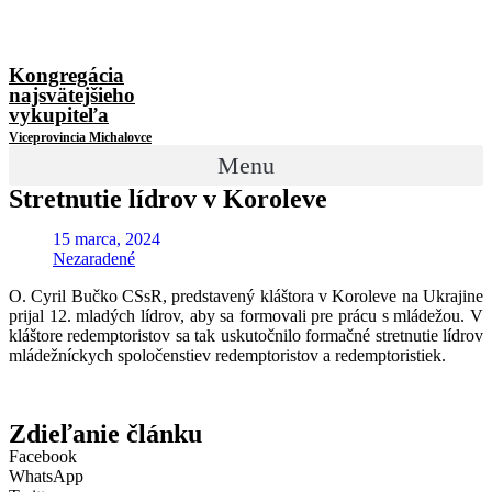
Kongregácia
najsvätejšieho
vykupiteľa
Viceprovincia Michalovce
Menu
Stretnutie lídrov v Koroleve
15 marca, 2024
Nezaradené
O. Cyril Bučko CSsR, predstavený kláštora v Koroleve na Ukrajine
prijal 12. mladých lídrov, aby sa formovali pre prácu s mládežou. V
kláštore redemptoristov sa tak uskutočnilo formačné stretnutie lídrov
mládežníckych spoločenstiev redemptoristov a redemptoristiek.
Zdieľanie článku
Facebook
WhatsApp