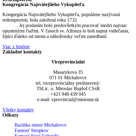
Kongregácia Najsvätejšieho Vykupiteľa
Kongregácia Najsvätejšieho Vykupiteľa, populárne nazývaná
redemptoristi, bola založená roku 1732
sv. Alfonzom Maria de
Liguori
. Jej poslaním bolo predovšetkým pracovať medzi najviac
opustenými ľuďmi. V časoch sv. Alfonza to boli najmä vidiečania,
žijúci ďaleko od mesta a nábožensky veľmi zanedbaní.
Viac z histórie
Základné kontakty
Viceprovincialát
Masarykova 35
071 01 Michalovce
tel. viceprovinciálny predstavený:
ThLic. o. Miroslav Bujdoš CSsR
+421 948 439 045
e-mail: vprovincial@misionar.sk
Všetky kontakty
Odkazy
Bazilika minor Michalovce
Farnosť Stropkov
Farnosť Stará Ľubovňa