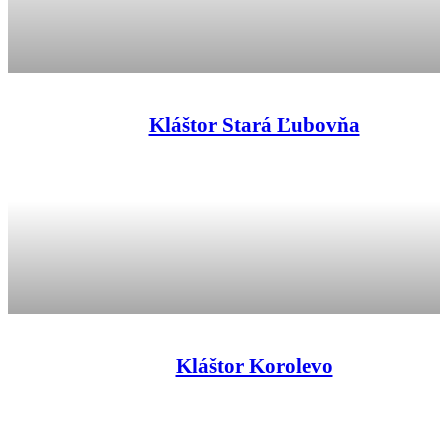
Kláštor Stará Ľubovňa
Kláštor Korolevo