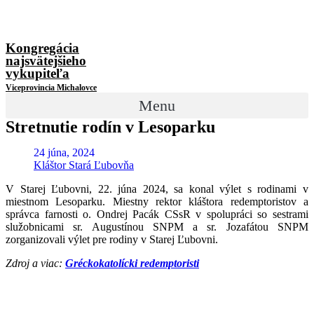
Kongregácia
najsvätejšieho
vykupiteľa
Viceprovincia Michalovce
Menu
Stretnutie rodín v Lesoparku
24 júna, 2024
Kláštor Stará Ľubovňa
V Starej Ľubovni, 22. júna 2024, sa konal výlet s rodinami v
miestnom Lesoparku. Miestny rektor kláštora redemptoristov a
správca farnosti o. Ondrej Pacák CSsR v spolupráci so sestrami
služobnicami sr. Augustínou SNPM a sr. Jozafátou SNPM
zorganizovali výlet pre rodiny v Starej Ľubovni.
Zdroj a viac:
Gréckokatolícki redemptoristi