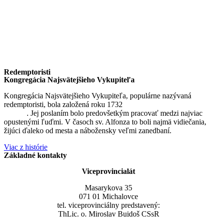
Redemptoristi
Kongregácia Najsvätejšieho Vykupiteľa
Kongregácia Najsvätejšieho Vykupiteľa, populárne nazývaná
redemptoristi, bola založená roku 1732
sv. Alfonzom Maria de
Liguori
. Jej poslaním bolo predovšetkým pracovať medzi najviac
opustenými ľuďmi. V časoch sv. Alfonza to boli najmä vidiečania,
žijúci ďaleko od mesta a nábožensky veľmi zanedbaní.
Viac z histórie
Základné kontakty
Viceprovincialát
Masarykova 35
071 01 Michalovce
tel. viceprovinciálny predstavený:
ThLic. o. Miroslav Bujdoš CSsR
+421 948 439 045
e-mail: vprovincial@misionar.sk
Všetky kontakty
Odkazy