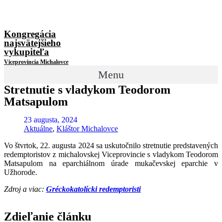
Kongregácia
najsvätejšieho
vykupiteľa
Viceprovincia Michalovce
Menu
Stretnutie s vladykom Teodorom
Matsapulom
23 augusta, 2024
Aktuálne
,
Kláštor Michalovce
Vo štvrtok, 22. augusta 2024 sa uskutočnilo stretnutie predstavených
redemptoristov z michalovskej Viceprovincie s vladykom Teodorom
Matsapulom na eparchiálnom úrade mukačevskej eparchie v
Užhorode.
Zdroj a viac:
Gréckokatolícki redemptoristi
Zdieľanie článku