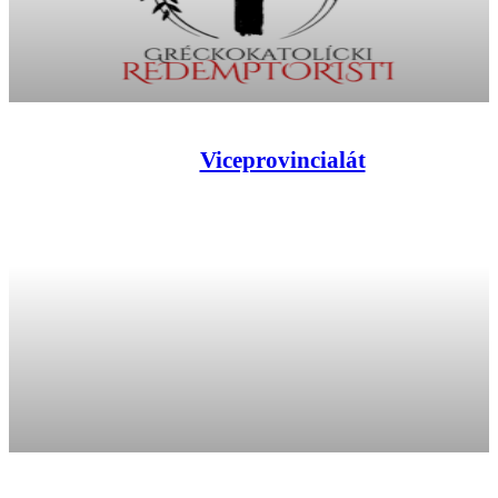
Viceprovincialát