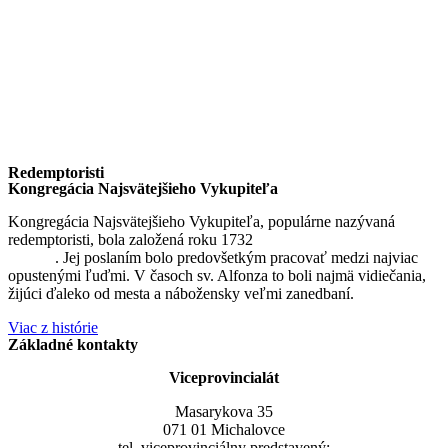
Redemptoristi
Kongregácia Najsvätejšieho Vykupiteľa
Kongregácia Najsvätejšieho Vykupiteľa, populárne nazývaná
redemptoristi, bola založená roku 1732
sv. Alfonzom Maria de
Liguori
. Jej poslaním bolo predovšetkým pracovať medzi najviac
opustenými ľuďmi. V časoch sv. Alfonza to boli najmä vidiečania,
žijúci ďaleko od mesta a nábožensky veľmi zanedbaní.
Viac z histórie
Základné kontakty
Viceprovincialát
Masarykova 35
071 01 Michalovce
tel. viceprovinciálny predstavený: