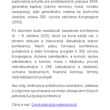
pastoračnej príručky pre predstavených, príprava XXVII.
generálnej kapituly (návrhy termínov, miest, modelu
zastúpenia), plán generálneho vedenia na šesťročné
obdobie, oslava 300. výročia založenia Kongregácie
(2032).
Po skončení bude nasledovať zasadnutie konferencie
(6. – 8. októbra 2025), ktoré sa koná každý rok, s
témami diskusie a hlasovania: Aktualizácia stanov
konferencie, Návrh plánu formácie konferencie,
počiatočná a stála formácia; program k 300. výročiu
Kongregácie, zloženie sekretariátov a komisií, správy
sekretariátov a komisií, misia v Albánsku, proces
reštrukturalizácie v CRE (aktualizácia a zdieľanie),
ochrana bezbranných, finančná komisia, termíny
nadchádzajúcich podujatí.
Ako vždy, stretnutie je príležitosťou na bratstvo, zdieľanie
a vzájomné spoznávanie sa medzi zástupcami rôznych
jednotiek Európskej konferencie.
Zdroj a viac:
Gréckokatolícki redemptoristi