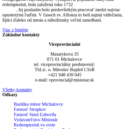
redemptoristi, bola založená roku 1732
sv. Alfonzom Maria de
Liguori
. Jej poslaním bolo predovšetkým pracovať medzi najviac
opustenými ľuďmi. V časoch sv. Alfonza to boli najmä vidiečania,
žijúci ďaleko od mesta a nábožensky veľmi zanedbaní.
Viac z histórie
Základné kontakty
Viceprovincialát
Masarykova 35
071 01 Michalovce
tel. viceprovinciálny predstavený:
ThLic. o. Miroslav Bujdoš CSsR
+421 948 439 045
e-mail: vprovincial@misionar.sk
Všetky kontakty
Odkazy
Bazilika minor Michalovce
Farnosť Stropkov
Farnosť Stará Ľubovňa
Vydavateľstvo Misionár
Redemptoristi vo svete