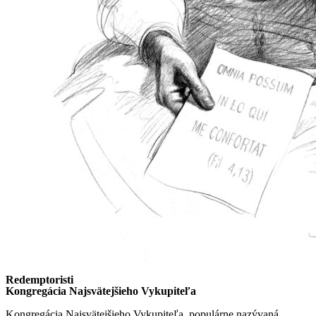
Redemptoristi
Kongregácia Najsvätejšieho Vykupiteľa
Kongregácia Najsvätejšieho Vykupiteľa, populárne nazývaná