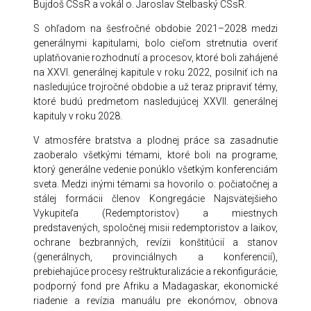
Bujdoš CSsR a vokál o. Jaroslav Štelbaský CSsR.
S ohľadom na šesťročné obdobie 2021–2028 medzi
generálnymi kapitulami, bolo cieľom stretnutia overiť
uplatňovanie rozhodnutí a procesov, ktoré boli zahájené
na XXVI. generálnej kapitule v roku 2022, posilniť ich na
nasledujúce trojročné obdobie a už teraz pripraviť témy,
ktoré budú predmetom nasledujúcej XXVII. generálnej
kapituly v roku 2028.
V atmosfére bratstva a plodnej práce sa zasadnutie
zaoberalo všetkými témami, ktoré boli na programe,
ktorý generálne vedenie ponúklo všetkým konferenciám
sveta. Medzi inými témami sa hovorilo o: počiatočnej a
stálej formácii členov Kongregácie Najsvätejšieho
Vykupiteľa (Redemptoristov) a miestnych
predstavených, spoločnej misii redemptoristov a laikov,
ochrane bezbranných, revízii konštitúcií a stanov
(generálnych, provinciálnych a konferencií),
prebiehajúce procesy reštrukturalizácie a rekonfigurácie,
podporný fond pre Afriku a Madagaskar, ekonomické
riadenie a revízia manuálu pre ekonómov, obnova