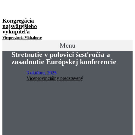
Kongregácia
najsvätejšieho
vykupiteľa
Viceprovincia Michalovce
Menu
Stretnutie v polovici šesťročia a
zasadnutie Európskej konferencie
3 októbra, 2025
Viceprovinciálny predstavený