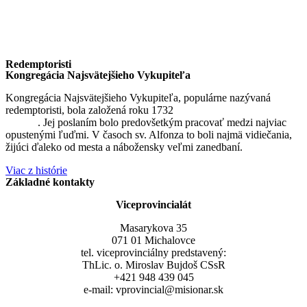
Redemptoristi
Kongregácia Najsvätejšieho Vykupiteľa
Kongregácia Najsvätejšieho Vykupiteľa, populárne nazývaná
redemptoristi, bola založená roku 1732
sv. Alfonzom Maria de
Liguori
. Jej poslaním bolo predovšetkým pracovať medzi najviac
opustenými ľuďmi. V časoch sv. Alfonza to boli najmä vidiečania,
žijúci ďaleko od mesta a nábožensky veľmi zanedbaní.
Viac z histórie
Základné kontakty
Viceprovincialát
Masarykova 35
071 01 Michalovce
tel. viceprovinciálny predstavený:
ThLic. o. Miroslav Bujdoš CSsR
+421 948 439 045
e-mail: vprovincial@misionar.sk