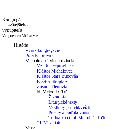
Kongregácia
najsvätejšieho
vykupiteľa
Viceprovincia Michalovce
História
Vznik kongregácie
Pražská provincia
Michalovská viceprovincia
Vznik viceprovincie
Kláštor Michalovce
Kláštor Stará Ľubovňa
Kláštor Stropkov
Zosnulí členovia
bl. Metod D. Trčka
Životopis
Liturgické texty
Modlitby pri relikviách
Prosby a poďakovania
Tríduá ku cti bl. Metod D. Trčku
J.I. Mastiliak
Misie