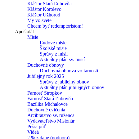
Kláštor Stará Ľubovňa
Kláštor Korolevo
Kláštor Užhorod
My vo svete
Chcem byť redemptoristom!
Apoštolát
Misie
Ľudové misie
Školské misie
Správy z misií
Aktuálny plán sv. misií
Duchovné obnovy
Duchovná obnova vo farnosti
Jubilejný rok 2025
Správy z jubilejný obnov
Aktuálny plán jubilejných obnov
Farnosť Stropkov
Farnosť Stará Ľubovňa
Bazilika Michalovce
Duchovné cvičenia
Arcibratstvo sv. ruženca
Vydavateľstvo Misionár
Pešia púť
Videá
2 % z dane (podpora)