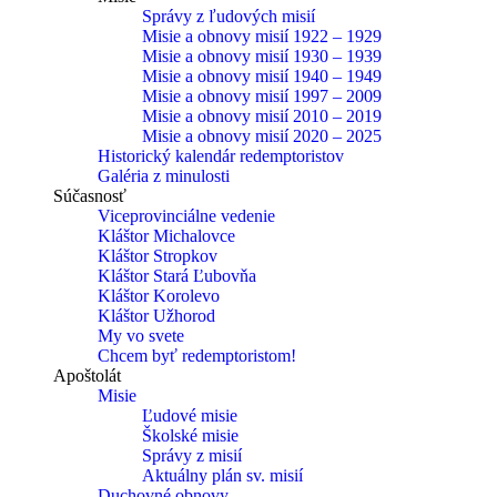
Správy z ľudových misií
Misie a obnovy misií 1922 – 1929
Misie a obnovy misií 1930 – 1939
Misie a obnovy misií 1940 – 1949
Misie a obnovy misií 1997 – 2009
Misie a obnovy misií 2010 – 2019
Misie a obnovy misií 2020 – 2025
Historický kalendár redemptoristov
Galéria z minulosti
Súčasnosť
Viceprovinciálne vedenie
Kláštor Michalovce
Kláštor Stropkov
Kláštor Stará Ľubovňa
Kláštor Korolevo
Kláštor Užhorod
My vo svete
Chcem byť redemptoristom!
Apoštolát
Misie
Ľudové misie
Školské misie
Správy z misií
Aktuálny plán sv. misií
Duchovné obnovy