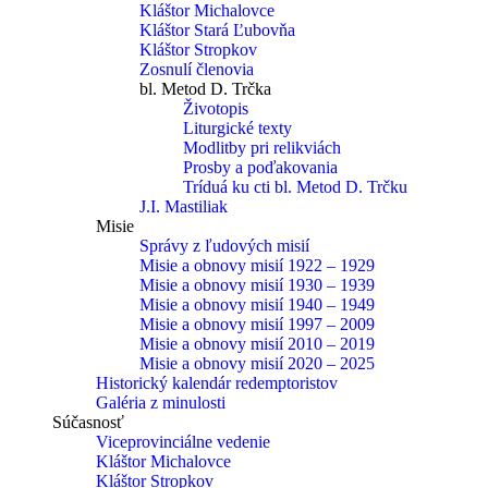
Kláštor Michalovce
Kláštor Stará Ľubovňa
Kláštor Stropkov
Zosnulí členovia
bl. Metod D. Trčka
Životopis
Liturgické texty
Modlitby pri relikviách
Prosby a poďakovania
Tríduá ku cti bl. Metod D. Trčku
J.I. Mastiliak
Misie
Správy z ľudových misií
Misie a obnovy misií 1922 – 1929
Misie a obnovy misií 1930 – 1939
Misie a obnovy misií 1940 – 1949
Misie a obnovy misií 1997 – 2009
Misie a obnovy misií 2010 – 2019
Misie a obnovy misií 2020 – 2025
Historický kalendár redemptoristov
Galéria z minulosti
Súčasnosť
Viceprovinciálne vedenie
Kláštor Michalovce
Kláštor Stropkov