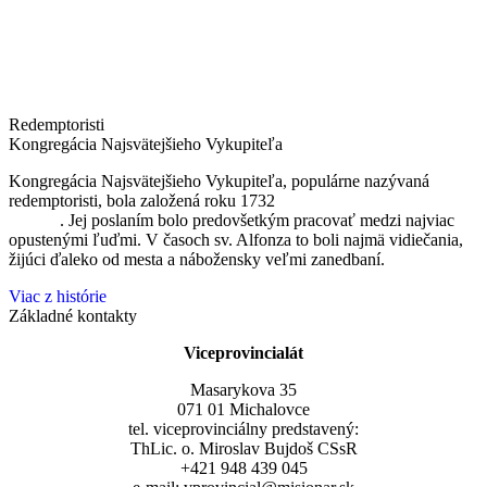
Redemptoristi
Kongregácia Najsvätejšieho Vykupiteľa
Kongregácia Najsvätejšieho Vykupiteľa, populárne nazývaná
redemptoristi, bola založená roku 1732
sv. Alfonzom Maria de
Liguori
. Jej poslaním bolo predovšetkým pracovať medzi najviac
opustenými ľuďmi. V časoch sv. Alfonza to boli najmä vidiečania,
žijúci ďaleko od mesta a nábožensky veľmi zanedbaní.
Viac z histórie
Základné kontakty
Viceprovincialát
Masarykova 35
071 01 Michalovce
tel. viceprovinciálny predstavený:
ThLic. o. Miroslav Bujdoš CSsR
+421 948 439 045