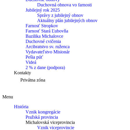
Duchovná obnova vo farnosti
Jubilejný rok 2025
Správy z jubilejný obnov
Aktuálny plán jubilejných obnov
Farnosť Stropkov
Farnosť Stará Ľubovňa
Bazilika Michalovce
Duchovné cvičenia
Arcibratstvo sv. ruženca
Vydavateľstvo Misionár
Pešia púť
Videá
2 % z dane (podpora)
Kontakty
Privátna zóna
Menu
História
Vznik kongregácie
Pražská provincia
Michalovská viceprovincia
Vznik viceprovincie