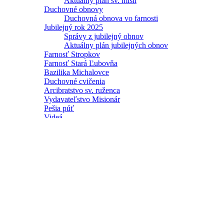
Aktuálny plán sv. misií
Duchovné obnovy
Duchovná obnova vo farnosti
Jubilejný rok 2025
Správy z jubilejný obnov
Aktuálny plán jubilejných obnov
Farnosť Stropkov
Farnosť Stará Ľubovňa
Bazilika Michalovce
Duchovné cvičenia
Arcibratstvo sv. ruženca
Vydavateľstvo Misionár
Pešia púť
Videá
2 % z dane (podpora)
Kontakty
Privátna zóna
Menu
História
Vznik kongregácie
Pražská provincia
Michalovská viceprovincia