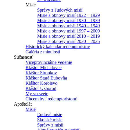
Misie
Správy z ľudových misií
Misie a obnovy misií 1922 – 1929
Misie a obnovy misií 1930 – 1939
Misie a obnovy misií 1940 – 1949
Misie a obnovy misií 1997 – 2009
Misie a obnovy misií 2010 – 2019
Misie a obnovy misií 2020 – 2025
Historický kalendár redemptoristov
Galéria z minulosti
Súčasnosť
Viceprovinciálne vedenie
Kláštor Michalovce
Kláštor Stropkov
Kláštor Stará Ľubovňa
Kláštor Korolevo
Kláštor Užhorod
My vo svete
Chcem byť redemptoristom!
Apoštolát
Misie
Ľudové misie
Školské misie
Správy z misií