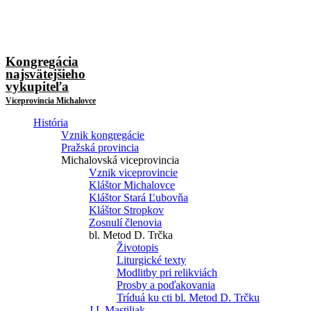
Kongregácia
najsvätejšieho
vykupiteľa
Viceprovincia Michalovce
História
Vznik kongregácie
Pražská provincia
Michalovská viceprovincia
Vznik viceprovincie
Kláštor Michalovce
Kláštor Stará Ľubovňa
Kláštor Stropkov
Zosnulí členovia
bl. Metod D. Trčka
Životopis
Liturgické texty
Modlitby pri relikviách
Prosby a poďakovania
Tríduá ku cti bl. Metod D. Trčku
J.I. Mastiliak