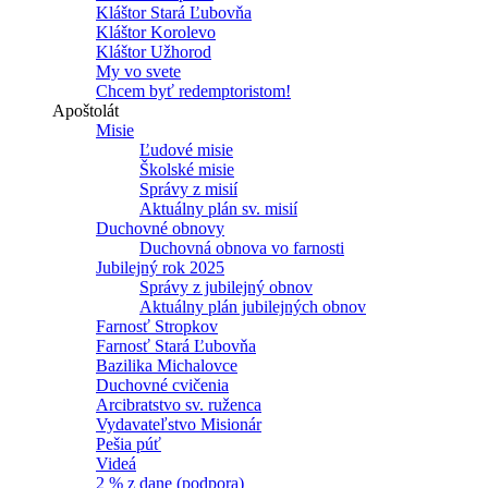
Kláštor Stará Ľubovňa
Kláštor Korolevo
Kláštor Užhorod
My vo svete
Chcem byť redemptoristom!
Apoštolát
Misie
Ľudové misie
Školské misie
Správy z misií
Aktuálny plán sv. misií
Duchovné obnovy
Duchovná obnova vo farnosti
Jubilejný rok 2025
Správy z jubilejný obnov
Aktuálny plán jubilejných obnov
Farnosť Stropkov
Farnosť Stará Ľubovňa
Bazilika Michalovce
Duchovné cvičenia
Arcibratstvo sv. ruženca
Vydavateľstvo Misionár
Pešia púť
Videá
2 % z dane (podpora)