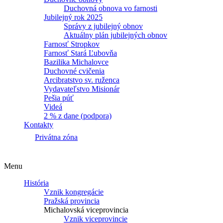
Duchovná obnova vo farnosti
Jubilejný rok 2025
Správy z jubilejný obnov
Aktuálny plán jubilejných obnov
Farnosť Stropkov
Farnosť Stará Ľubovňa
Bazilika Michalovce
Duchovné cvičenia
Arcibratstvo sv. ruženca
Vydavateľstvo Misionár
Pešia púť
Videá
2 % z dane (podpora)
Kontakty
Privátna zóna
Menu
História
Vznik kongregácie
Pražská provincia
Michalovská viceprovincia
Vznik viceprovincie