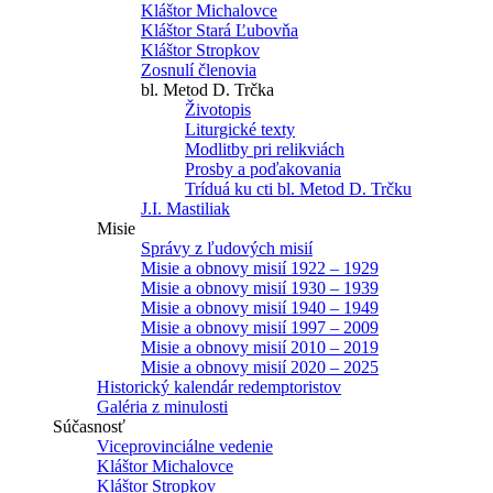
Kláštor Michalovce
Kláštor Stará Ľubovňa
Kláštor Stropkov
Zosnulí členovia
bl. Metod D. Trčka
Životopis
Liturgické texty
Modlitby pri relikviách
Prosby a poďakovania
Tríduá ku cti bl. Metod D. Trčku
J.I. Mastiliak
Misie
Správy z ľudových misií
Misie a obnovy misií 1922 – 1929
Misie a obnovy misií 1930 – 1939
Misie a obnovy misií 1940 – 1949
Misie a obnovy misií 1997 – 2009
Misie a obnovy misií 2010 – 2019
Misie a obnovy misií 2020 – 2025
Historický kalendár redemptoristov
Galéria z minulosti
Súčasnosť
Viceprovinciálne vedenie
Kláštor Michalovce
Kláštor Stropkov