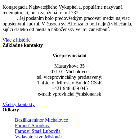
Kongregácia Najsvätejšieho Vykupiteľa, populárne nazývaná
redemptoristi, bola založená roku 1732
sv. Alfonzom Maria de
Liguori
. Jej poslaním bolo predovšetkým pracovať medzi najviac
opustenými ľuďmi. V časoch sv. Alfonza to boli najmä vidiečania,
žijúci ďaleko od mesta a nábožensky veľmi zanedbaní.
Viac z histórie
Základné kontakty
Viceprovincialát
Masarykova 35
071 01 Michalovce
tel. viceprovinciálny predstavený:
ThLic. o. Miroslav Bujdoš CSsR
+421 948 439 045
e-mail: vprovincial@misionar.sk
Všetky kontakty
Odkazy
Bazilika minor Michalovce
Farnosť Stropkov
Farnosť Stará Ľubovňa
Vydavateľstvo Misionár