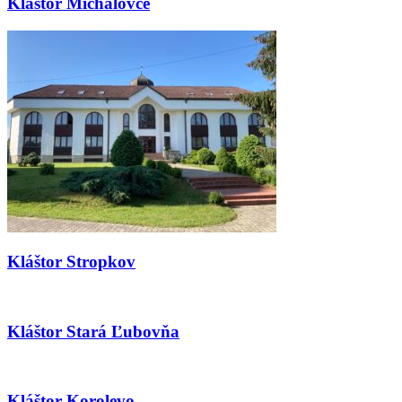
Kláštor Michalovce
Kláštor Stropkov
Kláštor Stará Ľubovňa
Kláštor Korolevo