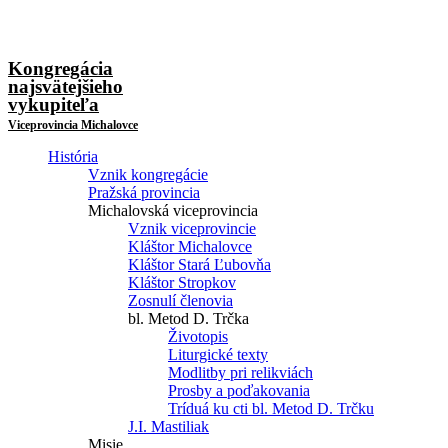
Kongregácia
najsvätejšieho
vykupiteľa
Viceprovincia Michalovce
História
Vznik kongregácie
Pražská provincia
Michalovská viceprovincia
Vznik viceprovincie
Kláštor Michalovce
Kláštor Stará Ľubovňa
Kláštor Stropkov
Zosnulí členovia
bl. Metod D. Trčka
Životopis
Liturgické texty
Modlitby pri relikviách
Prosby a poďakovania
Tríduá ku cti bl. Metod D. Trčku
J.I. Mastiliak
Misie