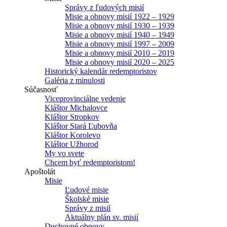
Správy z ľudových misií
Misie a obnovy misií 1922 – 1929
Misie a obnovy misií 1930 – 1939
Misie a obnovy misií 1940 – 1949
Misie a obnovy misií 1997 – 2009
Misie a obnovy misií 2010 – 2019
Misie a obnovy misií 2020 – 2025
Historický kalendár redemptoristov
Galéria z minulosti
Súčasnosť
Viceprovinciálne vedenie
Kláštor Michalovce
Kláštor Stropkov
Kláštor Stará Ľubovňa
Kláštor Korolevo
Kláštor Užhorod
My vo svete
Chcem byť redemptoristom!
Apoštolát
Misie
Ľudové misie
Školské misie
Správy z misií
Aktuálny plán sv. misií
Duchovné obnovy