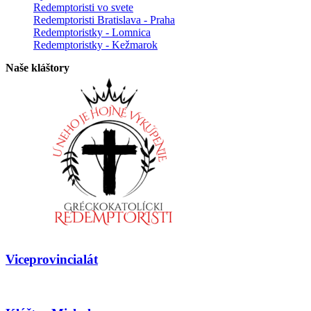
Redemptoristi vo svete
Redemptoristi Bratislava - Praha
Redemptoristky - Lomnica
Redemptoristky - Kežmarok
Naše kláštory
Viceprovincialát