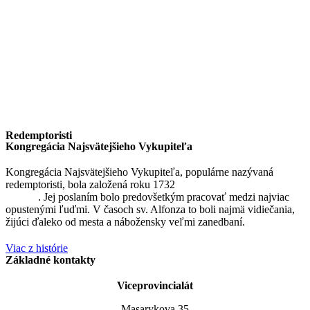
Redemptoristi
Kongregácia Najsvätejšieho Vykupiteľa
Kongregácia Najsvätejšieho Vykupiteľa, populárne nazývaná
redemptoristi, bola založená roku 1732
sv. Alfonzom Maria de
Liguori
. Jej poslaním bolo predovšetkým pracovať medzi najviac
opustenými ľuďmi. V časoch sv. Alfonza to boli najmä vidiečania,
žijúci ďaleko od mesta a nábožensky veľmi zanedbaní.
Viac z histórie
Základné kontakty
Viceprovincialát
Masarykova 35