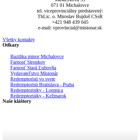
071 01 Michalovce
tel. viceprovinciálny predstavený:
ThLic. o. Miroslav Bujdoš CSsR
+421 948 439 045
e-mail: vprovincial@misionar.sk
Všetky kontakty
Odkazy
Bazilika minor Michalovce
Farnosť Stropkov
Farnosť Stará Ľubovňa
Vydavateľstvo Misionár
Redemptoristi vo svete
Redemptoristi Bratislava - Praha
Redemptoristky - Lomnica
Redemptoristky - Kežmarok
Naše kláštory