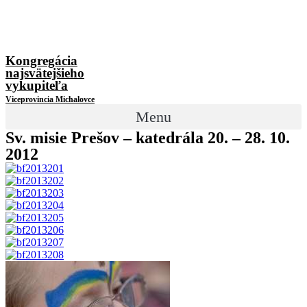
Kongregácia
najsvätejšieho
vykupiteľa
Viceprovincia Michalovce
Menu
Sv. misie Prešov – katedrála 20. – 28. 10.
2012