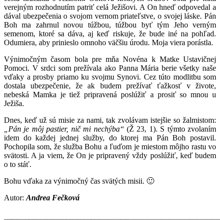
verejným rozhodnutím patriť celá Ježišovi. A On hneď odpovedal a
dával ubezpečenia o svojom vernom priateľstve, o svojej láske. Pán
Boh ma zahrnul novou túžbou, túžbou byť tým Jeho verným
semenom, ktoré sa dáva, aj keď riskuje, že bude iné na pohľad.
Odumiera, aby prinieslo omnoho väčšiu úrodu. Moja viera porástla.
Výnimočným časom bola pre mňa Novéna k Matke Ustavičnej
Pomoci. V srdci som prežívala ako Panna Mária berie všetky naše
vďaky a prosby priamo ku svojmu Synovi. Cez túto modlitbu som
dostala ubezpečenie, že ak budem prežívať ťažkosť v živote,
nebeská Mamka je tiež pripravená poslúžiť a prosiť so mnou u
Ježiša.
Dnes, keď už sú misie za nami, tak zvolávam istejšie so žalmistom:
„Pán je môj pastier, nič mi nechýba“
(Ž 23, 1). S týmto zvolaním
idem do každej jednej služby, do ktorej ma Pán Boh postavil.
Pochopila som, že služba Bohu a ľuďom je miestom môjho rastu vo
svätosti. A ja viem, že On je pripravený vždy poslúžiť, keď budem
o to stáť.
Bohu vďaka za výnimočný čas svätých misii. 🙂
Autor:
Andrea Fečková