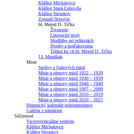
Kláštor Michalovce
Kláštor Stará Ľubovňa
Kláštor Stropkov
Zosnulí členovia
bl. Metod D. Trčka
Životopis
Liturgické texty
Modlitby pri relikviách
Prosby a poďakovania
Tríduá ku cti bl. Metod D. Trčku
J.I. Mastiliak
Misie
Správy z ľudových misií
Misie a obnovy misií 1922 – 1929
Misie a obnovy misií 1930 – 1939
Misie a obnovy misií 1940 – 1949
Misie a obnovy misií 1997 – 2009
Misie a obnovy misií 2010 – 2019
Misie a obnovy misií 2020 – 2025
Historický kalendár redemptoristov
Galéria z minulosti
Súčasnosť
Viceprovinciálne vedenie
Kláštor Michalovce
Kláštor Stropkov