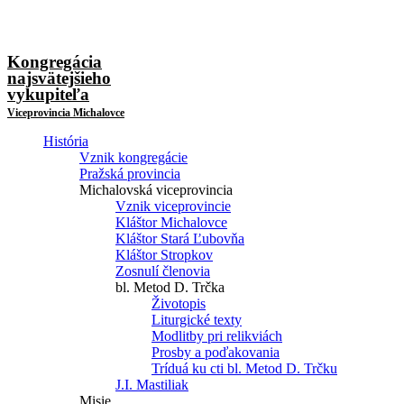
Kongregácia
najsvätejšieho
vykupiteľa
Viceprovincia Michalovce
História
Vznik kongregácie
Pražská provincia
Michalovská viceprovincia
Vznik viceprovincie
Kláštor Michalovce
Kláštor Stará Ľubovňa
Kláštor Stropkov
Zosnulí členovia
bl. Metod D. Trčka
Životopis
Liturgické texty
Modlitby pri relikviách
Prosby a poďakovania
Tríduá ku cti bl. Metod D. Trčku
J.I. Mastiliak
Misie