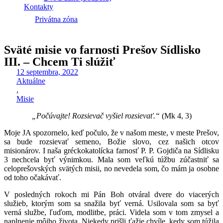
Kontakty
Privátna zóna
Sväté misie vo farnosti Prešov Sídlisko
III. – Chcem Ti slúžiť
12 septembra, 2022
Aktuálne
,
Misie
„Počúvajte! Rozsievač vyšiel rozsievať.“
(Mk 4, 3)
Moje JA spozornelo, keď počulo, že v našom meste, v meste Prešov,
sa bude rozsievať semeno, Božie slovo, cez našich otcov
misionárov. I naša gréckokatolícka farnosť P. P. Gojdiča na Sídlisku
3 nechcela byť výnimkou. Mala som veľkú túžbu zúčastniť sa
celoprešovských svätých misii, no nevedela som, čo mám ja osobne
od toho očakávať.
V posledných rokoch mi Pán Boh otváral dvere do viacerých
služieb, ktorým som sa snažila byť verná. Usilovala som sa byť
verná službe, ľuďom, modlitbe, práci. Videla som v tom zmysel a
naplnenie môjho života. Niekedy prišli ťažie chvíle, kedy som túžila