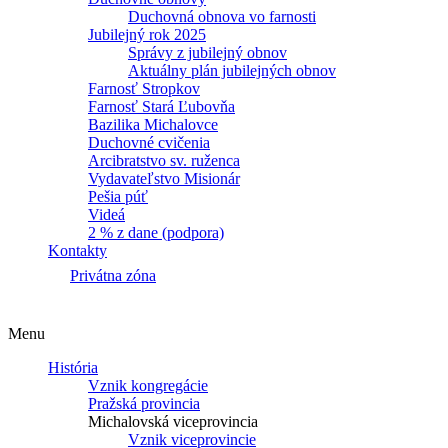
Duchovná obnova vo farnosti
Jubilejný rok 2025
Správy z jubilejný obnov
Aktuálny plán jubilejných obnov
Farnosť Stropkov
Farnosť Stará Ľubovňa
Bazilika Michalovce
Duchovné cvičenia
Arcibratstvo sv. ruženca
Vydavateľstvo Misionár
Pešia púť
Videá
2 % z dane (podpora)
Kontakty
Privátna zóna
Menu
História
Vznik kongregácie
Pražská provincia
Michalovská viceprovincia
Vznik viceprovincie