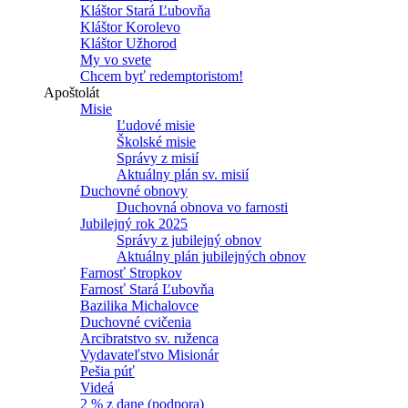
Kláštor Stará Ľubovňa
Kláštor Korolevo
Kláštor Užhorod
My vo svete
Chcem byť redemptoristom!
Apoštolát
Misie
Ľudové misie
Školské misie
Správy z misií
Aktuálny plán sv. misií
Duchovné obnovy
Duchovná obnova vo farnosti
Jubilejný rok 2025
Správy z jubilejný obnov
Aktuálny plán jubilejných obnov
Farnosť Stropkov
Farnosť Stará Ľubovňa
Bazilika Michalovce
Duchovné cvičenia
Arcibratstvo sv. ruženca
Vydavateľstvo Misionár
Pešia púť
Videá
2 % z dane (podpora)