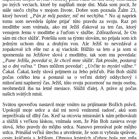
po iných veciach, ktoré by napĺňali moje dni. Mala som pocit, že
stále niečo chýba v mojom živote. Dobre som poznala Žalm 23,
ktorý hovorí:
„Pán je môj pastier, nič mi nechýba.“
No aj napriek
tomu som nevedela úplne prijať túto pravdu za svoju. Raz pri
modlitbe som vnímala, ako mi Ježiš ďakoval za ten čas, ktorý
venujem Jemu v modlitbe a ľuďom v službe. Zdôrazňoval, že On
sám mi chce slúžiť. Potešila som sa týmto slovám, no prijala som ich
jedným uchom dnu a druhým von. Ale Ježiš to nevzdával a
zopakoval ich ešte raz a aj viackrát. Blížilo sa leto a ja som si
spomenula na Ježišove slová z modlitby, tak som mu povedala:
„Pane Ježišu, povedal si, že chceš mne slúžiť. Tak prosím, postaraj
sa o dni voľna.“
Dnes môžem povedať:
„Určite to myslel vážne.“
Čakal. Čakal, kedy slová prijmem za Jeho prísľub. Pán Boh slúžil
počas celého leta a postaral sa o veľmi dobrý oddychový i
milosťami naplnený čas. Ježiš, túto svoju pozornosť na moju osobu,
neobmedzil iba na letné mesiace. Slúžil ďalej. A práve aj počas
našich svätých misii.
Svätou spoveďou nastavil moje vnútro na prijímanie Božích právd.
Upokojil moje srdce a dal mi novú vnútornú radosť, akú som
neprežívala už dlhý čas. Keď sa otcovia misionári k nám prihovárali
a slúžili s veľkou láskou, vnímala som, že Pán Boh zasieva svoje
slová, Jeho pravdy do môjho srdca. Nanovo preorával pole môjho
srdca. Prinášal veľkú útechu a utvrdenie, že som si vybrala správne,
cestu kráčania s Ježišom. Obnova krstných sľubov bola pre mňa