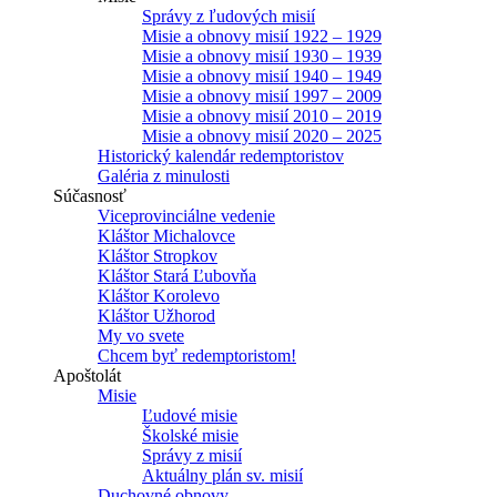
Správy z ľudových misií
Misie a obnovy misií 1922 – 1929
Misie a obnovy misií 1930 – 1939
Misie a obnovy misií 1940 – 1949
Misie a obnovy misií 1997 – 2009
Misie a obnovy misií 2010 – 2019
Misie a obnovy misií 2020 – 2025
Historický kalendár redemptoristov
Galéria z minulosti
Súčasnosť
Viceprovinciálne vedenie
Kláštor Michalovce
Kláštor Stropkov
Kláštor Stará Ľubovňa
Kláštor Korolevo
Kláštor Užhorod
My vo svete
Chcem byť redemptoristom!
Apoštolát
Misie
Ľudové misie
Školské misie
Správy z misií
Aktuálny plán sv. misií
Duchovné obnovy