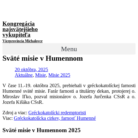
Kongregácia
najsvätejšieho
vykupiteľa
Viceprovincia Michalovce
Menu
Sväté misie v Humennom
20 októbra, 2025
Aktuálne
,
Misie
,
Misie 2025
V čase 11.-19. októbra 2025, prebiehali v gréckokatolíckej farnosti
Humenné sväté misie. Farár farnosti a titulárny dekan, protojerej o.
Miroslav Iľko, pozval misionárov o. Jozefa Jurčenka CSsR a o.
Jozefa Kišáka CSsR.
Zdroj a viac:
Gréckokatolícki redemptoristi
Viac:
Gréckokatolícka cirkev, farnosť Humenné
Sväté misie v Humennom 2025