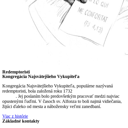
Redemptoristi
Kongregácia Najsvätejšieho Vykupiteľa
Kongregácia Najsvätejšieho Vykupiteľa, populárne nazývaná
redemptoristi, bola založená roku 1732
sv. Alfonzom Maria de
Liguori
. Jej poslaním bolo predovšetkým pracovať medzi najviac
opustenými ľuďmi. V časoch sv. Alfonza to boli najmä vidiečania,
žijúci ďaleko od mesta a nábožensky veľmi zanedbaní.
Viac z histórie
Základné kontakty