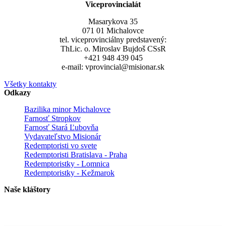
Viceprovincialát
Masarykova 35
071 01 Michalovce
tel. viceprovinciálny predstavený:
ThLic. o. Miroslav Bujdoš CSsR
+421 948 439 045
e-mail: vprovincial@misionar.sk
Všetky kontakty
Odkazy
Bazilika minor Michalovce
Farnosť Stropkov
Farnosť Stará Ľubovňa
Vydavateľstvo Misionár
Redemptoristi vo svete
Redemptoristi Bratislava - Praha
Redemptoristky - Lomnica
Redemptoristky - Kežmarok
Naše kláštory