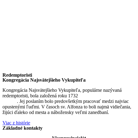
Redemptoristi
Kongregácia Najsvätejšieho Vykupiteľa
Kongregácia Najsvätejšieho Vykupiteľa, populárne nazývaná
redemptoristi, bola založená roku 1732
sv. Alfonzom Maria de
Liguori
. Jej poslaním bolo predovšetkým pracovať medzi najviac
opustenými ľuďmi. V časoch sv. Alfonza to boli najmä vidiečania,
žijúci ďaleko od mesta a nábožensky veľmi zanedbaní.
Viac z histórie
Základné kontakty