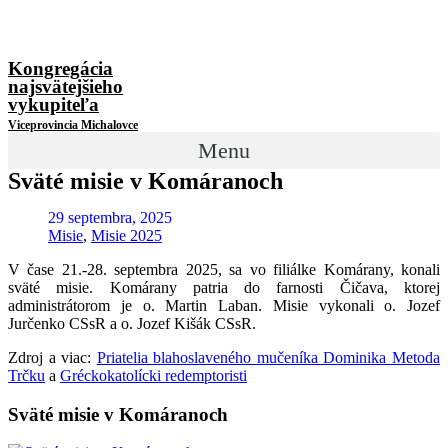
Kongregácia
najsvätejšieho
vykupiteľa
Viceprovincia Michalovce
Menu
Sväté misie v Komáranoch
29 septembra, 2025
Misie
,
Misie 2025
V čase 21.-28. septembra 2025, sa vo filiálke Komárany, konali
sväté misie. Komárany patria do farnosti Čičava, ktorej
administrátorom je o. Martin Laban. Misie vykonali o. Jozef
Jurčenko CSsR a o. Jozef Kišák CSsR.
Zdroj a viac:
Priatelia blahoslaveného mučeníka Dominika Metoda
Trčku
a
Gréckokatolícki redemptoristi
Sväté misie v Komáranoch