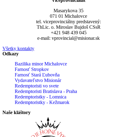
Viceprovincialát
Masarykova 35
071 01 Michalovce
tel. viceprovinciálny predstavený:
ThLic. o. Miroslav Bujdoš CSsR
+421 948 439 045
e-mail: vprovincial@misionar.sk
Všetky kontakty
Odkazy
Bazilika minor Michalovce
Farnosť Stropkov
Farnosť Stará Ľubovňa
Vydavateľstvo Misionár
Redemptoristi vo svete
Redemptoristi Bratislava - Praha
Redemptoristky - Lomnica
Redemptoristky - Kežmarok
Naše kláštory