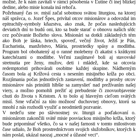
možné, že k nám zavítali v rámci pôsobenia v Ľutine či inej blízkej
dedine, alebo misie konala iná rehoľa.
Požehnaný čas sv. misií začal sobotnou svätou liturgiou, na ktorej
náš správca, o. Jozef Špes, privítal otcov misionárov a odovzdal im
epitrachily-symboly kňazstva, ako znak, že počas nasledujúcich
deviatich dní to budú oni, kto sa bude starať o obnovu našich sŕdc
cez počúvanie Božieho slova. Misionári sa dotkli základných tém
ako Boh je láska, hriech, spoveď, večný život, Ježiš je Pán,
Eucharistia, manželstvo, Mária, prostriedky spásy a modlitba.
Program bol obohatený aj o ranné molebeny či akatist s krátkymi
katechézami o modlitbe. Veľmi zaujímavé boli aj stavovské
stretnutia pre ženy, mužov, deti i mládež, kde sa otcovia
redemptoristi prihovárali osobitne každej skupine. Nádherným
časom bola aj Krížová cesta s nesením misijného kríža po obci.
Rozjímania počas jednotlivých zastavení, modlitby a prosby otcov
misionárov nás prinútili hlbšie sa zamyslieť nad prežívaním našej
viery, a možno pomohli prežiť aj prebudenie či znovuobjavenie
chuti do života s Kristom. A to bolo aj hlavným cieľom svätých
misií. Sme vďační za túto možnosť duchovnej obnovy, ktorú sa
mnohí z nás rozhodli využiť a neodmietli pozvanie.
V nedeľu sme po slávnostnej sv. liturgii a poďakovaní o.
misionárom zakončili sväté misie posviackou misijného kríža, ktorý
bude pripomínať všetko, čo sa v našej farnosti v tomto milostivom
čase udialo, že Boh prostredníctvom svojich služobníkov, ktorých k
nám poslal, ukázal naozaj „mocné a úžasné veci“.