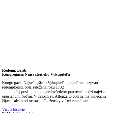
Redemptoristi
Kongregácia Najsvätejšieho Vykupiteľa
Kongregácia Najsvätejšieho Vykupiteľa, populárne nazývaná
redemptoristi, bola založená roku 1732
sv. Alfonzom Maria de
Liguori
. Jej poslaním bolo predovšetkým pracovať medzi najviac
opustenými ľuďmi. V časoch sv. Alfonza to boli najmä vidiečania,
žijúci ďaleko od mesta a nábožensky veľmi zanedbaní.
Viac z histórie