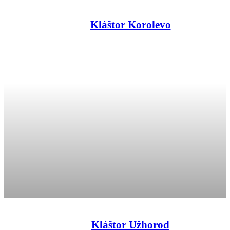
Kláštor Korolevo
Kláštor Užhorod