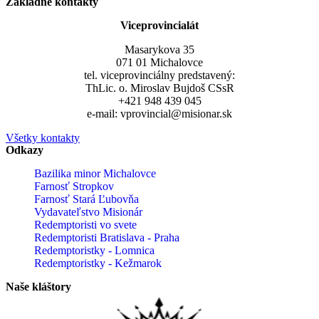
Základné kontakty
Viceprovincialát
Masarykova 35
071 01 Michalovce
tel. viceprovinciálny predstavený:
ThLic. o. Miroslav Bujdoš CSsR
+421 948 439 045
e-mail: vprovincial@misionar.sk
Všetky kontakty
Odkazy
Bazilika minor Michalovce
Farnosť Stropkov
Farnosť Stará Ľubovňa
Vydavateľstvo Misionár
Redemptoristi vo svete
Redemptoristi Bratislava - Praha
Redemptoristky - Lomnica
Redemptoristky - Kežmarok
Naše kláštory