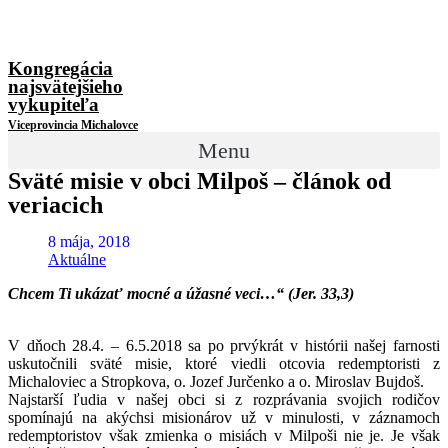
Kongregácia
najsvätejšieho
vykupiteľa
Viceprovincia Michalovce
Menu
Sväté misie v obci Milpoš – článok od
veriacich
8 mája, 2018
Aktuálne
Chcem Ti ukázať mocné a úžasné veci…“ (Jer. 33,3)
V dňoch 28.4. – 6.5.2018 sa po prvýkrát v histórii našej farnosti
uskutočnili sväté misie, ktoré viedli otcovia redemptoristi z
Michaloviec a Stropkova, o. Jozef Jurčenko a o. Miroslav Bujdoš.
Najstarší ľudia v našej obci si z rozprávania svojich rodičov
spomínajú na akýchsi misionárov už v minulosti, v záznamoch
redemptoristov však zmienka o misiách v Milpoši nie je. Je však