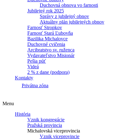
Duchovná obnova vo farnosti
Jubilejný rok 2025
Správy z jubilejný obnov
Aktuálny plán jubilejných obnov
Farnosť Stropkov
Farnosť Stará Ľubovňa
Bazilika Michalovce
Duchovné cvičenia
Arcibratstvo sv. ruženca
Vydavateľstvo Misionár
Pešia púť
Videá
2 % z dane (podpora)
Kontakty
Privátna zóna
Menu
História
Vznik kongregácie
Pražská provincia
Michalovská viceprovincia
Vznik viceprovincie