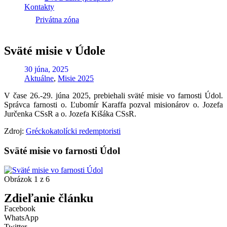
Kontakty
Privátna zóna
Sväté misie v Údole
30 júna, 2025
Aktuálne
,
Misie 2025
V čase 26.-29. júna 2025, prebiehali sväté misie vo farnosti Údol.
Správca farnosti o. Ľubomír Karaffa pozval misionárov o. Jozefa
Jurčenka CSsR a o. Jozefa Kišáka CSsR.
Zdroj:
Gréckokatolícki redemptoristi
Sväté misie vo farnosti Údol
Obrázok 1 z 6
Zdieľanie článku
Facebook
WhatsApp
Twitter