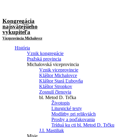
Kongregácia
najsvätejšieho
vykupiteľa
Viceprovincia Michalovce
História
Vznik kongregácie
Pražská provincia
Michalovská viceprovincia
Vznik viceprovincie
Kláštor Michalovce
Kláštor Stará Ľubovňa
Kláštor Stropkov
Zosnulí členovia
bl. Metod D. Trčka
Životopis
Liturgické texty
Modlitby pri relikviách
Prosby a poďakovania
Tríduá ku cti bl. Metod D. Trčku
J.I. Mastiliak
Misie