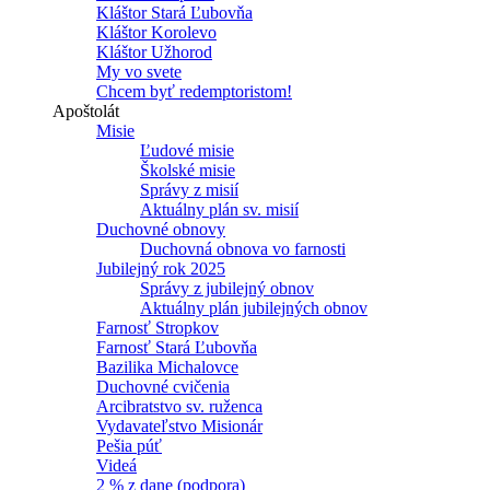
Kláštor Stará Ľubovňa
Kláštor Korolevo
Kláštor Užhorod
My vo svete
Chcem byť redemptoristom!
Apoštolát
Misie
Ľudové misie
Školské misie
Správy z misií
Aktuálny plán sv. misií
Duchovné obnovy
Duchovná obnova vo farnosti
Jubilejný rok 2025
Správy z jubilejný obnov
Aktuálny plán jubilejných obnov
Farnosť Stropkov
Farnosť Stará Ľubovňa
Bazilika Michalovce
Duchovné cvičenia
Arcibratstvo sv. ruženca
Vydavateľstvo Misionár
Pešia púť
Videá
2 % z dane (podpora)