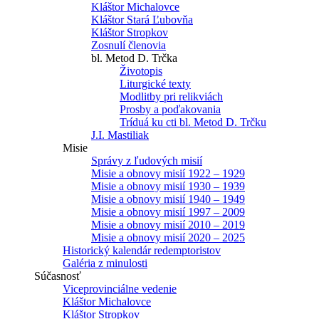
Kláštor Michalovce
Kláštor Stará Ľubovňa
Kláštor Stropkov
Zosnulí členovia
bl. Metod D. Trčka
Životopis
Liturgické texty
Modlitby pri relikviách
Prosby a poďakovania
Tríduá ku cti bl. Metod D. Trčku
J.I. Mastiliak
Misie
Správy z ľudových misií
Misie a obnovy misií 1922 – 1929
Misie a obnovy misií 1930 – 1939
Misie a obnovy misií 1940 – 1949
Misie a obnovy misií 1997 – 2009
Misie a obnovy misií 2010 – 2019
Misie a obnovy misií 2020 – 2025
Historický kalendár redemptoristov
Galéria z minulosti
Súčasnosť
Viceprovinciálne vedenie
Kláštor Michalovce
Kláštor Stropkov