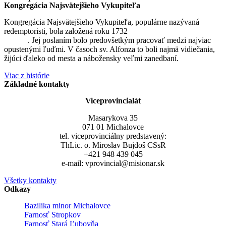
Kongregácia Najsvätejšieho Vykupiteľa
Kongregácia Najsvätejšieho Vykupiteľa, populárne nazývaná
redemptoristi, bola založená roku 1732
sv. Alfonzom Maria de
Liguori
. Jej poslaním bolo predovšetkým pracovať medzi najviac
opustenými ľuďmi. V časoch sv. Alfonza to boli najmä vidiečania,
žijúci ďaleko od mesta a nábožensky veľmi zanedbaní.
Viac z histórie
Základné kontakty
Viceprovincialát
Masarykova 35
071 01 Michalovce
tel. viceprovinciálny predstavený:
ThLic. o. Miroslav Bujdoš CSsR
+421 948 439 045
e-mail: vprovincial@misionar.sk
Všetky kontakty
Odkazy
Bazilika minor Michalovce
Farnosť Stropkov
Farnosť Stará Ľubovňa