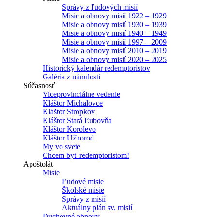
Správy z ľudových misií
Misie a obnovy misií 1922 – 1929
Misie a obnovy misií 1930 – 1939
Misie a obnovy misií 1940 – 1949
Misie a obnovy misií 1997 – 2009
Misie a obnovy misií 2010 – 2019
Misie a obnovy misií 2020 – 2025
Historický kalendár redemptoristov
Galéria z minulosti
Súčasnosť
Viceprovinciálne vedenie
Kláštor Michalovce
Kláštor Stropkov
Kláštor Stará Ľubovňa
Kláštor Korolevo
Kláštor Užhorod
My vo svete
Chcem byť redemptoristom!
Apoštolát
Misie
Ľudové misie
Školské misie
Správy z misií
Aktuálny plán sv. misií
Duchovné obnovy