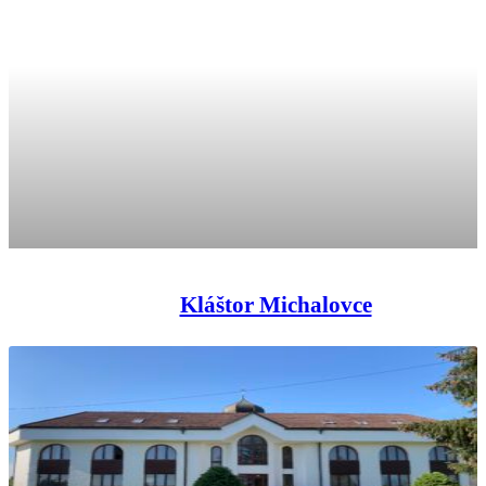
Kláštor Michalovce