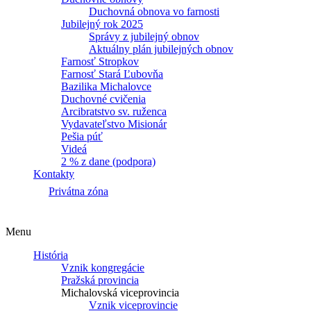
Duchovná obnova vo farnosti
Jubilejný rok 2025
Správy z jubilejný obnov
Aktuálny plán jubilejných obnov
Farnosť Stropkov
Farnosť Stará Ľubovňa
Bazilika Michalovce
Duchovné cvičenia
Arcibratstvo sv. ruženca
Vydavateľstvo Misionár
Pešia púť
Videá
2 % z dane (podpora)
Kontakty
Privátna zóna
Menu
História
Vznik kongregácie
Pražská provincia
Michalovská viceprovincia
Vznik viceprovincie