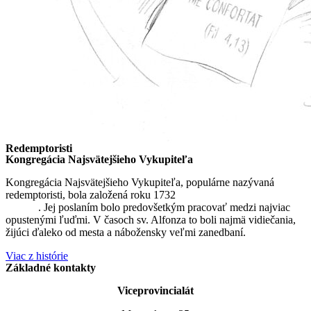
Redemptoristi
Kongregácia Najsvätejšieho Vykupiteľa
Kongregácia Najsvätejšieho Vykupiteľa, populárne nazývaná
redemptoristi, bola založená roku 1732
sv. Alfonzom Maria de
Liguori
. Jej poslaním bolo predovšetkým pracovať medzi najviac
opustenými ľuďmi. V časoch sv. Alfonza to boli najmä vidiečania,
žijúci ďaleko od mesta a nábožensky veľmi zanedbaní.
Viac z histórie
Základné kontakty
Viceprovincialát