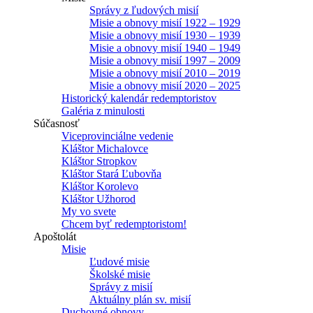
Správy z ľudových misií
Misie a obnovy misií 1922 – 1929
Misie a obnovy misií 1930 – 1939
Misie a obnovy misií 1940 – 1949
Misie a obnovy misií 1997 – 2009
Misie a obnovy misií 2010 – 2019
Misie a obnovy misií 2020 – 2025
Historický kalendár redemptoristov
Galéria z minulosti
Súčasnosť
Viceprovinciálne vedenie
Kláštor Michalovce
Kláštor Stropkov
Kláštor Stará Ľubovňa
Kláštor Korolevo
Kláštor Užhorod
My vo svete
Chcem byť redemptoristom!
Apoštolát
Misie
Ľudové misie
Školské misie
Správy z misií
Aktuálny plán sv. misií
Duchovné obnovy