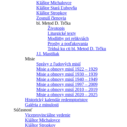
Kláštor Michalovce
Kláštor Stará Ľubovňa
Kláštor Stropkov
Zosnulí členovia
bl. Metod D. Trčka
Životopis
Liturgické texty
Modlitby pri relikviách
Prosby a poďakovania
Tríduá ku cti bl. Metod D. Trčku
J.I. Mastiliak
Misie
Správy z ľudových misií
Misie a obnovy misií 1922 – 1929
Misie a obnovy misií 1930 – 1939
Misie a obnovy misií 1940 – 1949
Misie a obnovy misií 1997 – 2009
Misie a obnovy misií 2010 – 2019
Misie a obnovy misií 2020 – 2025
Historický kalendár redemptoristov
Galéria z minulosti
Súčasnosť
Viceprovinciálne vedenie
Kláštor Michalovce
Kláštor Stropkov