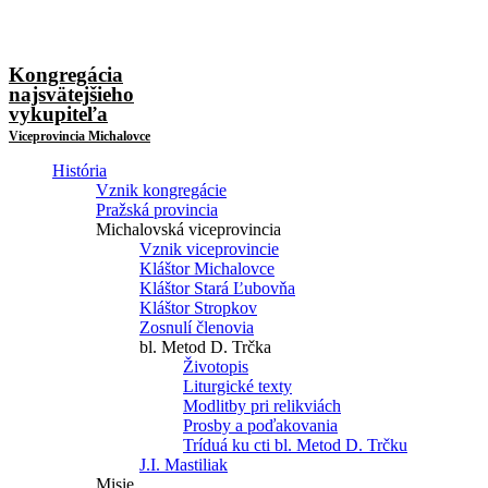
Kongregácia
najsvätejšieho
vykupiteľa
Viceprovincia Michalovce
História
Vznik kongregácie
Pražská provincia
Michalovská viceprovincia
Vznik viceprovincie
Kláštor Michalovce
Kláštor Stará Ľubovňa
Kláštor Stropkov
Zosnulí členovia
bl. Metod D. Trčka
Životopis
Liturgické texty
Modlitby pri relikviách
Prosby a poďakovania
Tríduá ku cti bl. Metod D. Trčku
J.I. Mastiliak
Misie