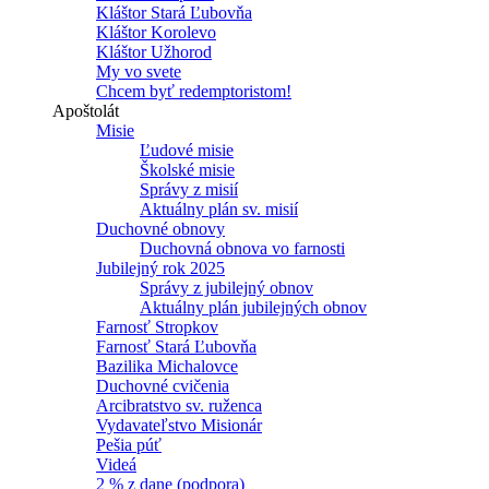
Kláštor Stará Ľubovňa
Kláštor Korolevo
Kláštor Užhorod
My vo svete
Chcem byť redemptoristom!
Apoštolát
Misie
Ľudové misie
Školské misie
Správy z misií
Aktuálny plán sv. misií
Duchovné obnovy
Duchovná obnova vo farnosti
Jubilejný rok 2025
Správy z jubilejný obnov
Aktuálny plán jubilejných obnov
Farnosť Stropkov
Farnosť Stará Ľubovňa
Bazilika Michalovce
Duchovné cvičenia
Arcibratstvo sv. ruženca
Vydavateľstvo Misionár
Pešia púť
Videá
2 % z dane (podpora)