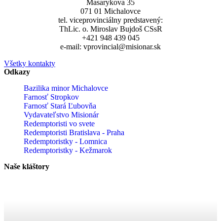
Masarykova 35
071 01 Michalovce
tel. viceprovinciálny predstavený:
ThLic. o. Miroslav Bujdoš CSsR
+421 948 439 045
e-mail: vprovincial@misionar.sk
Všetky kontakty
Odkazy
Bazilika minor Michalovce
Farnosť Stropkov
Farnosť Stará Ľubovňa
Vydavateľstvo Misionár
Redemptoristi vo svete
Redemptoristi Bratislava - Praha
Redemptoristky - Lomnica
Redemptoristky - Kežmarok
Naše kláštory