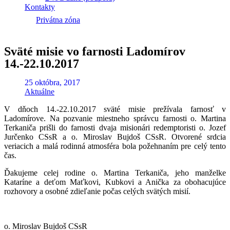
Kontakty
Privátna zóna
Sväté misie vo farnosti Ladomírov
14.-22.10.2017
25 októbra, 2017
Aktuálne
V dňoch 14.-22.10.2017 sväté misie prežívala farnosť v
Ladomírove. Na pozvanie miestneho správcu farnosti o. Martina
Terkaniča prišli do farnosti dvaja misionári redemptoristi o. Jozef
Jurčenko CSsR a o. Miroslav Bujdoš CSsR. Otvorené srdcia
veriacich a malá rodinná atmosféra bola požehnaním pre celý tento
čas.
Ďakujeme celej rodine o. Martina Terkaniča, jeho manželke
Kataríne a deťom Maťkovi, Kubkovi a Anička za obohacujúce
rozhovory a osobné zdieľanie počas celých svätých misií.
o. Miroslav Bujdoš CSsR