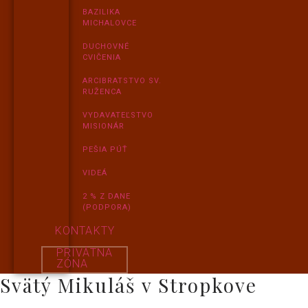
BAZILIKA
MICHALOVCE
DUCHOVNÉ
CVIČENIA
ARCIBRATSTVO SV.
RUŽENCA
VYDAVATEĽSTVO
MISIONÁR
PEŠIA PÚŤ
VIDEÁ
2 % Z DANE
(PODPORA)
KONTAKTY
PRIVÁTNA
ZÓNA
Svätý Mikuláš v Stropkove