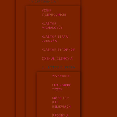
VICEPROVINCIA
VZNIK
VICEPROVINCIE
KLÁŠTOR
MICHALOVCE
KLÁŠTOR STARÁ
ĽUBOVŇA
KLÁŠTOR STROPKOV
ZOSNULÍ ČLENOVIA
BL. METOD D. TRČKA
ŽIVOTOPIS
LITURGICKÉ
TEXTY
MODLITBY
PRI
RELIKVIÁCH
PROSBY A