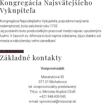
Kongregácia Najsvätejšieho
Vykupiteľa
Kongregácia Najsvätejšieho Vykupiteľa, populárne nazývaná
redemptoristi, bola založená roku 1732
sv. Alfonzom Maria de Liguori
.
Jej poslaním bolo predovšetkým pracovať medzi najviac opustenými
ľuďmi. V časoch sv. Alfonza to boli najmä vidiečania, žijúci ďaleko od
mesta a nábožensky veľmi zanedbaní.
VIAC Z HISTÓRIE
Základné kontakty
Viceprovincialát
Masarykova 35
071 01 Michalovce
tel. viceprovinciálny predstavený:
ThLic. o. Miroslav Bujdoš CSsR
+421 948 439 045
e-mail: vprovincial@misionar.sk