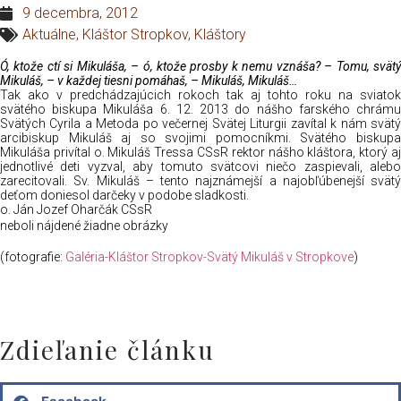
9 decembra, 2012
Aktuálne
,
Kláštor Stropkov
,
Kláštory
Ó, ktože ctí si Mikuláša, – ó, ktože prosby k nemu vznáša? – Tomu, svätý
Mikuláš, – v každej tiesni pomáhaš, – Mikuláš, Mikuláš…
Tak ako v predchádzajúcich rokoch tak aj tohto roku na sviatok
svätého biskupa Mikuláša 6. 12. 2013 do nášho farského chrámu
Svätých Cyrila a Metoda po večernej Svätej Liturgii zavítal k nám svätý
arcibiskup Mikuláš aj so svojimi pomocníkmi. Svätého biskupa
Mikuláša privítal o. Mikuláš Tressa CSsR rektor nášho kláštora, ktorý aj
jednotlivé deti vyzval, aby tomuto svätcovi niečo zaspievali, alebo
zarecitovali. Sv. Mikuláš – tento najznámejší a najobľúbenejší svätý
deťom doniesol darčeky v podobe sladkosti.
o. Ján Jozef Oharčák CSsR
neboli nájdené žiadne obrázky
(fotografie:
Galéria-Kláštor Stropkov-Svätý Mikuláš v Stropkove
)
Zdieľanie článku