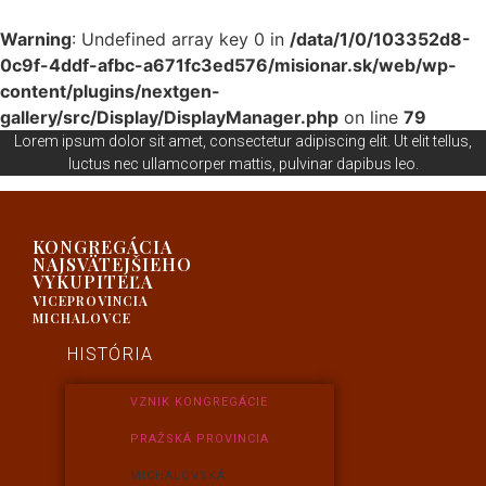
Warning
: Undefined array key 0 in
/data/1/0/103352d8-
0c9f-4ddf-afbc-a671fc3ed576/misionar.sk/web/wp-
content/plugins/nextgen-
gallery/src/Display/DisplayManager.php
on line
79
Lorem ipsum dolor sit amet, consectetur adipiscing elit. Ut elit tellus,
luctus nec ullamcorper mattis, pulvinar dapibus leo.
KONGREGÁCIA
NAJSVÄTEJŠIEHO
VYKUPITEĽA
VICEPROVINCIA
MICHALOVCE
HISTÓRIA
VZNIK KONGREGÁCIE
PRAŽSKÁ PROVINCIA
MICHALOVSKÁ