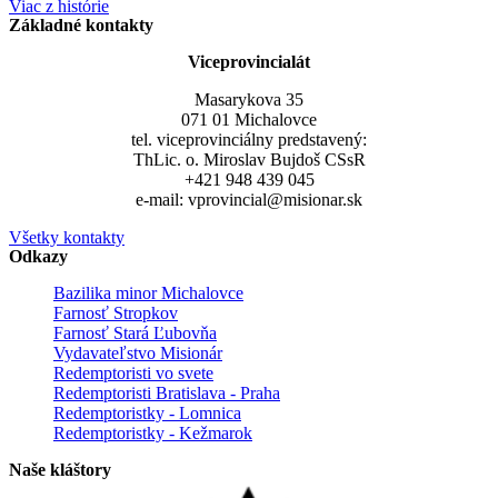
Viac z histórie
Základné kontakty
Viceprovincialát
Masarykova 35
071 01 Michalovce
tel. viceprovinciálny predstavený:
ThLic. o. Miroslav Bujdoš CSsR
+421 948 439 045
e-mail: vprovincial@misionar.sk
Všetky kontakty
Odkazy
Bazilika minor Michalovce
Farnosť Stropkov
Farnosť Stará Ľubovňa
Vydavateľstvo Misionár
Redemptoristi vo svete
Redemptoristi Bratislava - Praha
Redemptoristky - Lomnica
Redemptoristky - Kežmarok
Naše kláštory