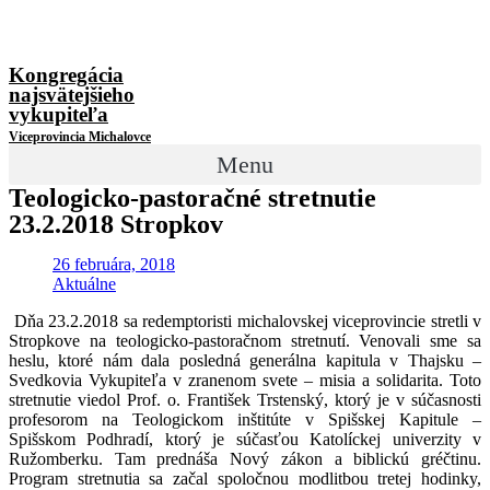
Kongregácia
najsvätejšieho
vykupiteľa
Viceprovincia Michalovce
Menu
Teologicko-pastoračné stretnutie
23.2.2018 Stropkov
26 februára, 2018
Aktuálne
Dňa 23.2.2018 sa redemptoristi michalovskej viceprovincie stretli v
Stropkove na teologicko-pastoračnom stretnutí. Venovali sme sa
heslu, ktoré nám dala posledná generálna kapitula v Thajsku –
Svedkovia Vykupiteľa v zranenom svete – misia a solidarita. Toto
stretnutie viedol Prof. o. František Trstenský, ktorý je v súčasnosti
profesorom na Teologickom inštitúte v Spišskej Kapitule –
Spišskom Podhradí, ktorý je súčasťou Katolíckej univerzity v
Ružomberku. Tam prednáša Nový zákon a biblickú gréčtinu.
Program stretnutia sa začal spoločnou modlitbou tretej hodinky,