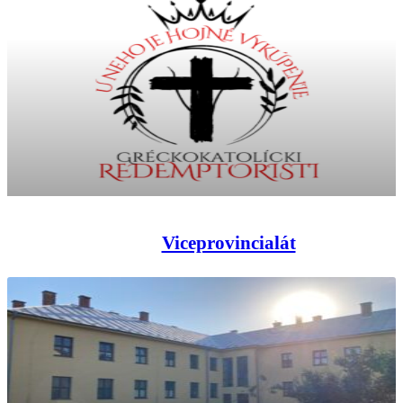
Viceprovincialát