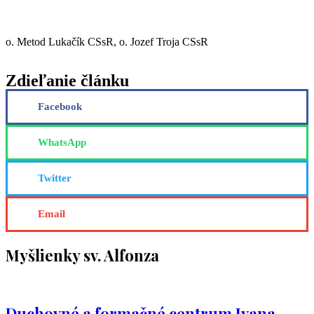
o. Metod Lukačík CSsR, o. Jozef Troja CSsR
Zdieľanie článku
Facebook
WhatsApp
Twitter
Email
Myšlienky sv. Alfonza
Duchovné a formačné centrum Ivana