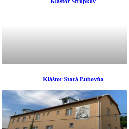
Kláštor Stropkov
Kláštor Stará Ľubovňa