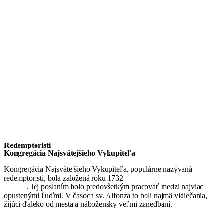
Redemptoristi
Kongregácia Najsvätejšieho Vykupiteľa
Kongregácia Najsvätejšieho Vykupiteľa, populárne nazývaná
redemptoristi, bola založená roku 1732
sv. Alfonzom Maria de
Liguori
. Jej poslaním bolo predovšetkým pracovať medzi najviac
opustenými ľuďmi. V časoch sv. Alfonza to boli najmä vidiečania,
žijúci ďaleko od mesta a nábožensky veľmi zanedbaní.