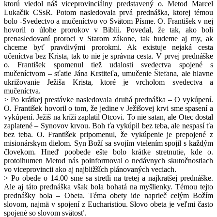
ktorú viedol náš viceprovinciálny predstavený o. Metod Marcel
Lukačik CSsR. Potom nasledovala prvá prednáška, ktorej témou
bolo -Svedectvo a mučeníctvo vo Svätom Písme. O. František v nej
hovoril o úlohe prorokov v Biblii. Povedal, že tak, ako boli
prenasledovaní proroci v Starom zákone, tak budeme aj my, ak
chceme byť pravdivými prorokmi. Ak existuje nejaká cesta
učeníctva bez Krista, tak to nie je správna cesta. V prvej prednáške
o. František spomenul tiež udalosti svedectva spojené s
mučeníctvom – sťatie Jána Krstiteľa, umučenie Štefana, ale hlavne
ukrižovanie Ježiša Krista, ktoré je vrcholom svedectva a
mučeníctva.
> Po krátkej prestávke nasledovala druhá prednáška – O vykúpení.
O. František hovoril o tom, že jedine v Ježišovej krvi sme spasení a
vykúpení. Ježiš na kríži zaplatil Otcovi. To nie satan, ale Otec dostal
zaplatené – Synovov krvou. Boh ťa vykúpil bez teba, ale nespasí ťa
bez teba. O. František pripomenul, že vykúpenie je prepojené z
misionárskym dielom. Syn Boží sa svojím vtelením spojil s každým
človekom. Hneď poobede ešte bolo krátke stretnutie, kde o.
protoihumen Metod nás poinformoval o nedávnych skutočnostiach
vo viceprovincii ako aj najbližších plánovaných veciach.
> Po obede o 14.00 sme sa stretli na tretej a najkratšej prednáške.
Ale aj táto prednáška však bola bohatá na myšlienky. Témou tejto
prednášky bola – Obeta. Téma obety ide naprieč celým Božím
slovom, najmä v spojení z Eucharistiou. Slovo obeta je veľmi často
spojené so slovom svätosť.