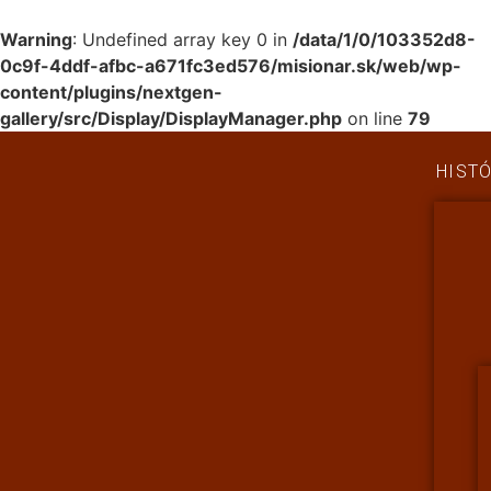
Warning
: Undefined array key 0 in
/data/1/0/103352d8-
0c9f-4ddf-afbc-a671fc3ed576/misionar.sk/web/wp-
content/plugins/nextgen-
gallery/src/Display/DisplayManager.php
on line
79
HISTÓ