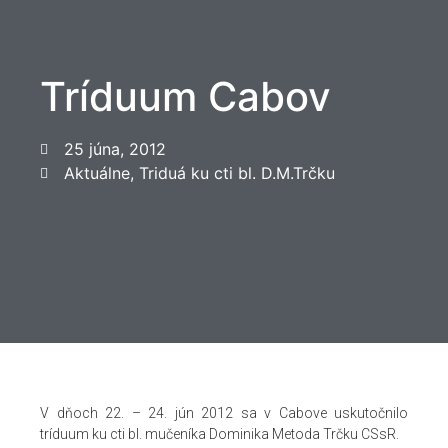
Tríduum Cabov
25 júna, 2012
Aktuálne
,
Triduá ku cti bl. D.M.Trčku
V dňoch 22. – 24. jún 2012 sa v Cabove uskutočnilo
tríduum ku cti bl. mučeníka Dominika Metoda Trčku CSsR.