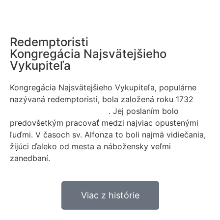
Redemptoristi
Kongregácia Najsvätejšieho
Vykupiteľa
Kongregácia Najsvätejšieho Vykupiteľa, populárne
nazývaná redemptoristi, bola založená roku 1732
sv.
Alfonzom Maria de Liguori
. Jej poslaním bolo
predovšetkým pracovať medzi najviac opustenými
ľuďmi. V časoch sv. Alfonza to boli najmä vidiečania,
žijúci ďaleko od mesta a nábožensky veľmi
zanedbaní.
Viac z histórie