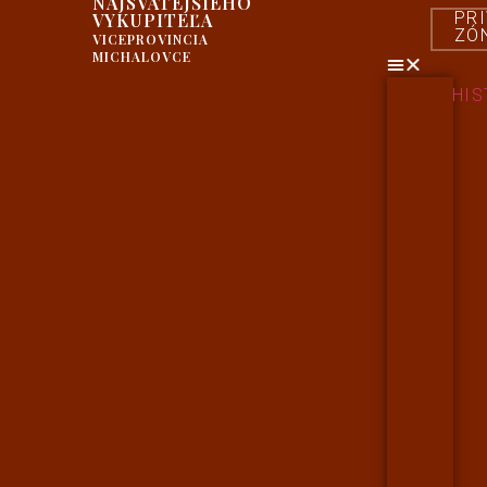
NAJSVÄTEJŠIEHO
PR
VYKUPITEĽA
ZÓ
VICEPROVINCIA
MICHALOVCE
HIS