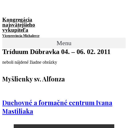
Kongregácia
najsvätejšieho
vykupiteľa
Viceprovincia Michalovce
Menu
Tríduum Dúbravka 04. – 06. 02. 2011
neboli nájdené žiadne obrázky
Myšlienky sv. Alfonza
Duchovné a formačné centrum Ivana
Mastiliaka