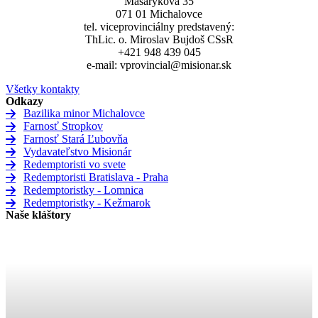
Masarykova 35
071 01 Michalovce
tel. viceprovinciálny predstavený:
ThLic. o. Miroslav Bujdoš CSsR
+421 948 439 045
e-mail: vprovincial@misionar.sk
Všetky kontakty
Odkazy
Bazilika minor Michalovce
Farnosť Stropkov
Farnosť Stará Ľubovňa
Vydavateľstvo Misionár
Redemptoristi vo svete
Redemptoristi Bratislava - Praha
Redemptoristky - Lomnica
Redemptoristky - Kežmarok
Naše kláštory