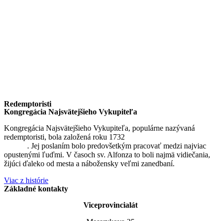
Redemptoristi
Kongregácia Najsvätejšieho Vykupiteľa
Kongregácia Najsvätejšieho Vykupiteľa, populárne nazývaná
redemptoristi, bola založená roku 1732
sv. Alfonzom Maria de
Liguori
. Jej poslaním bolo predovšetkým pracovať medzi najviac
opustenými ľuďmi. V časoch sv. Alfonza to boli najmä vidiečania,
žijúci ďaleko od mesta a nábožensky veľmi zanedbaní.
Viac z histórie
Základné kontakty
Viceprovincialát